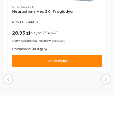
Kod produktu
5902560383584
Neuroshima Hex 3.0: Troglodyci
PRODUCENT
PORTAL GAMES
Cena brutto
28,95 zł
w tym %s VAT
w tym
23%
VAT
Ceny podane bez kosztów dostawy.
Dostępność:
Dostępny
D
Do koszyka