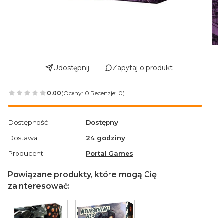
Udostępnij
Zapytaj o produkt
0.00
(Oceny: 0 Recenzje: 0)
Przejdź do sekcji Opinie
Dostępność:
Dostępny
Dostawa:
24 godziny
Producent:
Portal Games
Powiązane produkty, które mogą Cię
zainteresować: