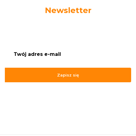
Newsletter
Podaj swój adres e-mail, jeżeli chcesz otrzymywać
informacje o nowościach i promocjach.
Zapisz się
Zapisując się, akceptujesz nasz
Regulamin
(w zakresie dotyczącym
Newslettera). Przetwarzanie danych odbywa się zgodnie z
Polityką
prywatności
.