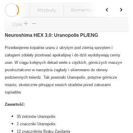
Opis
Atrybuty
Komentarze
Opis
Neuroshima HEX 3.0: Uranopolis PL/ENG
Przedwojenne kopalnie uranu z ukrytym pod ziemią sprzętem i
załogami zdołały przetrwać apokalipsę i do dziś wydobywają cenny
uran. W ciągu kolejnych dekad wiele z ciężkich, górniczych maszyn
przekształcono w narzędzia zagłady i skierowano do obrony
podziemnych twierdz. Tak powstało Uranopolis, potężne górnicze
miasto, skutecznie pilnujące swoich skarbów przed zakusami
sąsiadów.
Zawartość:
35 żetonów Uranopolis
2 znaczniki Uranopolis
12 znaczników Braku Zasilania