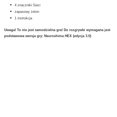
4 znaczniki Sieci
zapasowy żeton
1 instrukcja
Uwaga! To nie jest samodzielna gra! Do rozgrywki wymagana jest
podstawowa wersja gry: Neuroshima HEX (edycja 3.0)
Gry planszowe:
Nazwa gry:
Michał Oracz
Wydawca:
Portal Games
Sugerowany wiek graczy:
8 +
Liczba graczy:
2 - 4
Szacowany czas gry:
30 min