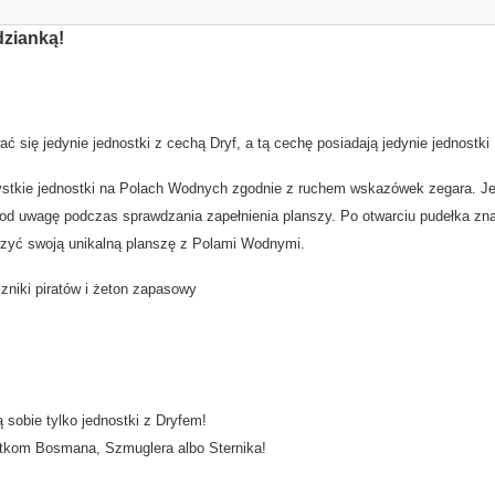
dzianką!
ię jedynie jednostki z cechą Dryf, a tą cechę posiadają jedynie jednostki 
stkie jednostki na Polach Wodnych zgodnie z ruchem wskazówek zegara. Jedn
pod uwagę podczas sprawdzania zapełnienia planszy. Po otwarciu pudełka zn
zyć swoją unikalną planszę z Polami Wodnymi.
zniki piratów i żeton zapasowy
 sobie tylko jednostki z Dryfem!
ostkom Bosmana, Szmuglera albo Sternika!