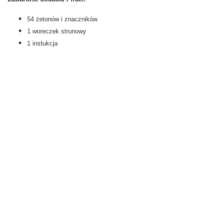
54 żetonów i znaczników
1 woreczek strunowy
1 instukcja
Gry planszowe:
Nazwa gry:
Wydawca:
Sugerowany wiek graczy:
Liczba graczy:
Szacowany czas gry: