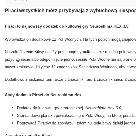
Piraci wszystkich mórz przybywają z wybuchową niespo
Piraci to najnowszy dodatek do kultowej gry Neuroshima HEX 3.0.
Wprowadza on dodatkowe 12 Pól Wodnych. Na tych polach mogą znajdować s
Na zakończenie Bitwy należy przesunąć symultanicznie o jedno pole wszy
przyciągnięcie albo odepchnięcie jednocześnie Pola Wodne nie są brane 
nawet krokodyle! Użyjesz 12 znaczników Sąsiedztwa Wodnego, aby stwor
Dodatkowo znajdziesz tam także 3 znaczniki ran, 1 znacznik sieci, 2 znac
Atuty dodatku Piraci do Neuroshima Hex:
Dodatek do kultowej gry strategicznej
Neuroshima Hex 3.0
;
Standardowa plansza powiększa się o Pola Wody, na której poradzą
Poprowadź Piratów do abordażu i zdominuj pole bitwy dzięki jedn
Zawartość dodatku Piraci: