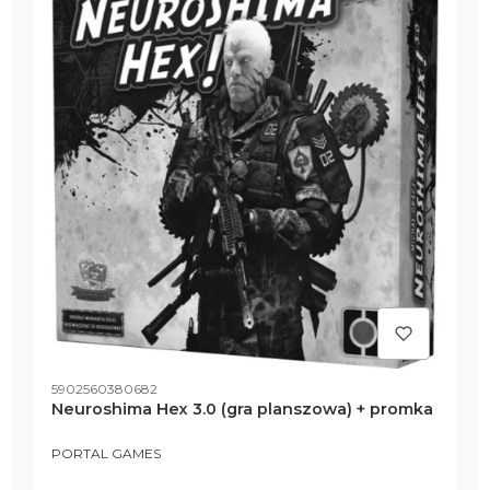
Kod produktu
5902560380682
Neuroshima Hex 3.0 (gra planszowa) + promka
PRODUCENT
PORTAL GAMES