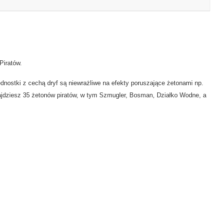
Piratów.
ostki z cechą dryf są niewrażliwe na efekty poruszające żetonami np.
ajdziesz 35 żetonów piratów, w tym Szmugler, Bosman, Działko Wodne, a