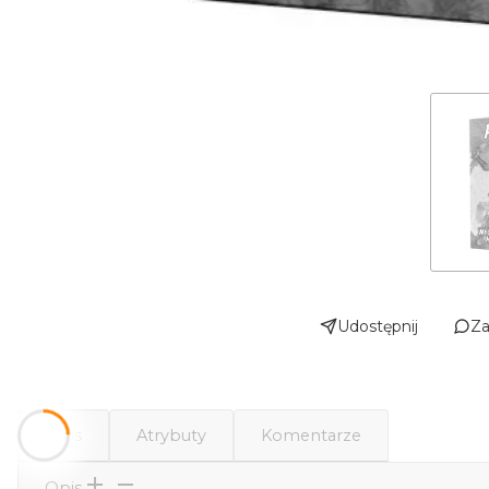
Udostępnij
Za
Opis
Atrybuty
Komentarze
Opis