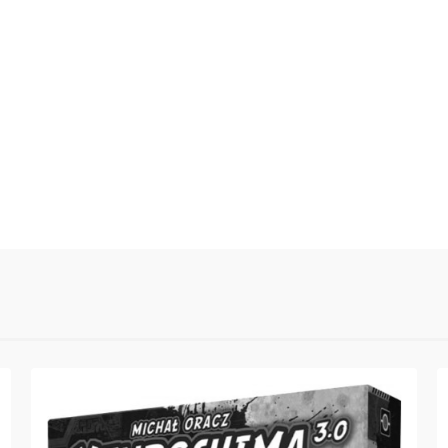
0.00
Liczba ocen: 0
Oceń i opisz