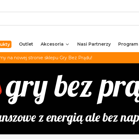
Outlet
Akcesoria
Nasi Partnerzy
Program
ukty
my na nowej stronie sklepu Gry Bez Prądu!