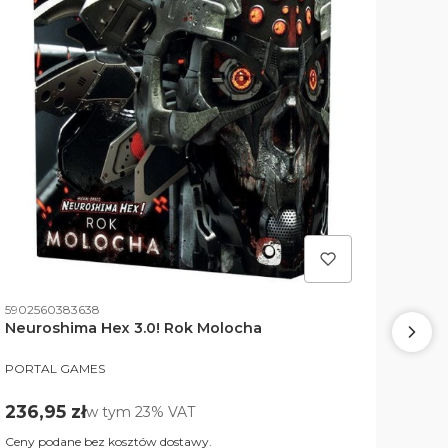
Kod p
Kod produktu
5902
5902560383638
Neur
Neuroshima Hex 3.0! Rok Molocha
PROD
PRODUCENT
PORT
PORTAL GAMES
Cen
Cena brutto
28,9
236,95 zł
w tym %s VAT
w tym
23%
VAT
Ceny 
Ceny podane bez kosztów dostawy.