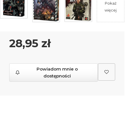
Pokaż
więcej
Cena
28,95 zł
Powiadom mnie o
dostępności