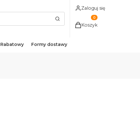
Zaloguj się
Produkty w koszyku: 0. Z
Wyczyść
Szukaj
Koszyk
 Rabatowy
Formy dostawy