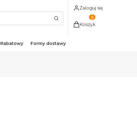
Zaloguj się
Produkty w koszyku: 0. Z
Wyczyść
Szukaj
Koszyk
 Rabatowy
Formy dostawy