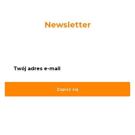
Newsletter
Podaj swój adres e-mail, jeżeli chcesz otrzymywać
informacje o nowościach i promocjach.
Zapisz się
Zapisując się, akceptujesz nasz
Regulamin
(w zakresie dotyczącym
Newslettera). Przetwarzanie danych odbywa się zgodnie z
Polityką
prywatności
.