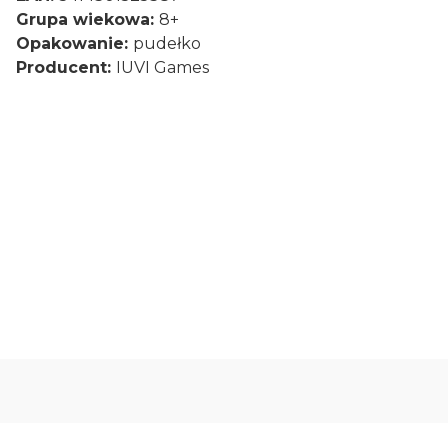
Grupa wiekowa:
8+
Opakowanie:
pudełko
Producent:
IUVI Games
0.00
Liczba ocen: 0
Oceń i opisz