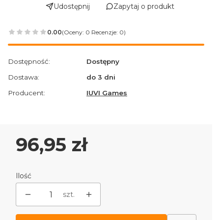
Udostępnij
Zapytaj o produkt
0.00
(Oceny: 0 Recenzje: 0)
Przejdź do sekcji Opinie
Dostępność:
Dostępny
Dostawa:
do 3 dni
Producent:
IUVI Games
Cena
96,95 zł
Ilość
szt.