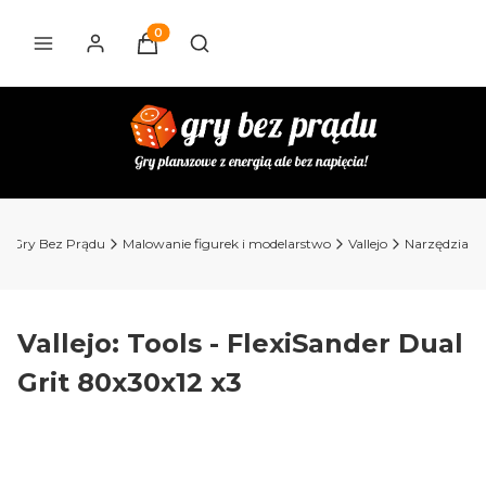
Produkty w koszyku: 0. Zobacz szczegóły
Otwórz wyszukiwarkę
ep Gry Bez Prądu
Malowanie figurek i modelarstwo
Vallejo
Narzędzia
Vallejo: Tools - FlexiSander Dual
Grit 80x30x12 x3