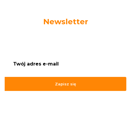
Newsletter
Podaj swój adres e-mail, jeżeli chcesz otrzymywać
informacje o nowościach i promocjach.
Zapisz się
Zapisując się, akceptujesz nasz
Regulamin
(w zakresie dotyczącym
Newslettera). Przetwarzanie danych odbywa się zgodnie z
Polityką
prywatności
.