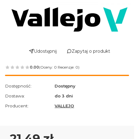
Udostępnij
Zapytaj o produkt
0.00
(Oceny: 0 Recenzje: 0)
Przejdź do sekcji Opinie
Dostępność:
Dostępny
Dostawa:
do 3 dni
Producent:
VALLEJO
Cena
21,49 zł