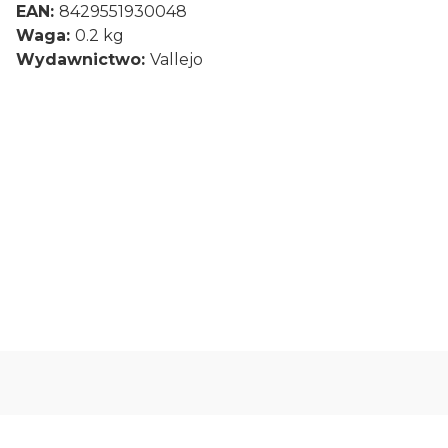
EAN:
8429551930048
Waga:
0.2 kg
Wydawnictwo:
Vallejo
0.00
Liczba ocen: 0
Oceń i opisz