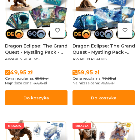
Dragon Eclipse: The Grand
Dragon Eclipse: The Grand
Quest - Mystling Pack -
Quest - Mystling Pack -
PRODUCENT
PRODUCENT
Lizgard
Young Drosithia (Sundrop
AWAKEN REALMS
AWAKEN REALMS
Edition)
Cena promocyjna
Cena promocyjna
49,95 zł
59,95 zł
Cena regularna:
69,95 zł
Cena regularna:
79,95 zł
Najniższa cena:
69,95 zł
Najniższa cena:
79,95 zł
Do koszyka
Do koszyka
OKAZJA
OKAZJA