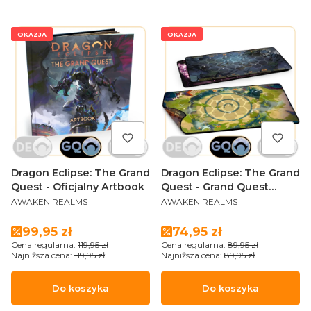
OKAZJA
OKAZJA
Dragon Eclipse: The Grand
Dragon Eclipse: The Grand
Quest - Oficjalny Artbook
Quest - Grand Quest
PRODUCENT
PRODUCENT
Playmats Set
AWAKEN REALMS
AWAKEN REALMS
Cena promocyjna
Cena promocyjna
99,95 zł
74,95 zł
Cena regularna:
119,95 zł
Cena regularna:
89,95 zł
Najniższa cena:
119,95 zł
Najniższa cena:
89,95 zł
Do koszyka
Do koszyka