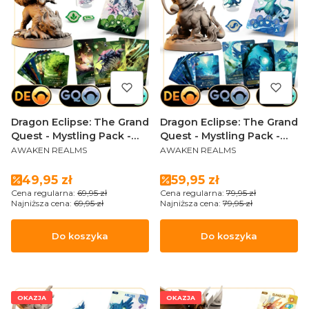
Dragon Eclipse: The Grand
Dragon Eclipse: The Grand
Quest - Mystling Pack -
Quest - Mystling Pack -
PRODUCENT
PRODUCENT
FLOGRIS
ABLYSS (Sundrop Edition)
AWAKEN REALMS
AWAKEN REALMS
Cena promocyjna
Cena promocyjna
49,95 zł
59,95 zł
Cena regularna:
69,95 zł
Cena regularna:
79,95 zł
Najniższa cena:
69,95 zł
Najniższa cena:
79,95 zł
Do koszyka
Do koszyka
OKAZJA
OKAZJA