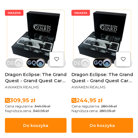
OKAZJA
OKAZJA
Dragon Eclipse: The Grand
Dragon Eclipse: The Grand
Quest - Grand Quest Card
Quest - Grand Quest Card
PRODUCENT
PRODUCENT
Sleeves Box (Core Box +
Sleeves Box (Core Box +
AWAKEN REALMS
AWAKEN REALMS
Stretch Goals + Add-ons)
Stretch Goals)
Cena promocyjna
Cena promocyjna
309,95 zł
244,95 zł
Cena regularna:
349,95 zł
Cena regularna:
289,95 zł
Najniższa cena:
349,95 zł
Najniższa cena:
289,95 zł
Do koszyka
Do koszyka