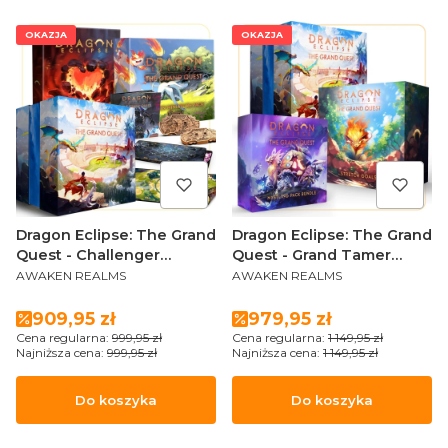
OKAZJA
OKAZJA
Dragon Eclipse: The Grand
Dragon Eclipse: The Grand
Quest - Challenger
Quest - Grand Tamer
PRODUCENT
PRODUCENT
Pledge (Special Edition
Pledge (Sundrop Edition
AWAKEN REALMS
AWAKEN REALMS
PL)
PL)
Cena promocyjna
Cena promocyjna
909,95 zł
979,95 zł
Cena regularna:
999,95 zł
Cena regularna:
1 149,95 zł
Najniższa cena:
999,95 zł
Najniższa cena:
1 149,95 zł
Do koszyka
Do koszyka