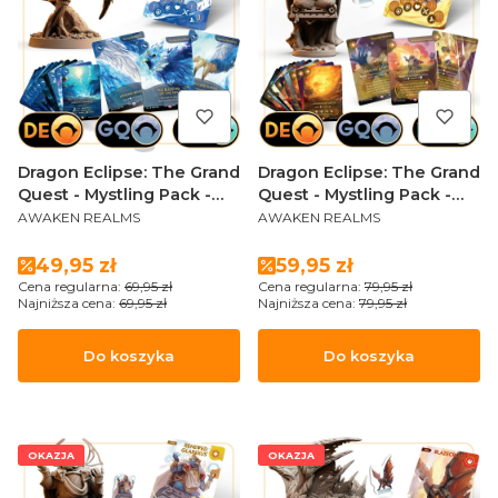
Dragon Eclipse: The Grand
Dragon Eclipse: The Grand
Quest - Mystling Pack -
Quest - Mystling Pack -
PRODUCENT
PRODUCENT
Young Drosithia
Renewed Glarexus
AWAKEN REALMS
AWAKEN REALMS
(Sundrop Edition)
Cena promocyjna
Cena promocyjna
49,95 zł
59,95 zł
Cena regularna:
69,95 zł
Cena regularna:
79,95 zł
Najniższa cena:
69,95 zł
Najniższa cena:
79,95 zł
Do koszyka
Do koszyka
OKAZJA
OKAZJA