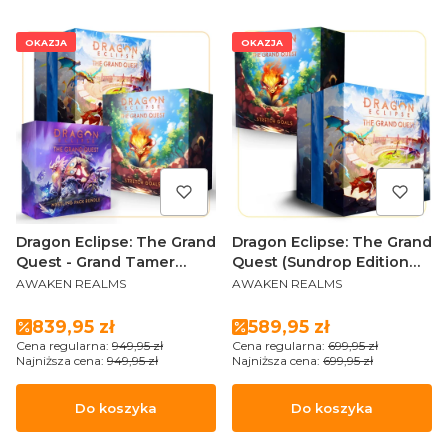
OKAZJA
OKAZJA
Dragon Eclipse: The Grand
Dragon Eclipse: The Grand
Quest - Grand Tamer
Quest (Sundrop Edition
PRODUCENT
PRODUCENT
Pledge (Special Edition
PL)
AWAKEN REALMS
AWAKEN REALMS
PL)
Cena promocyjna
Cena promocyjna
839,95 zł
589,95 zł
Cena regularna:
949,95 zł
Cena regularna:
699,95 zł
Najniższa cena:
949,95 zł
Najniższa cena:
699,95 zł
Do koszyka
Do koszyka