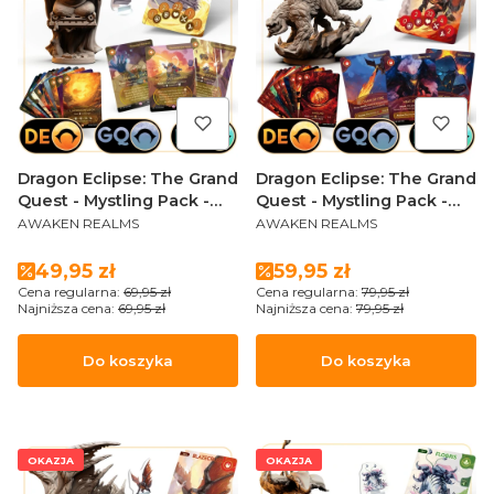
Dragon Eclipse: The Grand
Dragon Eclipse: The Grand
Quest - Mystling Pack -
Quest - Mystling Pack -
PRODUCENT
PRODUCENT
Renewed Glarexus
Blazecrush (Sundrop
AWAKEN REALMS
AWAKEN REALMS
Edition)
Cena promocyjna
Cena promocyjna
49,95 zł
59,95 zł
Cena regularna:
69,95 zł
Cena regularna:
79,95 zł
Najniższa cena:
69,95 zł
Najniższa cena:
79,95 zł
Do koszyka
Do koszyka
OKAZJA
OKAZJA