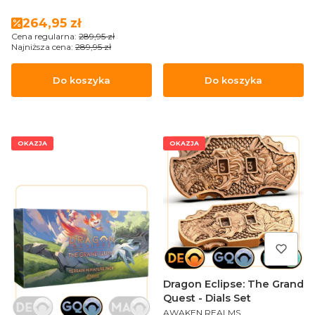
(Sundrop Editon)
Cena promocyjna
264,95 zł
Cena regularna:
289,95 zł
Najniższa cena:
289,95 zł
Do koszyka
Do koszyka
OKAZJA
OKAZJA
Dragon Eclipse: The Grand
Quest - Dials Set
PRODUCENT
AWAKEN REALMS