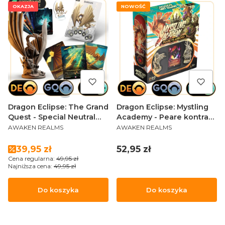
OKAZJA
NOWOŚĆ
Dragon Eclipse: The Grand
Dragon Eclipse: Mystling
Quest - Special Neutral
Academy - Peare kontra
PRODUCENT
PRODUCENT
Mystling: Shikami! (Special
Arboro
AWAKEN REALMS
AWAKEN REALMS
Edition)
Cena promocyjna
Cena
39,95 zł
52,95 zł
Cena regularna:
49,95 zł
Najniższa cena:
49,95 zł
Do koszyka
Do koszyka