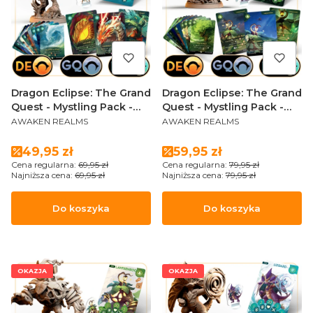
Dragon Eclipse: The Grand
Dragon Eclipse: The Grand
Quest - Mystling Pack -
Quest - Mystling Pack -
PRODUCENT
PRODUCENT
Hateril
Lanternroot (Sundrop
AWAKEN REALMS
AWAKEN REALMS
Edition)
Cena promocyjna
Cena promocyjna
49,95 zł
59,95 zł
Cena regularna:
69,95 zł
Cena regularna:
79,95 zł
Najniższa cena:
69,95 zł
Najniższa cena:
79,95 zł
Do koszyka
Do koszyka
OKAZJA
OKAZJA