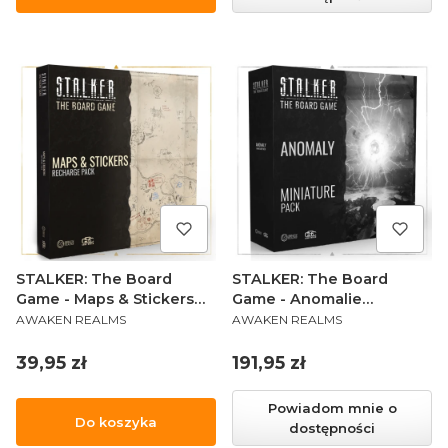
STALKER: The Board
STALKER: The Board
Game - Maps & Stickers
Game - Anomalie
PRODUCENT
PRODUCENT
Recharge Pack (PL)
(Sundrop)
AWAKEN REALMS
AWAKEN REALMS
Cena
Cena
39,95 zł
191,95 zł
Powiadom mnie o
Do koszyka
dostępności