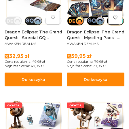
Dragon Eclipse: The Grand
Dragon Eclipse: The Grand
Quest - Special GQ
Quest - Mystling Pack -
PRODUCENT
PRODUCENT
alternative cards by
Spinglor (Sundrop Edition)
AWAKEN REALMS
AWAKEN REALMS
Karolina Margielewicz
Cena promocyjna
Cena promocyjna
32,95 zł
59,95 zł
Cena regularna:
49,95 zł
Cena regularna:
79,95 zł
Najniższa cena:
49,95 zł
Najniższa cena:
79,95 zł
Do koszyka
Do koszyka
OKAZJA
OKAZJA