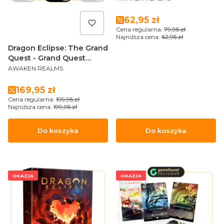
Cena promocyjna
62,95 zł
Cena regularna:
79,95 zł
Najniższa cena:
62,95 zł
Dragon Eclipse: The Grand
Quest - Grand Quest
PRODUCENT
Terrain Miniature Pack
AWAKEN REALMS
Cena promocyjna
169,95 zł
Cena regularna:
199,95 zł
Najniższa cena:
199,95 zł
Do koszyka
Do koszyka
OKAZJA
OKAZJA