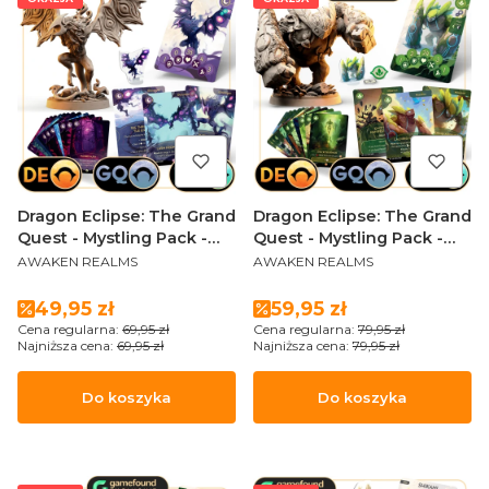
Dragon Eclipse: The Grand
Dragon Eclipse: The Grand
Quest - Mystling Pack -
Quest - Mystling Pack -
PRODUCENT
PRODUCENT
GLOOMGOR
Mossiron (Sundrop
AWAKEN REALMS
AWAKEN REALMS
Edition)
Cena promocyjna
Cena promocyjna
49,95 zł
59,95 zł
Cena regularna:
69,95 zł
Cena regularna:
79,95 zł
Najniższa cena:
69,95 zł
Najniższa cena:
79,95 zł
Do koszyka
Do koszyka