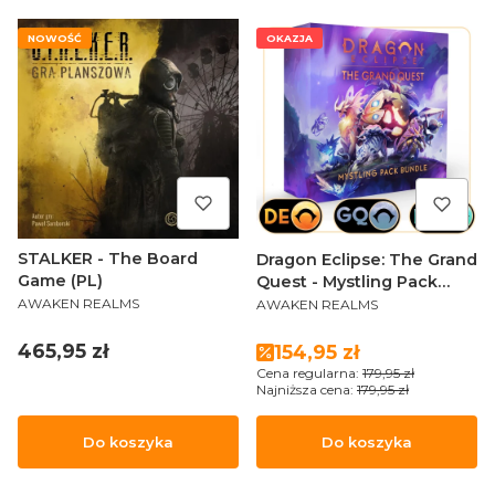
NOWOŚĆ
OKAZJA
STALKER - The Board
Dragon Eclipse: The Grand
Game (PL)
Quest - Mystling Pack
PRODUCENT
PRODUCENT
Bundle (Standees ONLY)
AWAKEN REALMS
AWAKEN REALMS
Cena
Cena promocyjna
465,95 zł
154,95 zł
Cena regularna:
179,95 zł
Najniższa cena:
179,95 zł
Do koszyka
Do koszyka