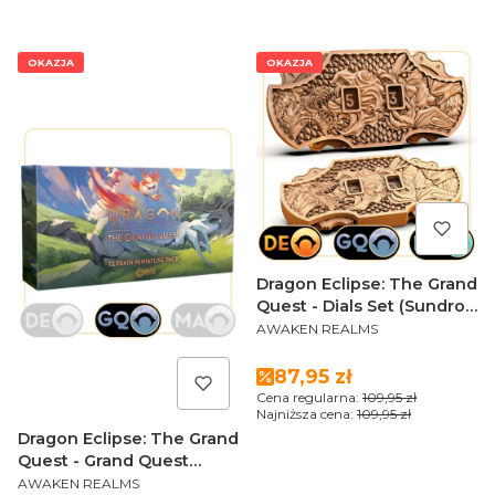
OKAZJA
OKAZJA
Dragon Eclipse: The Grand
Quest - Dials Set (Sundrop
PRODUCENT
Edition)
AWAKEN REALMS
Cena promocyjna
87,95 zł
Cena regularna:
109,95 zł
Najniższa cena:
109,95 zł
Dragon Eclipse: The Grand
Quest - Grand Quest
PRODUCENT
Terrain Miniature Pack
AWAKEN REALMS