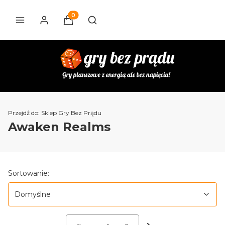
Produkty w koszyku: 0. Zobacz szczegóły
Otwórz wyszukiwarkę
Przejdź do:
Sklep Gry Bez Prądu
Awaken Realms
Lista produktów
Domyślne
Sortowanie:
Domyślne