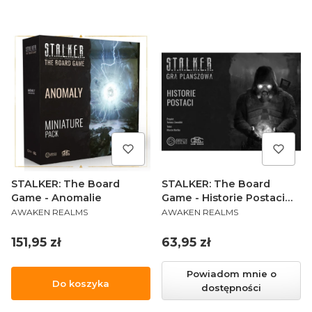
STALKER: The Board
STALKER: The Board
Game - Anomalie
Game - Historie Postaci
PRODUCENT
PRODUCENT
(PL)
AWAKEN REALMS
AWAKEN REALMS
Cena
Cena
151,95 zł
63,95 zł
Powiadom mnie o
Do koszyka
dostępności