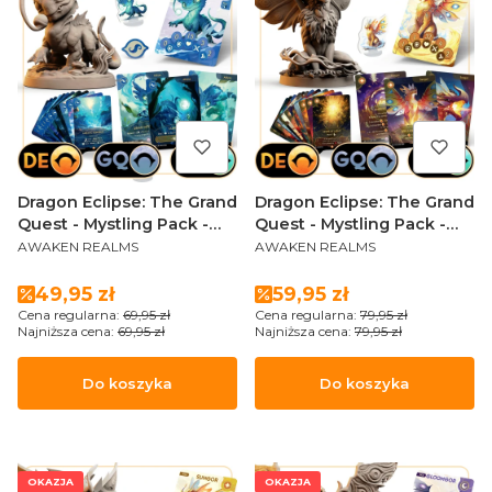
Dragon Eclipse: The Grand
Dragon Eclipse: The Grand
Quest - Mystling Pack -
Quest - Mystling Pack -
PRODUCENT
PRODUCENT
ABLYSS
SUNGOR (Sundrop Edition)
AWAKEN REALMS
AWAKEN REALMS
Cena promocyjna
Cena promocyjna
49,95 zł
59,95 zł
Cena regularna:
69,95 zł
Cena regularna:
79,95 zł
Najniższa cena:
69,95 zł
Najniższa cena:
79,95 zł
Do koszyka
Do koszyka
OKAZJA
OKAZJA