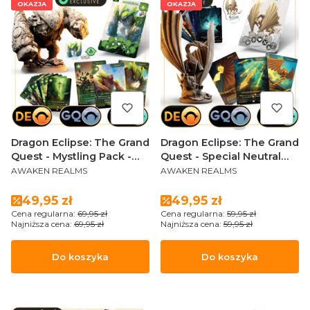
OKAZJA
OKAZJA
Dragon Eclipse: The Grand
Dragon Eclipse: The Grand
Quest - Mystling Pack -
Quest - Special Neutral
PRODUCENT
PRODUCENT
Mossiron
Mystling: Shikami!
AWAKEN REALMS
AWAKEN REALMS
(Sundrop Edition)
Cena promocyjna
Cena promocyjna
49,95 zł
49,95 zł
Cena regularna:
69,95 zł
Cena regularna:
59,95 zł
Najniższa cena:
69,95 zł
Najniższa cena:
59,95 zł
Do koszyka
Do koszyka