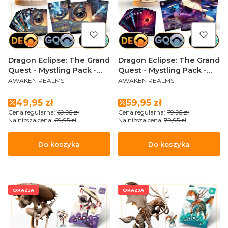
Dragon Eclipse: The Grand
Dragon Eclipse: The Grand
Quest - Mystling Pack -
Quest - Mystling Pack -
PRODUCENT
PRODUCENT
Spinglor
Shada (Sundrop Edition)
AWAKEN REALMS
AWAKEN REALMS
Cena promocyjna
Cena promocyjna
49,95 zł
59,95 zł
Cena regularna:
69,95 zł
Cena regularna:
79,95 zł
Najniższa cena:
69,95 zł
Najniższa cena:
79,95 zł
Do koszyka
Do koszyka
OKAZJA
OKAZJA