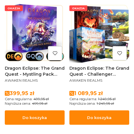
OKAZJA
OKAZJA
Dragon Eclipse: The Grand
Dragon Eclipse: The Grand
Quest - Mystling Pack
Quest - Challenger
PRODUCENT
PRODUCENT
Bundle with storage box
Pledge (Sundrop Edition
AWAKEN REALMS
AWAKEN REALMS
(Special Edition PL)
PL)
Cena promocyjna
Cena promocyjna
399,95 zł
1 089,95 zł
Cena regularna:
499,95 zł
Cena regularna:
1 249,95 zł
Najniższa cena:
499,95 zł
Najniższa cena:
1 249,95 zł
Do koszyka
Do koszyka