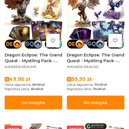
Dragon Eclipse: The Grand
Dragon Eclipse: The Grand
Quest - Mystling Pack -
Quest - Mystling Pack -
PRODUCENT
PRODUCENT
SUNGOR
GLOOMGOR (Sundrop
AWAKEN REALMS
AWAKEN REALMS
Edition)
Cena promocyjna
Cena promocyjna
49,95 zł
59,95 zł
Cena regularna:
69,95 zł
Cena regularna:
79,95 zł
Najniższa cena:
69,95 zł
Najniższa cena:
79,95 zł
Do koszyka
Do koszyka
OKAZJA
OKAZJA