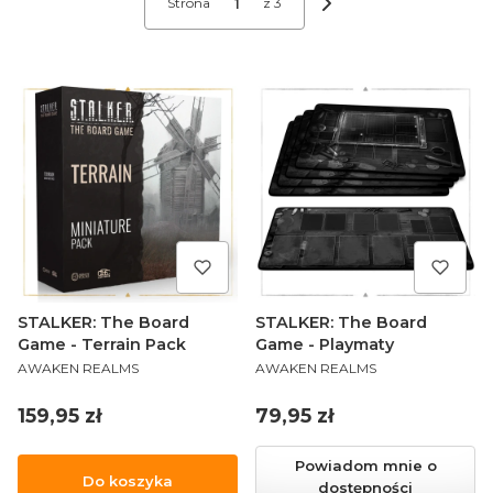
Strona
z 3
Następne produkty
STALKER: The Board
STALKER: The Board
Game - Terrain Pack
Game - Playmaty
PRODUCENT
PRODUCENT
AWAKEN REALMS
AWAKEN REALMS
Cena
Cena
159,95 zł
79,95 zł
Powiadom mnie o
Do koszyka
dostępności