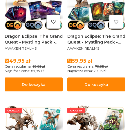
Dragon Eclipse: The Grand
Dragon Eclipse: The Grand
Quest - Mystling Pack -
Quest - Mystling Pack -
PRODUCENT
PRODUCENT
Shada
Hateril (Sundrop Edition)
AWAKEN REALMS
AWAKEN REALMS
Cena promocyjna
Cena promocyjna
49,95 zł
59,95 zł
Cena regularna:
69,95 zł
Cena regularna:
79,95 zł
Najniższa cena:
69,95 zł
Najniższa cena:
79,95 zł
Do koszyka
Do koszyka
OKAZJA
OKAZJA