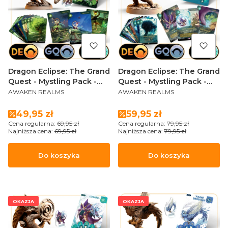
Dragon Eclipse: The Grand
Dragon Eclipse: The Grand
Quest - Mystling Pack -
Quest - Mystling Pack -
PRODUCENT
PRODUCENT
Lanternroot
Lizgard (Sundrop Edition)
AWAKEN REALMS
AWAKEN REALMS
Cena promocyjna
Cena promocyjna
49,95 zł
59,95 zł
Cena regularna:
69,95 zł
Cena regularna:
79,95 zł
Najniższa cena:
69,95 zł
Najniższa cena:
79,95 zł
Do koszyka
Do koszyka
OKAZJA
OKAZJA