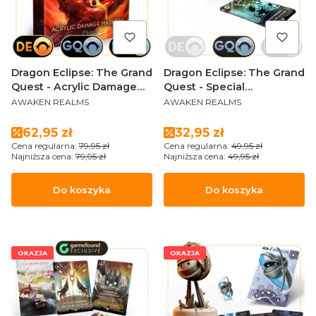
Dragon Eclipse: The Grand
Dragon Eclipse: The Grand
Quest - Acrylic Damage
Quest - Special
PRODUCENT
PRODUCENT
markers
alternative cards created
AWAKEN REALMS
AWAKEN REALMS
by Barbara Niewiadomska
Cena promocyjna
Cena promocyjna
62,95 zł
32,95 zł
Cena regularna:
79,95 zł
Cena regularna:
49,95 zł
Najniższa cena:
79,95 zł
Najniższa cena:
49,95 zł
Do koszyka
Do koszyka
OKAZJA
OKAZJA