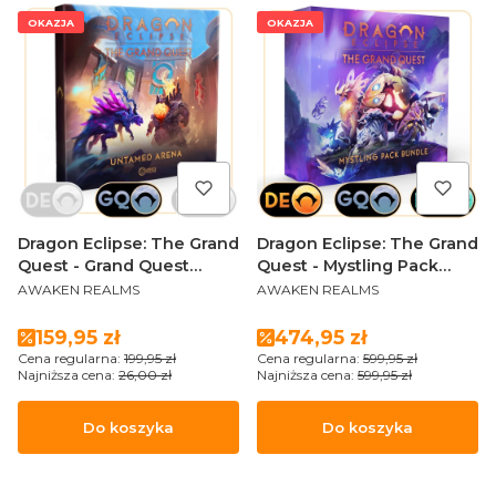
OKAZJA
OKAZJA
Dragon Eclipse: The Grand
Dragon Eclipse: The Grand
Quest - Grand Quest
Quest - Mystling Pack
PRODUCENT
PRODUCENT
Untamed Arena PL
Bundle with storage box
AWAKEN REALMS
AWAKEN REALMS
(Sundrop Edition PL)
Cena promocyjna
Cena promocyjna
159,95 zł
474,95 zł
Cena regularna:
199,95 zł
Cena regularna:
599,95 zł
Najniższa cena:
26,00 zł
Najniższa cena:
599,95 zł
Do koszyka
Do koszyka