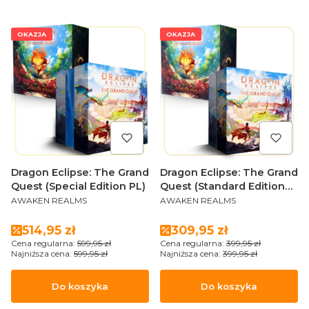
OKAZJA
OKAZJA
Dragon Eclipse: The Grand
Dragon Eclipse: The Grand
Quest (Special Edition PL)
Quest (Standard Edition
PRODUCENT
PRODUCENT
PL)
AWAKEN REALMS
AWAKEN REALMS
Cena promocyjna
Cena promocyjna
514,95 zł
309,95 zł
Cena regularna:
599,95 zł
Cena regularna:
399,95 zł
Najniższa cena:
599,95 zł
Najniższa cena:
399,95 zł
Do koszyka
Do koszyka