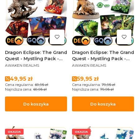
Dragon Eclipse: The Grand
Dragon Eclipse: The Grand
Quest - Mystling Pack -
Quest - Mystling Pack -
PRODUCENT
PRODUCENT
Blazecrush
FLOGRIS (Sundrop Edition)
AWAKEN REALMS
AWAKEN REALMS
Cena promocyjna
Cena promocyjna
49,95 zł
59,95 zł
Cena regularna:
69,95 zł
Cena regularna:
79,95 zł
Najniższa cena:
69,95 zł
Najniższa cena:
79,95 zł
Do koszyka
Do koszyka
OKAZJA
OKAZJA