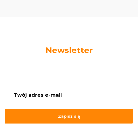
Newsletter
Podaj swój adres e-mail, jeżeli chcesz otrzymywać
informacje o nowościach i promocjach.
Zapisz się
Zapisując się, akceptujesz nasz
Regulamin
(w zakresie dotyczącym
Newslettera). Przetwarzanie danych odbywa się zgodnie z
Polityką