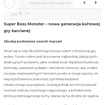
Opis
Instrukcje i Recenzje video
Atrybuty
Opis
Super Boss Monster – nowa generacja kultowej
gry karcianej
Zbuduj podziemia swoich marzeń
Wciel się w rolę nikczemnego bossa rodem z 16-bitowej gry
wideo. Twoim celem jest stworzenie najbardziej zabójczych i
atrakcyjnych podziemi, jakie widział świat. Będziesz budować
komnaty, zastawiać pułapki i zatrudniać potwory, aby zwabić
niczego nieświadomych herosów prosto w twoje szpony. Im
więcej bohaterów pokonasz, tym bliżej będziesz
ostatecznego zwycięstwa. Uważaj jednak, bo inni bossowie
również walczą o tytuł tego najgorszego, a bohaterowie,
którzy przetrwają twoje lochy, zranią cię na drodze do wyjścia.