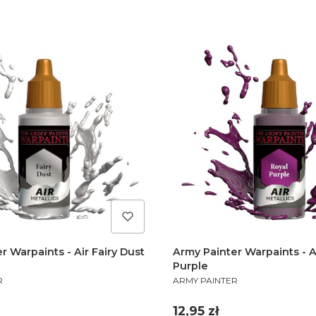
r Warpaints - Air Fairy Dust
Army Painter Warpaints - A
Purple
PRODUCENT
R
ARMY PAINTER
Cena
12,95 zł