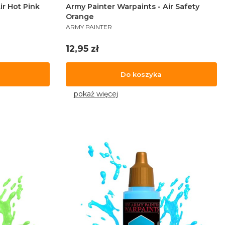
ir Hot Pink
Army Painter Warpaints - Air Safety
Orange
PRODUCENT
ARMY PAINTER
Cena
12,95 zł
Do koszyka
pokaż więcej