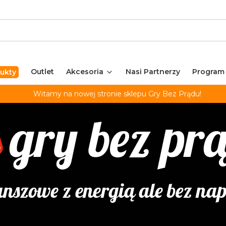
Outlet
Akcesoria
Nasi Partnerzy
Program
ukty
Witamy na nowej stronie sklepu Gry Bez Prądu!