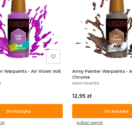
r Warpaints - Air Violet Volt
Army Painter Warpaints - Ai
Chrome
PRODUCENT
R
ARMY PAINTER
Cena
12,95 zł
Do koszyka
Do koszyka
cej
pokaż więcej