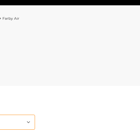
Farby Air
roduktów
Domyślne