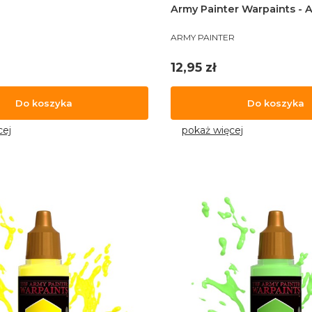
Army Painter Warpaints - A
PRODUCENT
ARMY PAINTER
Cena
12,95 zł
Do koszyka
Do koszyka
cej
pokaż więcej