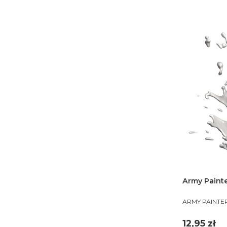
Army Painte
PRODUCENT
ARMY PAINTE
Cena
12,95 zł