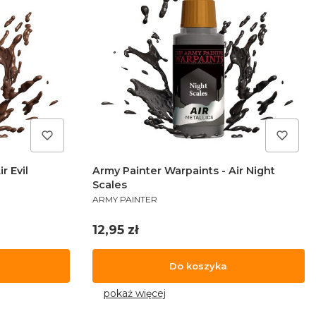
r Evil
Army Painter Warpaints - Air Night
Scales
PRODUCENT
ARMY PAINTER
Cena
12,95 zł
Do koszyka
pokaż więcej