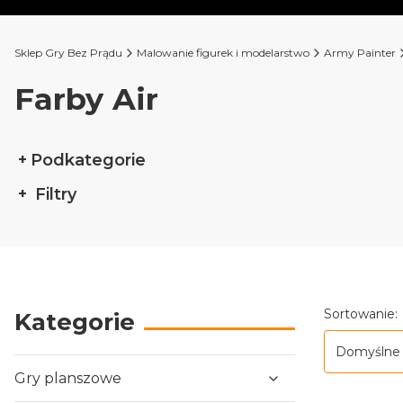
Sklep Gry Bez Prądu
Malowanie figurek i modelarstwo
Army Painter
Farby Air
Podkategorie
Filtry
Koniec filtrów
Lista p
Sortowanie:
Kategorie
Domyślne
Gry planszowe