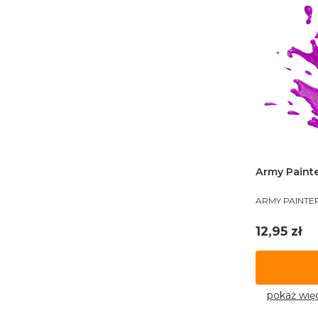
Army Painte
PRODUCENT
ARMY PAINTE
Cena
12,95 zł
pokaż wię