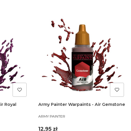
ir Royal
Army Painter Warpaints - Air Gemstone
PRODUCENT
ARMY PAINTER
Cena
12,95 zł