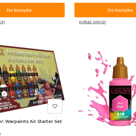
Do koszyka
Do koszyka
cej
pokaż więcej
r: Warpaints Air Starter Set
R