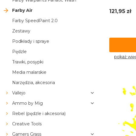
Farby Warpaints Fanatic Wash
Cena
Farby Air
121,95 zł
Farby SpeedPaint 2.0
Zestawy
Podkłady i spraye
Pędzle
pokaż wię
Trawki, posypki
Media malarskie
Narzędzia, akcesoria
Vallejo
Ammo by Mig
Rebel (pędzle i akcesoria)
Creative Tools
Gamers Grass