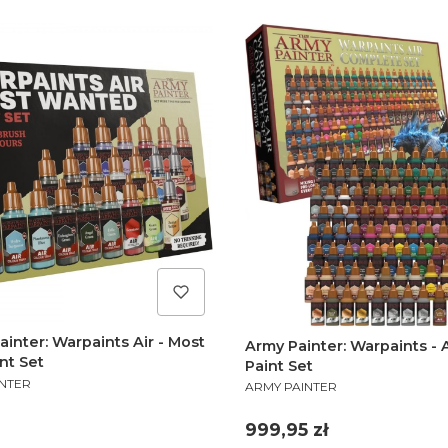
inter: Warpaints Air - Most
Army Painter: Warpaints - 
nt Set
Paint Set
PRODUCENT
INTER
ARMY PAINTER
Cena
999,95 zł