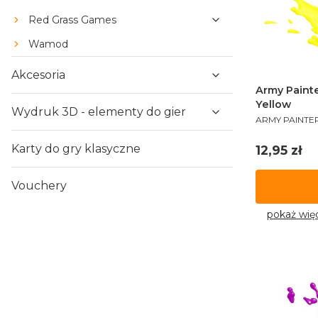
Red Grass Games
Wamod
Akcesoria
Army Painte
Yellow
Wydruk 3D - elementy do gier
PRODUCENT
ARMY PAINTE
Cena
Karty do gry klasyczne
12,95 zł
Vouchery
pokaż wię