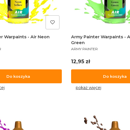
r Warpaints - Air Neon
Army Painter Warpaints - A
Green
PRODUCENT
R
ARMY PAINTER
Cena
12,95 zł
Do koszyka
Do koszyka
cej
pokaż więcej