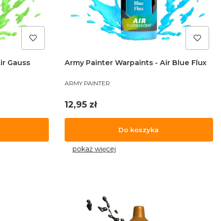
ir Gauss
Army Painter Warpaints - Air Blue Flux
PRODUCENT
ARMY PAINTER
Cena
12,95 zł
Do koszyka
pokaż więcej