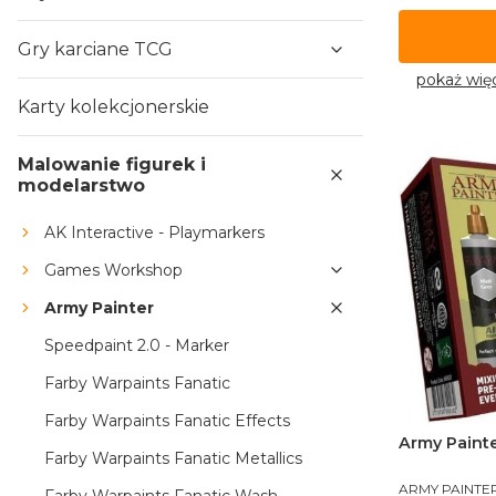
Gry karciane TCG
pokaż wię
Karty kolekcjonerskie
Malowanie figurek i
modelarstwo
AK Interactive - Playmarkers
Games Workshop
Army Painter
Speedpaint 2.0 - Marker
Farby Warpaints Fanatic
Farby Warpaints Fanatic Effects
Army Painte
Farby Warpaints Fanatic Metallics
PRODUCENT
ARMY PAINTE