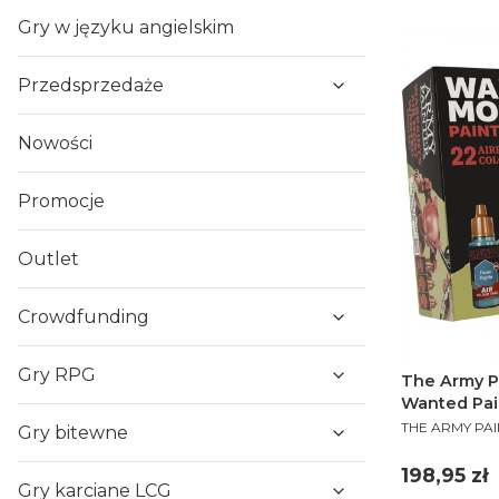
Gry w języku angielskim
Przedsprzedaże
Nowości
Promocje
Outlet
Crowdfunding
Gry RPG
The Army Pa
Wanted Pai
PRODUCENT
THE ARMY PA
Gry bitewne
Cena
198,95 zł
Gry karciane LCG