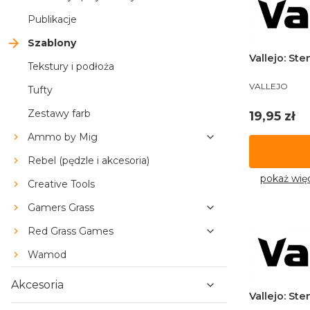
Publikacje
Szablony
Vallejo: Ste
Tekstury i podłoża
PRODUCENT
VALLEJO
Tufty
Zestawy farb
Cena
19,95 zł
Ammo by Mig
Rebel (pędzle i akcesoria)
pokaż wię
Creative Tools
Gamers Grass
Red Grass Games
Wamod
Akcesoria
Vallejo: Ste