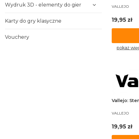
Wydruk 3D - elementy do gier
PRODUCENT
VALLEJO
Cena
19,95 zł
Karty do gry klasyczne
Vouchery
pokaż wię
Vallejo: Sten
PRODUCENT
VALLEJO
Cena
19,95 zł