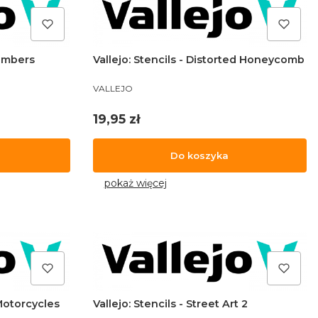
Numbers
Vallejo: Stencils - Distorted Honeycomb
PRODUCENT
VALLEJO
Cena
19,95 zł
Do koszyka
pokaż więcej
 Motorcycles
Vallejo: Stencils - Street Art 2