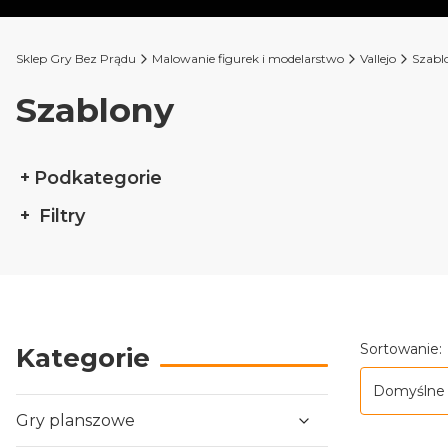
Sklep Gry Bez Prądu
Malowanie figurek i modelarstwo
Vallejo
Szabl
Szablony
Podkategorie
Filtry
Koniec filtrów
Lista p
Sortowanie:
Kategorie
Domyślne
Gry planszowe