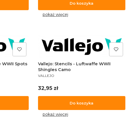
Do koszyka
pokaż więcej
fe WWII Spots
Vallejo: Stencils - Luftwaffe WWII
Shingles Camo
PRODUCENT
VALLEJO
Cena
32,95 zł
Do koszyka
pokaż więcej