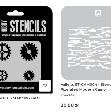
Vallejo: ST-CAM004 - Stenci
Pixelated Modern Camo
PRODUCENT
VALLEJO
SF001 - Stencils - Gear
Cena
20,90 zł