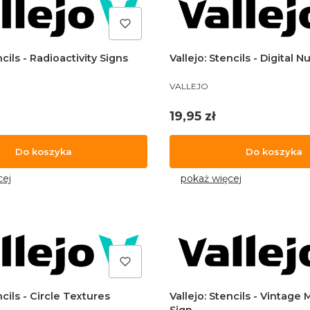
ncils - Radioactivity Signs
Vallejo: Stencils - Digital 
PRODUCENT
VALLEJO
Cena
19,95 zł
Do koszyka
Do koszyka
cej
pokaż więcej
ncils - Circle Textures
Vallejo: Stencils - Vintage
Sign