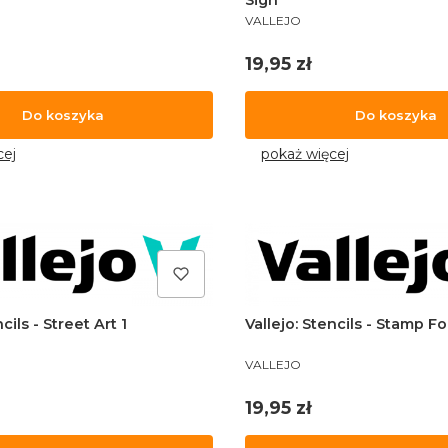
PRODUCENT
VALLEJO
Cena
19,95 zł
Do koszyka
Do koszyka
cej
pokaż więcej
cils - Street Art 1
Vallejo: Stencils - Stamp F
PRODUCENT
VALLEJO
Cena
19,95 zł