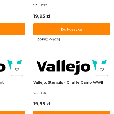
PRODUCENT
VALLEJO
Cena
19,95 zł
Do koszyka
pokaż więcej
ont
Vallejo: Stencils - Giraffe Camo WWII
PRODUCENT
VALLEJO
Cena
19,95 zł