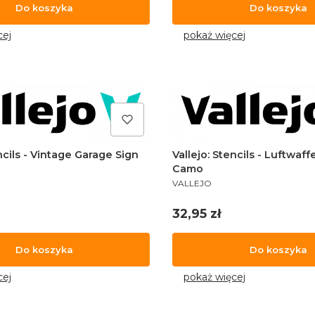
Do koszyka
Do koszyka
cej
pokaż więcej
ncils - Vintage Garage Sign
Vallejo: Stencils - Luftwaf
Camo
PRODUCENT
VALLEJO
Cena
32,95 zł
Do koszyka
Do koszyka
cej
pokaż więcej