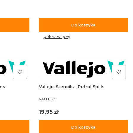
Do koszyka
pokaż więcej
ins
Vallejo: Stencils - Petrol Spills
PRODUCENT
VALLEJO
Cena
19,95 zł
Do koszyka