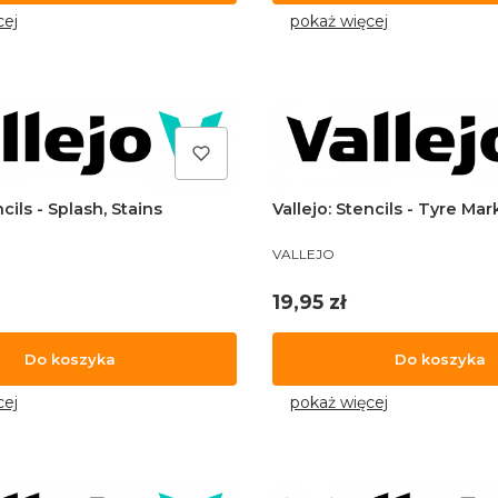
cej
pokaż więcej
ncils - Splash, Stains
Vallejo: Stencils - Tyre Ma
PRODUCENT
VALLEJO
Cena
19,95 zł
Do koszyka
Do koszyka
cej
pokaż więcej