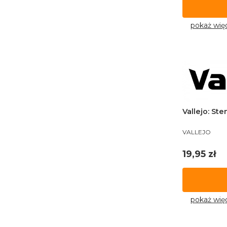
pokaż wię
Vallejo: Ste
PRODUCENT
VALLEJO
Cena
19,95 zł
pokaż wię