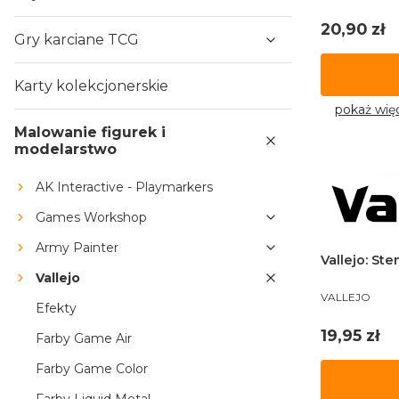
Cena
20,90 zł
Gry karciane TCG
Karty kolekcjonerskie
pokaż wię
Malowanie figurek i
modelarstwo
AK Interactive - Playmarkers
Games Workshop
Army Painter
Vallejo: St
Vallejo
PRODUCENT
VALLEJO
Efekty
Cena
19,95 zł
Farby Game Air
Farby Game Color