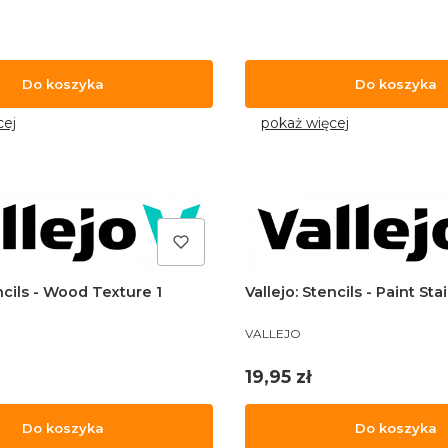
Do koszyka
Do koszyka
cej
pokaż więcej
encils - Wood Texture 1
Vallejo: Stencils - Paint Sta
PRODUCENT
VALLEJO
Cena
19,95 zł
Do koszyka
Do koszyka