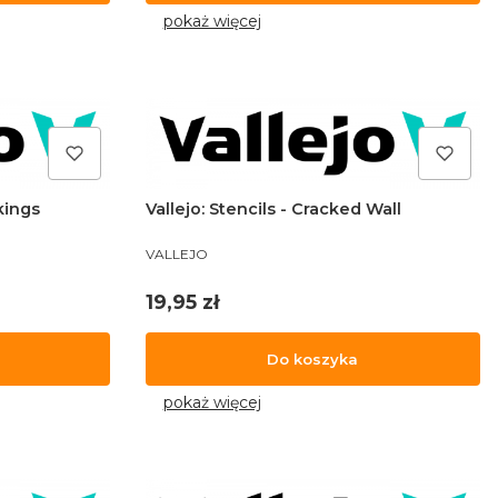
pokaż więcej
rkings
Vallejo: Stencils - Cracked Wall
PRODUCENT
VALLEJO
Cena
19,95 zł
Do koszyka
pokaż więcej