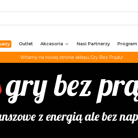
Outlet
Akcesoria
Nasi Partnerzy
Program
ukty
Witamy na nowej stronie sklepu Gry Bez Prądu!