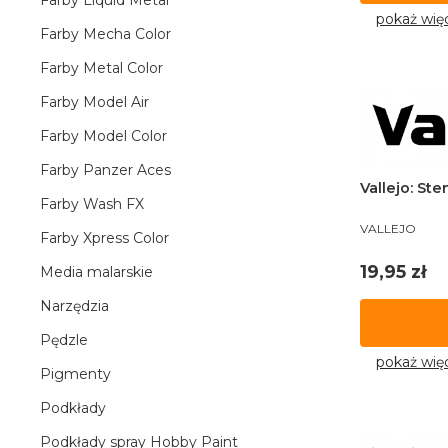
Farby Liquid Metal
pokaż wię
Farby Mecha Color
Farby Metal Color
Farby Model Air
Farby Model Color
Farby Panzer Aces
Vallejo: Ste
Farby Wash FX
PRODUCENT
VALLEJO
Farby Xpress Color
Cena
19,95 zł
Media malarskie
Narzędzia
Pędzle
pokaż wię
Pigmenty
Podkłady
Podkłady spray Hobby Paint