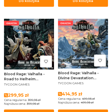
Do koszyka
Do koszyka
OKAZJA
OKAZJA
Blood Rage: Valhalla -
Blood Rage: Valhalla -
Divine Devastation
Road to Helheim
PRODUCENT
Upgrade Kit ENG
TYCOON GAMES
PRODUCENT
Expansion Pack ENG
TYCOON GAMES
Cena promocyjna
414,95 zł
Cena promocyjna
299,95 zł
Cena regularna:
499,95 zł
Cena regularna:
399,95 zł
Najniższa cena:
499,95 zł
Najniższa cena:
399,95 zł