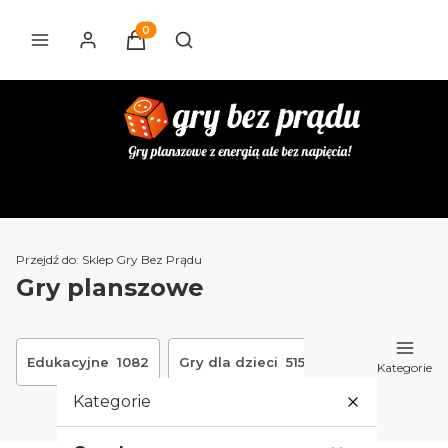
Produkty w koszyku: 0. Zobacz szczegóły
Otwórz wyszukiwarkę
Przejdź do:
Sklep Gry Bez Prądu
Gry planszowe
Edukacyjne
1082
Gry dla dzieci
515
Smart Games
Kategorie
Kategorie