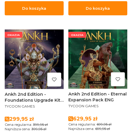
Do koszyka
Do koszyka
OKAZJA
OKAZJA
Ankh 2nd Edition - Eternal
Ankh 2nd Edition -
Expansion Pack ENG
Foundations Upgrade Kit
PRODUCENT
PRODUCENT
ENG
TYCOON GAMES
TYCOON GAMES
Cena promocyjna
629,95 zł
Cena promocyjna
299,95 zł
Cena regularna:
699,95 zł
Cena regularna:
399,95 zł
Najniższa cena:
699,95 zł
Najniższa cena:
399,95 zł