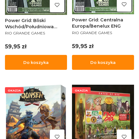
Power Grid: Centralna
Power Grid: Bliski
Europa/Benelux ENG
Wschód/Południowa
PRODUCENT
PRODUCENT
Afryka ENG
RIO GRANDE GAMES
RIO GRANDE GAMES
Cena
59,95 zł
Cena
59,95 zł
Do koszyka
Do koszyka
OKAZJA
OKAZJA