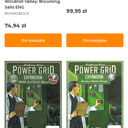
Windmill Valley: Blooming
Sails ENG
Cena
99,95 zł
PRODUCENT
BOARD&DICE
Cena
74,94 zł
Do koszyka
Do koszyka