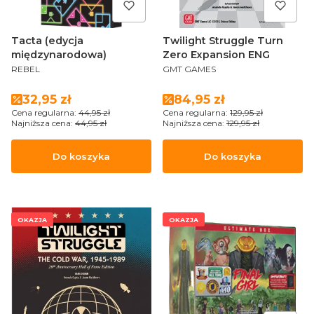
Tacta (edycja
Twilight Struggle Turn
międzynarodowa)
Zero Expansion ENG
PRODUCENT
PRODUCENT
REBEL
GMT GAMES
Cena promocyjna
Cena promocyjna
32,95 zł
84,95 zł
Cena regularna:
44,95 zł
Cena regularna:
129,95 zł
Najniższa cena:
44,95 zł
Najniższa cena:
129,95 zł
Do koszyka
Do koszyka
OKAZJA
OKAZJA