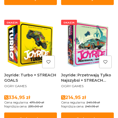
OKAZJA
OKAZJA
Joyride: Turbo + STREACH
Joyride: Przetrwają Tylko
GOALS
Najszybsi + STREACH
PRODUCENT
PRODUCENT
GOALS
OGRY GAMES
OGRY GAMES
Cena promocyjna
Cena promocyjna
334,95 zł
214,95 zł
Cena regularna:
479,00 zł
Cena regularna:
249,95 zł
Najniższa cena:
239,00 zł
Najniższa cena:
249,95 zł