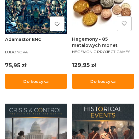
Hegemony - 85
Adamastor ENG
metalowych monet
PRODUCENT
PRODUCENT
HEGEMONIC PROJECT GAMES
LUDONOVA
Cena
Cena
129,95 zł
75,95 zł
Do koszyka
Do koszyka