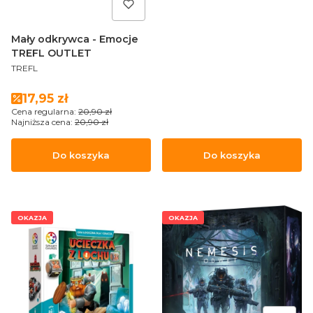
Mały odkrywca - Emocje
TREFL OUTLET
PRODUCENT
TREFL
Cena promocyjna
17,95 zł
Cena regularna:
20,90 zł
Najniższa cena:
20,90 zł
Do koszyka
Do koszyka
OKAZJA
OKAZJA