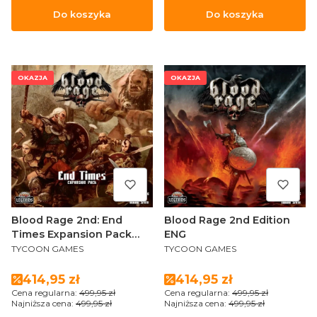
Do koszyka
Do koszyka
OKAZJA
OKAZJA
Blood Rage 2nd: End
Blood Rage 2nd Edition
Times Expansion Pack
ENG
PRODUCENT
PRODUCENT
ENG
TYCOON GAMES
TYCOON GAMES
Cena promocyjna
Cena promocyjna
414,95 zł
414,95 zł
Cena regularna:
499,95 zł
Cena regularna:
499,95 zł
Najniższa cena:
499,95 zł
Najniższa cena:
499,95 zł