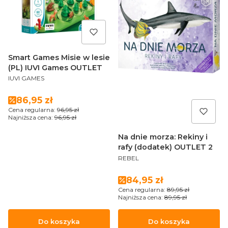
Smart Games Misie w lesie
(PL) IUVI Games OUTLET
PRODUCENT
IUVI GAMES
Cena promocyjna
86,95 zł
Cena regularna:
96,95 zł
Najniższa cena:
96,95 zł
Na dnie morza: Rekiny i
rafy (dodatek) OUTLET 2
PRODUCENT
REBEL
Cena promocyjna
84,95 zł
Cena regularna:
89,95 zł
Najniższa cena:
89,95 zł
Do koszyka
Do koszyka