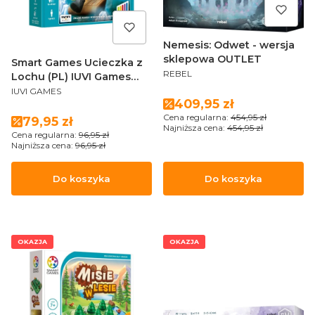
Nemesis: Odwet - wersja
sklepowa OUTLET
Smart Games Ucieczka z
PRODUCENT
REBEL
Lochu (PL) IUVI Games
PRODUCENT
OUTLET
IUVI GAMES
Cena promocyjna
409,95 zł
Cena regularna:
454,95 zł
Cena promocyjna
79,95 zł
Najniższa cena:
454,95 zł
Cena regularna:
96,95 zł
Najniższa cena:
96,95 zł
Do koszyka
Do koszyka
OKAZJA
OKAZJA