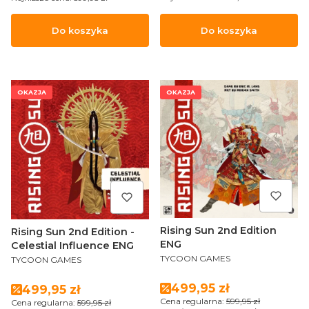
Do koszyka
Do koszyka
OKAZJA
OKAZJA
Rising Sun 2nd Edition
Rising Sun 2nd Edition -
ENG
Celestial Influence ENG
PRODUCENT
PRODUCENT
TYCOON GAMES
TYCOON GAMES
Cena promocyjna
499,95 zł
Cena promocyjna
499,95 zł
Cena regularna:
599,95 zł
Cena regularna:
599,95 zł