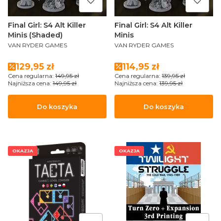
Final Girl: S4 Alt Killer
Final Girl: S4 Alt Killer
Minis (Shaded)
Minis
PRODUCENT
PRODUCENT
VAN RYDER GAMES
VAN RYDER GAMES
Cena promocyjna
Cena promocyjna
129,95 zł
114,95 zł
Cena regularna:
149,95 zł
Cena regularna:
139,95 zł
Najniższa cena:
149,95 zł
Najniższa cena:
139,95 zł
Do koszyka
Do koszyka
OKAZJA
OKAZJA