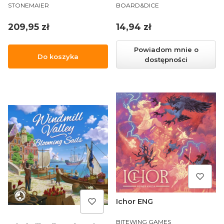
PRODUCENT
PRODUCENT
ENG
STONEMAIER
BOARD&DICE
Cena
Cena
209,95 zł
14,94 zł
Powiadom mnie o
Do koszyka
dostępności
Ichor ENG
PRODUCENT
BITEWING GAMES