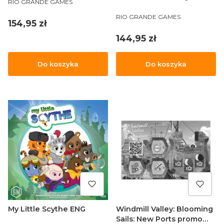
RIO GRANDE GAMES
PRODUCENT
RIO GRANDE GAMES
Cena
154,95 zł
Cena
144,95 zł
Do koszyka
Do koszyka
My Little Scythe ENG
Windmill Valley: Blooming
Sails: New Ports promo