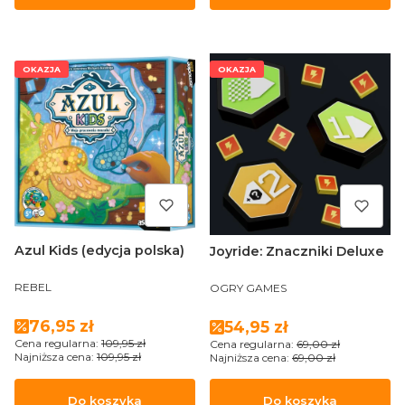
OKAZJA
OKAZJA
Azul Kids (edycja polska)
Joyride: Znaczniki Deluxe
PRODUCENT
PRODUCENT
REBEL
OGRY GAMES
Cena promocyjna
76,95 zł
Cena promocyjna
54,95 zł
Cena regularna:
109,95 zł
Cena regularna:
69,00 zł
Najniższa cena:
109,95 zł
Najniższa cena:
69,00 zł
Do koszyka
Do koszyka