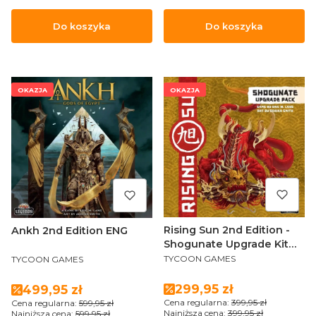
Do koszyka
Do koszyka
OKAZJA
OKAZJA
Rising Sun 2nd Edition -
Ankh 2nd Edition ENG
Shogunate Upgrade Kit
PRODUCENT
PRODUCENT
ENG
TYCOON GAMES
TYCOON GAMES
Cena promocyjna
Cena promocyjna
299,95 zł
499,95 zł
Cena regularna:
399,95 zł
Cena regularna:
599,95 zł
Najniższa cena:
399,95 zł
Najniższa cena:
599,95 zł