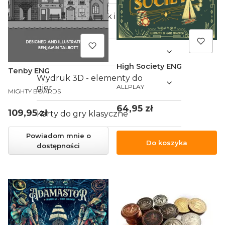
Malowanie figurek i
modelarstwo
Akcesoria
High Society ENG
Tenby ENG
Wydruk 3D - elementy do
PRODUCENT
gier
ALLPLAY
PRODUCENT
MIGHTY BOARDS
Cena
64,95 zł
Cena
109,95 zł
Karty do gry klasyczne
Powiadom mnie o
Vouchery
Do koszyka
dostępności