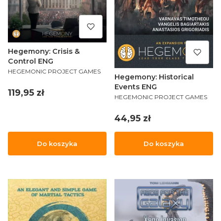
Hegemony: Crisis &
Control ENG
PRODUCENT
HEGEMONIC PROJECT GAMES
Hegemony: Historical
Events ENG
Cena
119,95 zł
PRODUCENT
HEGEMONIC PROJECT GAMES
Cena
44,95 zł
Do koszyka
Do koszyka