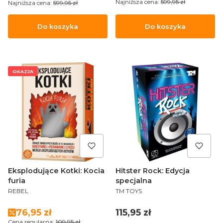
Najniższa cena:
599,95 zł
Najniższa cena:
599,95 zł
Do koszyka
Do koszyka
OKAZJA
Eksplodujące Kotki: Kocia
Hitster Rock: Edycja
furia
specjalna
PRODUCENT
PRODUCENT
REBEL
TM TOYS
Cena promocyjna
Cena
76,95 zł
115,95 zł
Cena regularna:
109,95 zł