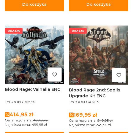
Do koszyka
Do koszyka
OKAZJA
OKAZJA
Blood Rage: Valhalla ENG
Blood Rage 2nd: Spoils
Upgrade Kit ENG
PRODUCENT
PRODUCENT
TYCOON GAMES
TYCOON GAMES
Cena promocyjna
414,95 zł
Cena promocyjna
169,95 zł
Cena regularna:
499,95 zł
Cena regularna:
249,95 zł
Najniższa cena:
499,95 zł
Najniższa cena:
249,95 zł