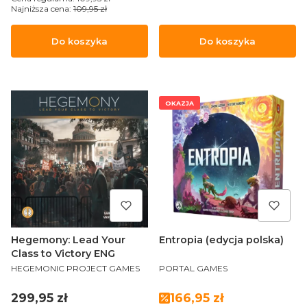
Najniższa cena:
109,95 zł
Do koszyka
Do koszyka
OKAZJA
Hegemony: Lead Your
Entropia (edycja polska)
Class to Victory ENG
PRODUCENT
PRODUCENT
HEGEMONIC PROJECT GAMES
PORTAL GAMES
Cena
Cena promocyjna
299,95 zł
166,95 zł