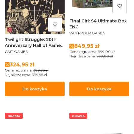
Final Girl: S4 Ultimate Box
ENG
PRODUCENT
VAN RYDER GAMES
Twilight Struggle: 20th
Cena promocyjna
Anniversary Hall of Fame
849,95 zł
PRODUCENT
Edition ENG
Cena regularna:
999,00 zł
GMT GAMES
Najniższa cena:
999,00 zł
Cena promocyjna
324,95 zł
Cena regularna:
399,95 zł
Najniższa cena:
399,95 zł
Do koszyka
Do koszyka
OKAZJA
OKAZJA