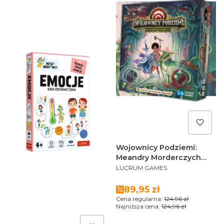
Wojownicy Podziemi:
Meandry Morderczych
PRODUCENT
Monsunów OUTLET
LUCRUM GAMES
Cena promocyjna
89,95 zł
Cena regularna:
124,96 zł
Najniższa cena:
124,96 zł