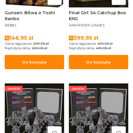
Gunsen: Bitwa o Toshi
Final Girl: S4 Catchup Box
Ranbo
ENG
PRODUCENT
PRODUCENT
REBEL
VAN RYDER GAMES
Cena promocyjna
Cena promocyjna
146,95 zł
399,95 zł
Cena regularna:
209,95 zł
Cena regularna:
499,95 zł
Najniższa cena:
209,95 zł
Najniższa cena:
499,95 zł
Do koszyka
Do koszyka
OKAZJA
OKAZJA