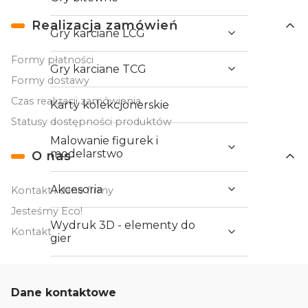
Realizacja zamówień
Gry karciane LCG
Formy płatności
Gry karciane TCG
Formy dostawy
Czas realizacji zamówienia
Karty kolekcjonerskie
Statusy dostępności produktów
Malowanie figurek i
modelarstwo
O nas
Akcesoria
Kontakt i dane firmy
Jesteśmy Eco!
Wydruk 3D - elementy do
Kontakt
gier
Karty do gry klasyczne
Dane kontaktowe