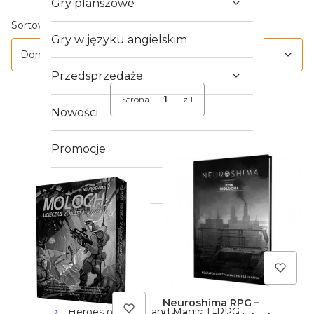
Gry planszowe
Lista produktów
Domyślne
Sortowanie:
Gry w języku angielskim
Domyślne
Przedsprzedaże
Strona
z 1
Nowości
Promocje
Outlet
Crowdfunding
Gry RPG
Mistrz Baśni
Neuroshima RPG –
Heroes of Might and Magic TTRPG