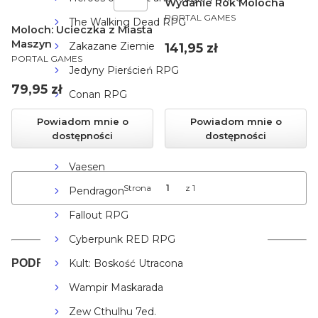
Wydanie Rok Molocha
PRODUCENT
PORTAL GAMES
The Walking Dead RPG
Moloch: Ucieczka z Miasta
Maszyn
Zakazane Ziemie
Cena
141,95 zł
PRODUCENT
PORTAL GAMES
Jedyny Pierścień RPG
Cena
79,95 zł
Conan RPG
Dragonbane
Powiadom mnie o
Powiadom mnie o
dostępności
dostępności
Delta Green
Vaesen
Strona
z 1
Pendragon
Fallout RPG
Cyberpunk RED RPG
PODRĘCZNIKI DO NEUROSHIMY RPG
Kult: Boskość Utracona
Wampir Maskarada
Zew Cthulhu 7ed.