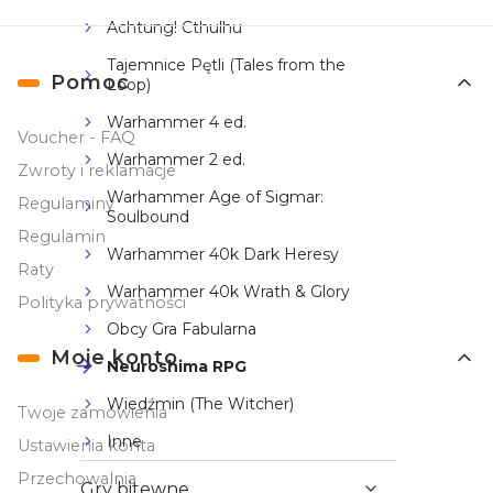
Achtung! Cthulhu
Tajemnice Pętli (Tales from the
Linki w stopce
Pomoc
Loop)
Warhammer 4 ed.
Voucher - FAQ
Warhammer 2 ed.
Zwroty i reklamacje
Warhammer Age of Sigmar:
Regulaminy
Soulbound
Regulamin
Warhammer 40k Dark Heresy
Raty
Warhammer 40k Wrath & Glory
Polityka prywatności
Obcy Gra Fabularna
Moje konto
Neuroshima RPG
Wiedźmin (The Witcher)
Twoje zamówienia
Inne
Ustawienia konta
Przechowalnia
Gry bitewne