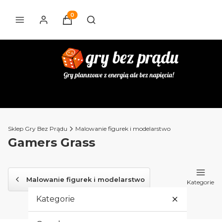
Produkty w koszyku: 0. Zobacz szczegóły
Otwórz wyszukiwarkę
Sklep Gry Bez Prądu
Malowanie figurek i modelarstwo
Gamers Grass
Malowanie figurek i modelarstwo
Tufty Kwiaty/Krza
Kategorie
Kategorie