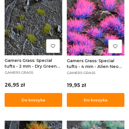
Gamers Grass: Special
Gamers Grass: Special
tufts - 2 mm - Dry Green
tufts - 4 mm - Alien Neon
PRODUCENT
PRODUCENT
(Tiny)
(Wild)
GAMERS GRASS
GAMERS GRASS
Cena
Cena
26,95 zł
19,95 zł
Do koszyka
Do koszyka