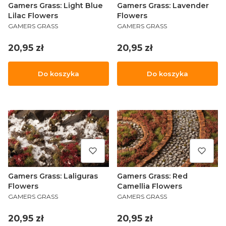
Gamers Grass: Light Blue
Gamers Grass: Lavender
Lilac Flowers
Flowers
PRODUCENT
PRODUCENT
GAMERS GRASS
GAMERS GRASS
Cena
Cena
20,95 zł
20,95 zł
Do koszyka
Do koszyka
Gamers Grass: Laliguras
Gamers Grass: Red
Flowers
Camellia Flowers
PRODUCENT
PRODUCENT
GAMERS GRASS
GAMERS GRASS
Cena
Cena
20,95 zł
20,95 zł