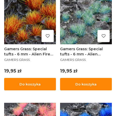
Gamers Grass: Special
Gamers Grass: Special
tufts - 6 mm - Alien Fire
tufts - 6 mm - Alien
PRODUCENT
PRODUCENT
Tuft (Wild)
Turquoise (Wild)
GAMERS GRASS
GAMERS GRASS
Cena
Cena
19,95 zł
19,95 zł
Do koszyka
Do koszyka