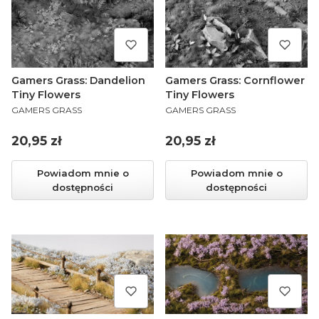
Gamers Grass: Dandelion
Gamers Grass: Cornflower
Tiny Flowers
Tiny Flowers
PRODUCENT
PRODUCENT
GAMERS GRASS
GAMERS GRASS
Cena
Cena
20,95 zł
20,95 zł
Powiadom mnie o
Powiadom mnie o
dostępności
dostępności