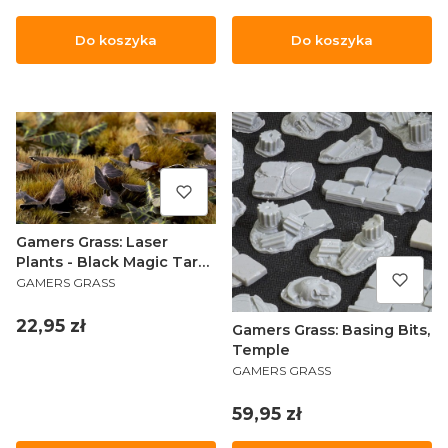
Do koszyka
Do koszyka
Gamers Grass: Laser
Plants - Black Magic Taro
PRODUCENT
- Kolokazja Black Magic
GAMERS GRASS
Cena
22,95 zł
Gamers Grass: Basing Bits,
Temple
PRODUCENT
GAMERS GRASS
Cena
59,95 zł