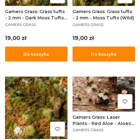
Gamers Grass: Grass tufts
Gamers Grass: Grass tufts
- 2 mm - Dark Moss Tufts
- 2 mm - Moss Tufts (Wild)
PRODUCENT
PRODUCENT
(Wild)
GAMERS GRASS
GAMERS GRASS
Cena
Cena
19,00 zł
19,00 zł
Do koszyka
Do koszyka
Gamers Grass: Laser
Plants - Red Aloe - Aloes
PRODUCENT
uzbrojony
GAMERS GRASS