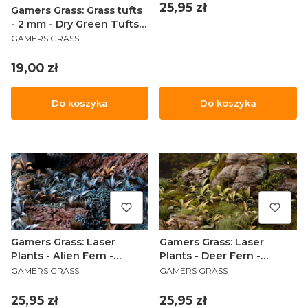
Cena
25,95 zł
Gamers Grass: Grass tufts
- 2 mm - Dry Green Tufts
PRODUCENT
(Wild)
GAMERS GRASS
Cena
19,00 zł
Do koszyka
Do koszyka
Gamers Grass: Laser
Gamers Grass: Laser
Plants - Alien Fern -
Plants - Deer Fern -
PRODUCENT
PRODUCENT
Paproć
Podrzeń żebrowiec
GAMERS GRASS
GAMERS GRASS
Cena
Cena
25,95 zł
25,95 zł