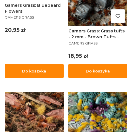
Gamers Grass: Bluebeard
Flowers
PRODUCENT
GAMERS GRASS
Cena
20,95 zł
Gamers Grass: Grass tufts
- 2 mm - Brown Tufts
PRODUCENT
(Wild)
GAMERS GRASS
Cena
18,95 zł
Do koszyka
Do koszyka