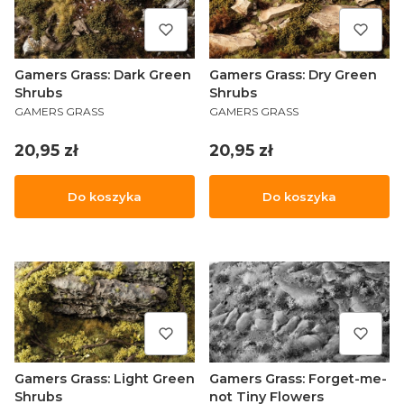
Gamers Grass: Dark Green
Gamers Grass: Dry Green
Shrubs
Shrubs
PRODUCENT
PRODUCENT
GAMERS GRASS
GAMERS GRASS
Cena
Cena
20,95 zł
20,95 zł
Do koszyka
Do koszyka
Gamers Grass: Light Green
Gamers Grass: Forget-me-
Shrubs
not Tiny Flowers