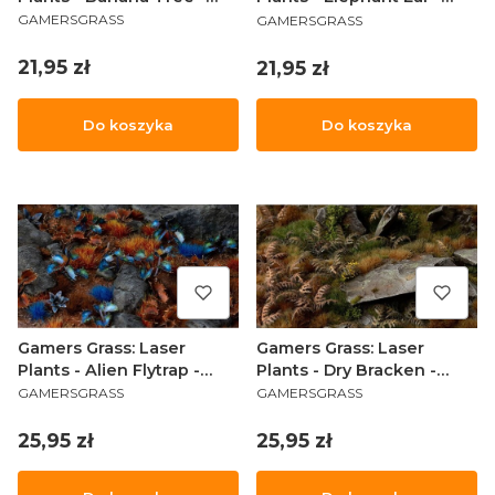
PRODUCENT
PRODUCENT
Drzewo bananowe
Kolokazja
GAMERSGRASS
GAMERSGRASS
Cena
Cena
21,95 zł
21,95 zł
Do koszyka
Do koszyka
Gamers Grass: Laser
Gamers Grass: Laser
Plants - Alien Flytrap -
Plants - Dry Bracken -
PRODUCENT
PRODUCENT
Kosmiczna muchołapka
Wysuszona paproć
GAMERSGRASS
GAMERSGRASS
Cena
Cena
25,95 zł
25,95 zł