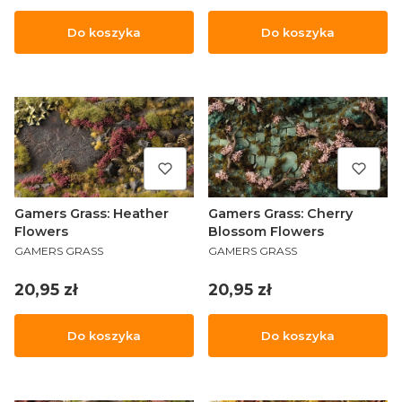
Do koszyka
Do koszyka
Gamers Grass: Heather
Gamers Grass: Cherry
Flowers
Blossom Flowers
PRODUCENT
PRODUCENT
GAMERS GRASS
GAMERS GRASS
Cena
Cena
20,95 zł
20,95 zł
Do koszyka
Do koszyka