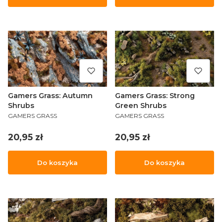
Gamers Grass: Autumn
Gamers Grass: Strong
Shrubs
Green Shrubs
PRODUCENT
PRODUCENT
GAMERS GRASS
GAMERS GRASS
Cena
Cena
20,95 zł
20,95 zł
Do koszyka
Do koszyka