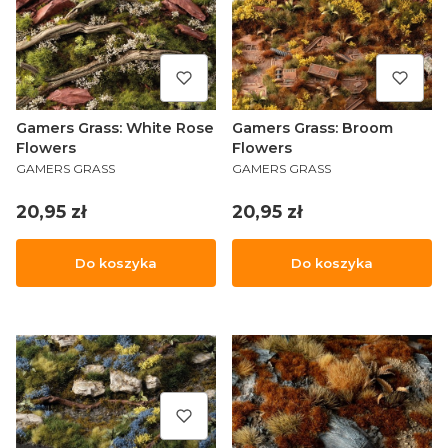
Gamers Grass: White Rose
Gamers Grass: Broom
Flowers
Flowers
PRODUCENT
PRODUCENT
GAMERS GRASS
GAMERS GRASS
Cena
Cena
20,95 zł
20,95 zł
Do koszyka
Do koszyka