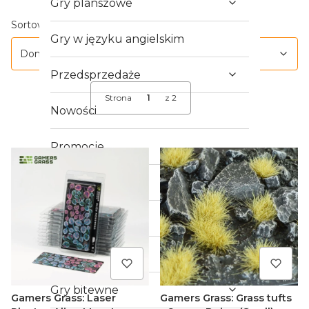
Gry planszowe
Lista produktów
Domyślne
Sortowanie:
Gry w języku angielskim
Domyślne
Przedsprzedaże
Strona
z 2
Następne produkty
Nowości
Promocje
Outlet
Crowdfunding
Gry RPG
Gry bitewne
Gamers Grass: Laser
Gamers Grass: Grass tufts