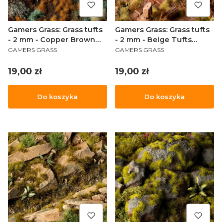
Gamers Grass: Grass tufts
Gamers Grass: Grass tufts
- 2 mm - Copper Brown
- 2 mm - Beige Tufts
PRODUCENT
PRODUCENT
Tufts (Wild)
(Wild)
GAMERS GRASS
GAMERS GRASS
Cena
Cena
19,00 zł
19,00 zł
Do koszyka
Do koszyka