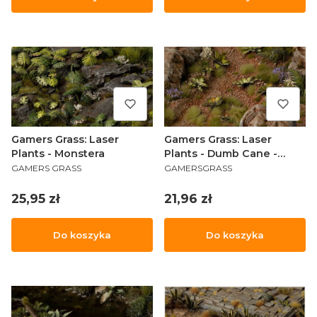
Gamers Grass: Laser
Gamers Grass: Laser
Plants - Monstera
Plants - Dumb Cane -
PRODUCENT
PRODUCENT
Difenbachia
GAMERS GRASS
GAMERSGRASS
Cena
Cena
25,95 zł
21,96 zł
Do koszyka
Do koszyka