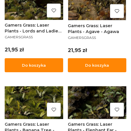
Gamers Grass: Laser
Gamers Grass: Laser
Plants - Lords and Ladies
Plants - Agave - Agawa
PRODUCENT
PRODUCENT
- Obrazki plamiste
GAMERSGRASS
GAMERSGRASS
Cena
21,95 zł
Cena
21,95 zł
Do koszyka
Do koszyka
Gamers Grass: Laser
Gamers Grass: Laser
Plants - Banana Tree -
Plants - Elephant Ear -