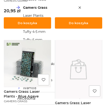
GAMERS GRASS
Gamers Grass
Cena
20,95 zł
Laser Plants
Do koszyka
Do koszyka
Tufty 2 mm
Tufty 4-5 mm
Tufty 6 mm
Tufty +8 mm
Tufty Alien
Tufty Kwiaty/Krzaki
Zestawy
Red Grass Games
Wamod
Gamers Grass: Laser
Plants - Blue Agave
Akcesoria
PRODUCENT
GAMERS GRASS
Gamers Grass: Laser