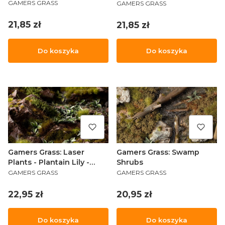
PRODUCENT
PRODUCENT
GAMERS GRASS
GAMERS GRASS
Cena
Cena
21,85 zł
21,85 zł
Do koszyka
Do koszyka
Gamers Grass: Laser
Gamers Grass: Swamp
Plants - Plantain Lily -
Shrubs
PRODUCENT
PRODUCENT
Funkia
GAMERS GRASS
GAMERS GRASS
Cena
Cena
22,95 zł
20,95 zł
Do koszyka
Do koszyka