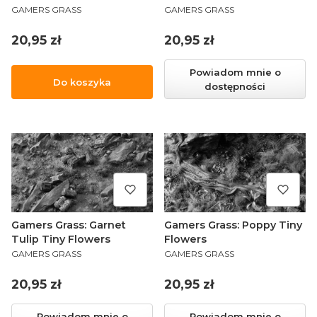
PRODUCENT
PRODUCENT
GAMERS GRASS
GAMERS GRASS
Cena
Cena
20,95 zł
20,95 zł
Powiadom mnie o
Do koszyka
dostępności
Gamers Grass: Garnet
Gamers Grass: Poppy Tiny
Tulip Tiny Flowers
Flowers
PRODUCENT
PRODUCENT
GAMERS GRASS
GAMERS GRASS
Cena
Cena
20,95 zł
20,95 zł
Powiadom mnie o
Powiadom mnie o