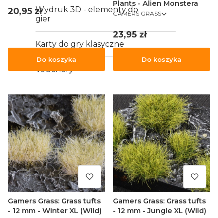
Plants - Alien Monstera
Wydruk 3D - elementy do
Cena
20,95 zł
PRODUCENT
GAMERS GRASS
gier
Cena
23,95 zł
Karty do gry klasyczne
Do koszyka
Do koszyka
Vouchery
Gamers Grass: Grass tufts
Gamers Grass: Grass tufts
- 12 mm - Winter XL (Wild)
- 12 mm - Jungle XL (Wild)