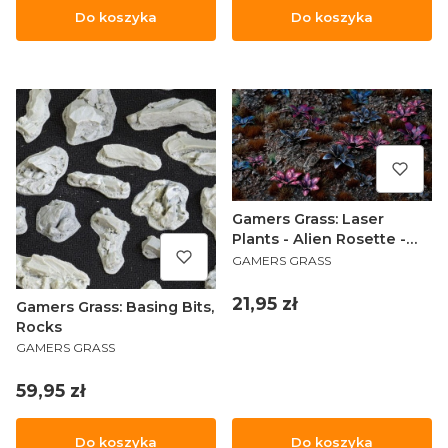
Do koszyka
Do koszyka
Gamers Grass: Laser
Plants - Alien Rosette -
PRODUCENT
Kosmiczna Rozeta
GAMERS GRASS
Cena
21,95 zł
Gamers Grass: Basing Bits,
Rocks
PRODUCENT
GAMERS GRASS
Cena
59,95 zł
Do koszyka
Do koszyka