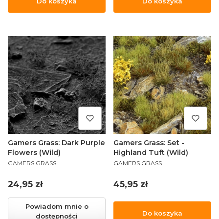
Do koszyka
Do koszyka
Gamers Grass: Dark Purple
Gamers Grass: Set -
Flowers (Wild)
Highland Tuft (Wild)
PRODUCENT
PRODUCENT
GAMERS GRASS
GAMERS GRASS
Cena
Cena
24,95 zł
45,95 zł
Powiadom mnie o
Do koszyka
dostępności