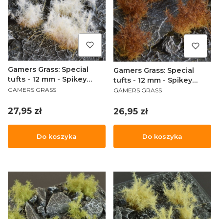
Gamers Grass: Special
Gamers Grass: Special
tufts - 12 mm - Spikey
tufts - 12 mm - Spikey
PRODUCENT
PRODUCENT
Winter (Wild)
Brown (Wild)
GAMERS GRASS
GAMERS GRASS
Cena
27,95 zł
Cena
26,95 zł
Do koszyka
Do koszyka