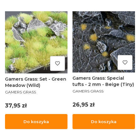
Gamers Grass: Special
Gamers Grass: Set - Green
tufts - 2 mm - Beige (Tiny)
Meadow (Wild)
PRODUCENT
PRODUCENT
GAMERS GRASS
GAMERS GRASS
Cena
26,95 zł
Cena
37,95 zł
Do koszyka
Do koszyka