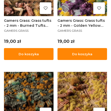
Gamers Grass: Grass tufts
Gamers Grass: Grass tufts
- 2 mm - Burned Tufts
- 2 mm - Golden Yellow
PRODUCENT
PRODUCENT
(Wild)
Tufts (Wild)
GAMERS GRASS
GAMERS GRASS
Cena
Cena
19,00 zł
19,00 zł
Do koszyka
Do koszyka