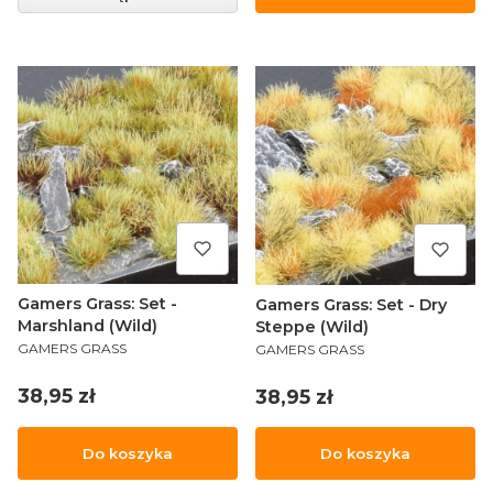
Gamers Grass: Set -
Gamers Grass: Set - Dry
Marshland (Wild)
Steppe (Wild)
PRODUCENT
PRODUCENT
GAMERS GRASS
GAMERS GRASS
Cena
Cena
38,95 zł
38,95 zł
Do koszyka
Do koszyka