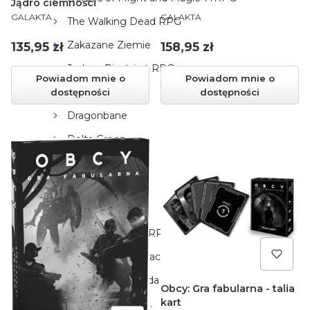
Jądro ciemności
PRODUCENT
PRODUCENT
GALAKTA
GALAKTA
The Walking Dead RPG
Zakazane Ziemie
Cena
Cena
135,95 zł
158,95 zł
Jedyny Pierścień RPG
Powiadom mnie o
Powiadom mnie o
Conan RPG
dostępności
dostępności
Dragonbane
Delta Green
Vaesen
Pendragon
Fallout RPG
Cyberpunk RED RPG
Kult: Boskość Utracona
Wampir Maskarada
Obcy: Gra fabularna - talia
kart
Zew Cthulhu 7ed.