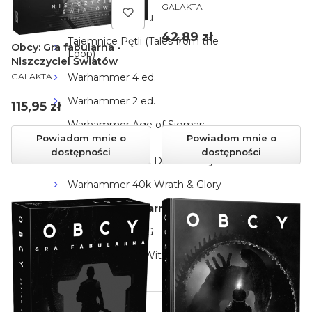
PRODUCENT
GALAKTA
Achtung! Cthulhu
Cena
42,89 zł
Tajemnice Pętli (Tales from the
Obcy: Gra fabularna -
Loop)
Niszczyciel Światów
PRODUCENT
Warhammer 4 ed.
GALAKTA
Warhammer 2 ed.
Cena
115,95 zł
Warhammer Age of Sigmar:
Soulbound
Powiadom mnie o
Powiadom mnie o
dostępności
dostępności
Warhammer 40k Dark Heresy
Warhammer 40k Wrath & Glory
Obcy Gra Fabularna
Neuroshima RPG
Wiedźmin (The Witcher)
Inne
Gry bitewne