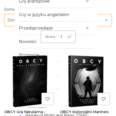
Gry planszowe
Lista produktów
Domyślne
Sortowanie:
Gry w języku angielskim
Domyślne
Przedsprzedaże
Strona
z 1
Nowości
Promocje
Outlet
Crowdfunding
Gry RPG
Mistrz Baśni
OBCY Gra fabularna -
OBCY Kolonialni Marines
Heroes of Might and Magic TTRPG