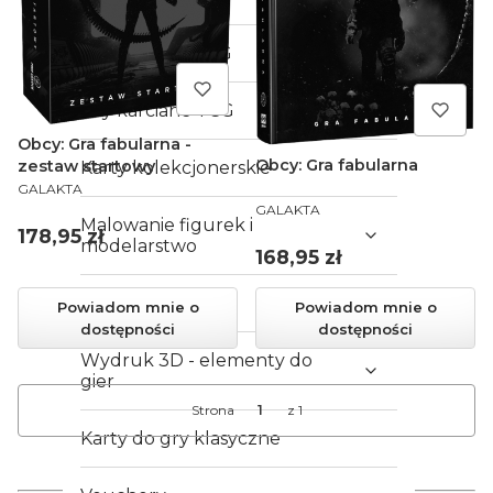
Gry karciane LCG
Gry karciane TCG
Obcy: Gra fabularna -
Obcy: Gra fabularna
zestaw startowy
Karty kolekcjonerskie
PRODUCENT
GALAKTA
PRODUCENT
GALAKTA
Malowanie figurek i
Cena
178,95 zł
modelarstwo
Cena
168,95 zł
Akcesoria
Powiadom mnie o
Powiadom mnie o
dostępności
dostępności
Wydruk 3D - elementy do
gier
Strona
z 1
Karty do gry klasyczne