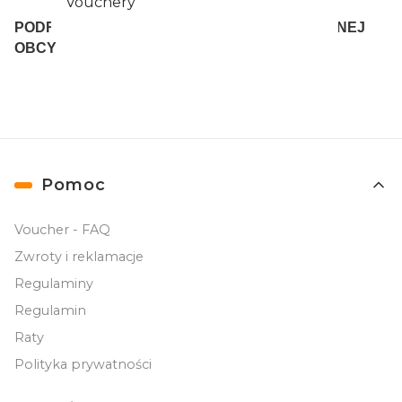
Vouchery
PODRĘCZNIKI I AKCESORIA DO GRY FABUARNEJ
OBCY
Linki w stopce
Pomoc
Voucher - FAQ
Zwroty i reklamacje
Regulaminy
Regulamin
Raty
Polityka prywatności