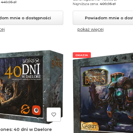
449,95 zł
Najniższa cena:
409,95 zł
dom mnie o dostępności
Powiadom mnie o dos
cej
pokaż więcej
OKAZJA
ones: 40 dni w Daelore