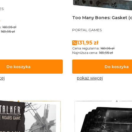
ES
Too Many Bones: Gasket (
romocyjna
:
169,95 zł
PRODUCENT
PORTAL GAMES
169,95 zł
Cena promocyjna
131,95 zł
Cena regularna:
169,95 zł
Najniższa cena:
169,95 zł
Do koszyka
Do koszyka
cej
pokaż więcej