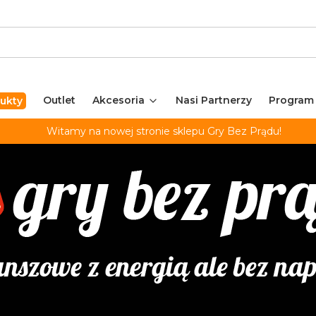
Outlet
Akcesoria
Nasi Partnerzy
Program
ukty
Witamy na nowej stronie sklepu Gry Bez Prądu!