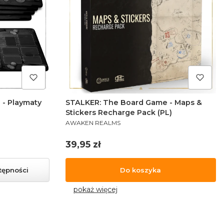
- Playmaty
STALKER: The Board Game - Maps &
Stickers Recharge Pack (PL)
PRODUCENT
AWAKEN REALMS
Cena
39,95 zł
tępności
Do koszyka
pokaż więcej