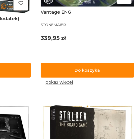
Vantage ENG
dodatek)
PRODUCENT
STONEMAIER
Cena
339,95 zł
Do koszyka
pokaż więcej