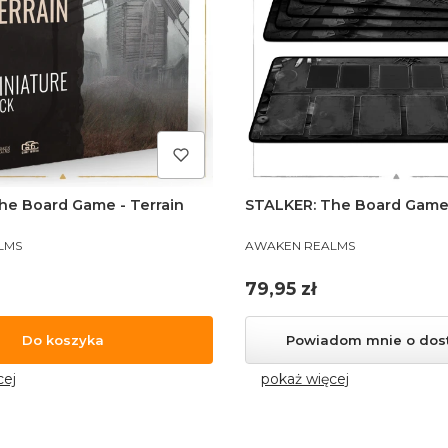
he Board Game - Terrain
STALKER: The Board Game 
PRODUCENT
LMS
AWAKEN REALMS
Cena
79,95 zł
Do koszyka
Powiadom mnie o dos
cej
pokaż więcej