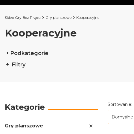
Sklep Gry Bez Prądu
Gry planszowe
Kooperacyjne
Kooperacyjne
Podkategorie
Filtry
Koniec filtrów
Lista p
Sortowanie:
Kategorie
Domyślne
Gry planszowe