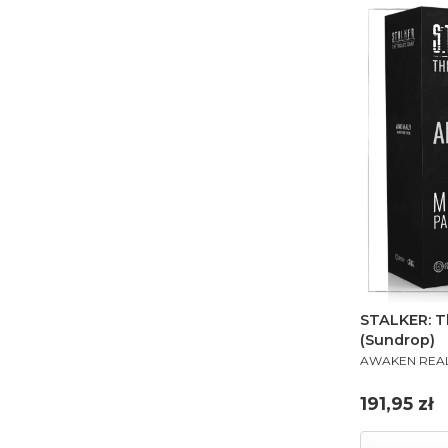
STALKER: T
(Sundrop)
PRODUCENT
AWAKEN REA
Cena
191,95 zł