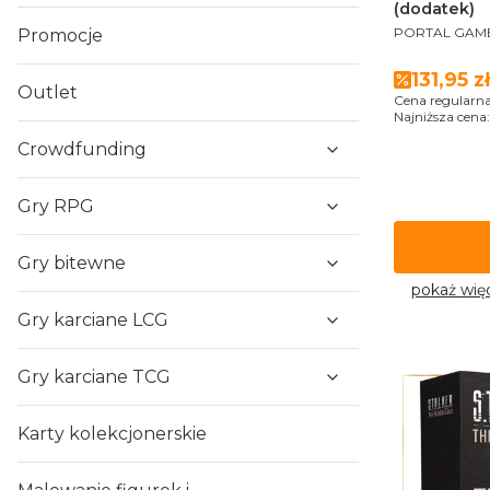
(dodatek)
PRODUCENT
PORTAL GAM
Promocje
Cena p
131,95 zł
Outlet
Cena regularna
Najniższa cena:
Crowdfunding
Gry RPG
Gry bitewne
pokaż wię
Gry karciane LCG
Gry karciane TCG
Karty kolekcjonerskie