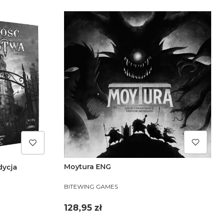
Moytura ENG
dycja
PRODUCENT
BITEWING GAMES
Cena
128,95 zł