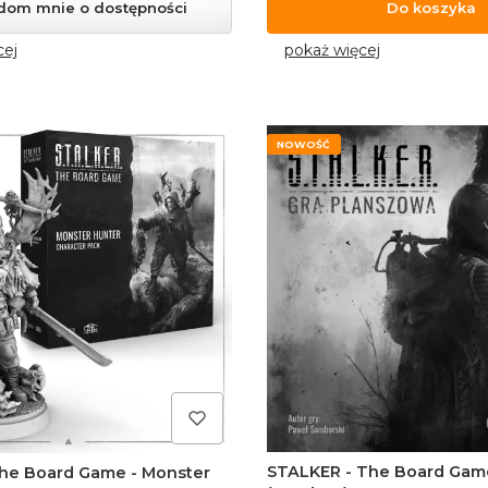
dom mnie o dostępności
Do koszyka
cej
pokaż więcej
NOWOŚĆ
STALKER - The Board Game (PL)
he Board Game - Monster