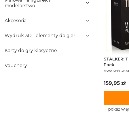
Malowanie figurek i
modelarstwo
Akcesoria
Wydruk 3D - elementy do gier
Karty do gry klasyczne
STALKER: T
Pack
Vouchery
PRODUCENT
AWAKEN REA
Cena
159,95 zł
pokaż wię