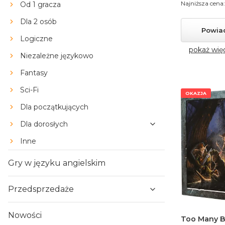
Najniższa cena:
Od 1 gracza
Dla 2 osób
Powia
Logiczne
pokaż wię
Niezależne językowo
Fantasy
Sci-Fi
OKAZJA
Dla początkujących
Dla dorosłych
Inne
Gry w języku angielskim
Przedsprzedaże
Nowości
Too Many B