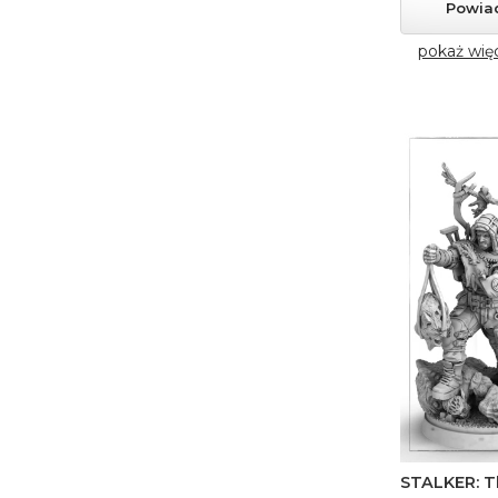
Powia
pokaż wię
STALKER: T