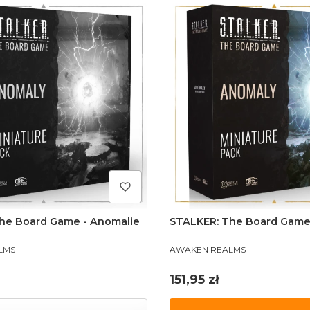
he Board Game - Anomalie
STALKER: The Board Game
PRODUCENT
LMS
AWAKEN REALMS
Cena
151,95 zł