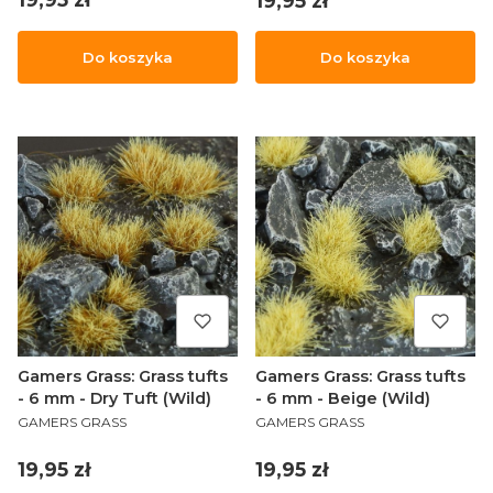
19,95 zł
Do koszyka
Do koszyka
Gamers Grass: Grass tufts
Gamers Grass: Grass tufts
- 6 mm - Dry Tuft (Wild)
- 6 mm - Beige (Wild)
PRODUCENT
PRODUCENT
GAMERS GRASS
GAMERS GRASS
Cena
Cena
19,95 zł
19,95 zł