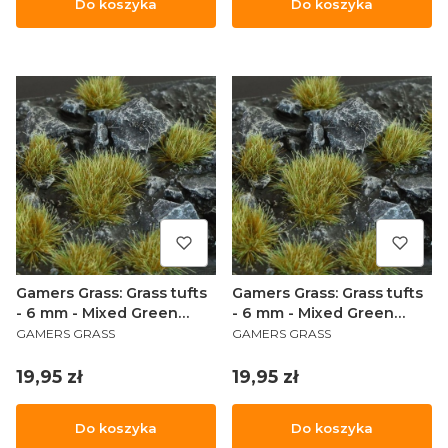
Do koszyka
Do koszyka
Gamers Grass: Grass tufts
Gamers Grass: Grass tufts
- 6 mm - Mixed Green
- 6 mm - Mixed Green
PRODUCENT
PRODUCENT
(Small)
(Wild)
GAMERS GRASS
GAMERS GRASS
Cena
Cena
19,95 zł
19,95 zł
Do koszyka
Do koszyka