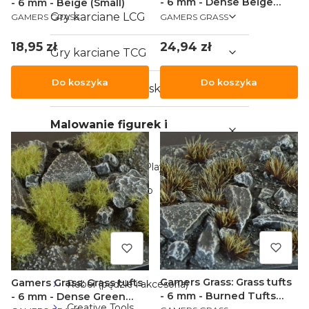
- 6 mm - Dense Beige
- 6 mm - Beige (Small)
PRODUCENT
PRODUCENT
(Wild)
Gry karciane LCG
GAMERS GRASS
GAMERS GRASS
Cena
Cena
24,94 zł
18,95 zł
Gry karciane TCG
Do koszyka
Do koszyka
Karty kolekcjonerskie
Malowanie figurek i
modelarstwo
AK Interactive - Playmarkers
Games Workshop
Army Painter
Vallejo
Ammo by Mig
Gamers Grass: Grass tufts
Gamers Grass: Grass tufts
Rebel (pędzle i akcesoria)
- 6 mm - Burned Tufts
- 6 mm - Dense Green
Creative Tools
PRODUCENT
PRODUCENT