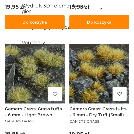
Wydruk 3D - elementy do
Cena
Cena
19,95 zł
19,95 zł
gier
Do koszyka
Do koszyka
Karty do gry klasyczne
Vouchery
Gamers Grass: Grass tufts
Gamers Grass: Grass tufts
- 6 mm - Light Brown
- 6 mm - Dry Tuft (Small)
PRODUCENT
PRODUCENT
(Wild)
GAMERS GRASS
GAMERS GRASS
Cena
Cena
19,95 zł