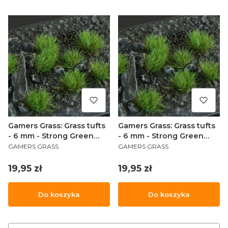
Gamers Grass: Grass tufts
Gamers Grass: Grass tufts
- 6 mm - Strong Green
- 6 mm - Strong Green
PRODUCENT
PRODUCENT
(Small)
(Wild)
GAMERS GRASS
GAMERS GRASS
Cena
Cena
19,95 zł
19,95 zł
Do koszyka
Do koszyka