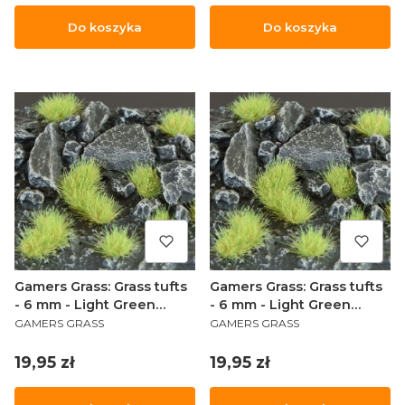
Do koszyka
Do koszyka
Gamers Grass: Grass tufts
Gamers Grass: Grass tufts
- 6 mm - Light Green
- 6 mm - Light Green
PRODUCENT
PRODUCENT
(Small)
(Wild)
GAMERS GRASS
GAMERS GRASS
Cena
Cena
19,95 zł
19,95 zł