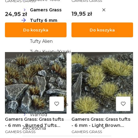
(Small)
(Wild)
GAMERS GRASS
GAMERS GRASS
Gamers Grass
Cena
Cena
19,95 zł
24,95 zł
Tufty 6 mm
Do koszyka
Do koszyka
Tufty +8 mm
Tufty Alien
Tufty Kwiaty/Krzaki
Zestawy
Laser Plants
Tufty 2 mm
Tufty 4-5 mm
Red Grass Games
Wamod
Gamers Grass: Grass tufts
Gamers Grass: Grass tufts
- 6 mm - Burned Tufts
- 6 mm - Light Brown
Akcesoria
PRODUCENT
PRODUCENT
(Wild)
(Small)
GAMERS GRASS
GAMERS GRASS