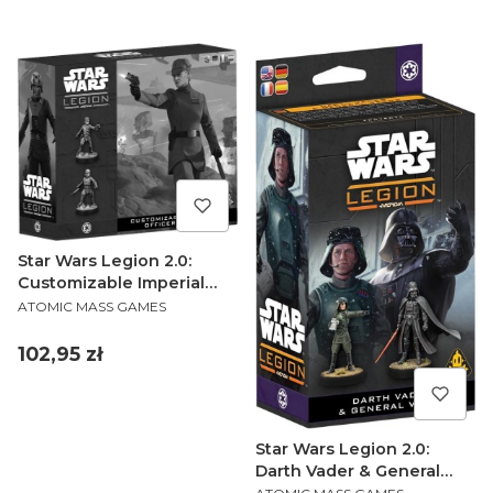
Star Wars Legion 2.0:
Customizable Imperial
PRODUCENT
Officer & Agent
ATOMIC MASS GAMES
Cena
102,95 zł
Star Wars Legion 2.0:
Darth Vader & General
PRODUCENT
Veers