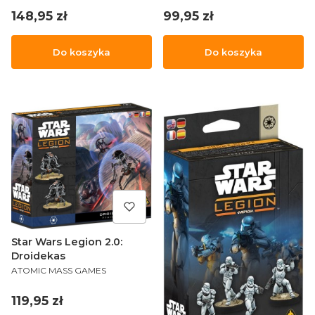
Cena
Cena
148,95 zł
99,95 zł
Do koszyka
Do koszyka
Star Wars Legion 2.0:
Droidekas
PRODUCENT
ATOMIC MASS GAMES
Cena
119,95 zł