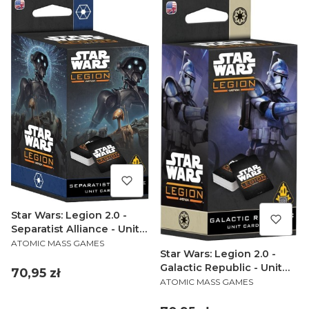
Star Wars: Legion 2.0 -
Separatist Alliance - Unit
PRODUCENT
Card Pack
ATOMIC MASS GAMES
Star Wars: Legion 2.0 -
Galactic Republic - Unit
Cena
70,95 zł
PRODUCENT
Card Pack
ATOMIC MASS GAMES