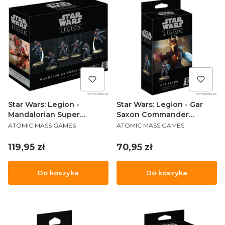
Star Wars: Legion -
Star Wars: Legion - Gar
Mandalorian Super
Saxon Commander
PRODUCENT
PRODUCENT
Commandos Unit
Expansion
ATOMIC MASS GAMES
ATOMIC MASS GAMES
Expansion
Cena
Cena
119,95 zł
70,95 zł
Do koszyka
Do koszyka