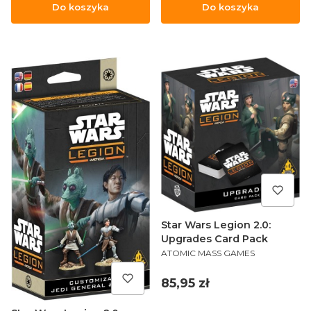
Do koszyka
Do koszyka
Star Wars Legion 2.0:
Upgrades Card Pack
PRODUCENT
ATOMIC MASS GAMES
Cena
85,95 zł