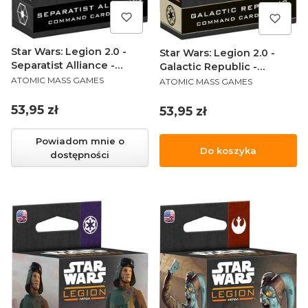
Star Wars: Legion 2.0 -
Star Wars: Legion 2.0 -
Separatist Alliance -
Galactic Republic -
PRODUCENT
Command Card Pack
PRODUCENT
Command Card Pack
ATOMIC MASS GAMES
ATOMIC MASS GAMES
Cena
53,95 zł
Cena
53,95 zł
Powiadom mnie o
Do koszyka
dostępności