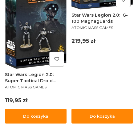
Star Wars Legion 2.0: IG-
100 Magnaguards
PRODUCENT
ATOMIC MASS GAMES
Cena
219,95 zł
Star Wars Legion 2.0:
Super Tactical Droid
PRODUCENT
Commanders
ATOMIC MASS GAMES
Cena
119,95 zł
Do koszyka
Do koszyka