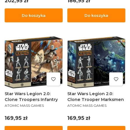
Cena
Cena
202,95 zł
186,95 zł
Do koszyka
Do koszyka
Star Wars Legion 2.0:
Star Wars Legion 2.0:
Clone Troopers Infantry
Clone Trooper Marksmen
PRODUCENT
PRODUCENT
ATOMIC MASS GAMES
ATOMIC MASS GAMES
Cena
Cena
169,95 zł
169,95 zł