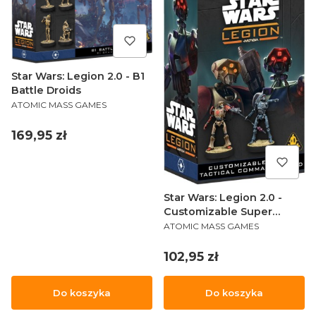
Star Wars: Legion 2.0 - B1
Battle Droids
PRODUCENT
ATOMIC MASS GAMES
Cena
169,95 zł
Star Wars: Legion 2.0 -
Customizable Super
PRODUCENT
Tactical Command Droid
ATOMIC MASS GAMES
Cena
102,95 zł
Do koszyka
Do koszyka