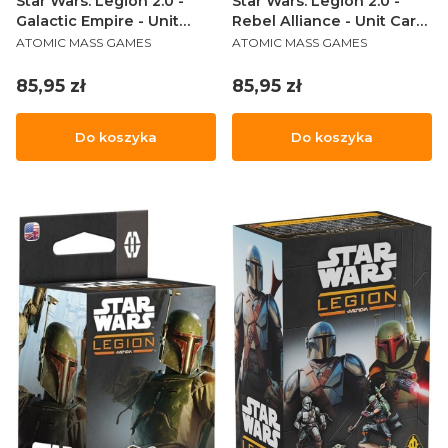
Star Wars: Legion 2.0 -
Star Wars: Legion 2.0 -
Galactic Empire - Unit
Rebel Alliance - Unit Card
PRODUCENT
PRODUCENT
Card Pack
Pack
ATOMIC MASS GAMES
ATOMIC MASS GAMES
Cena
Cena
85,95 zł
85,95 zł
Do koszyka
Do koszyka