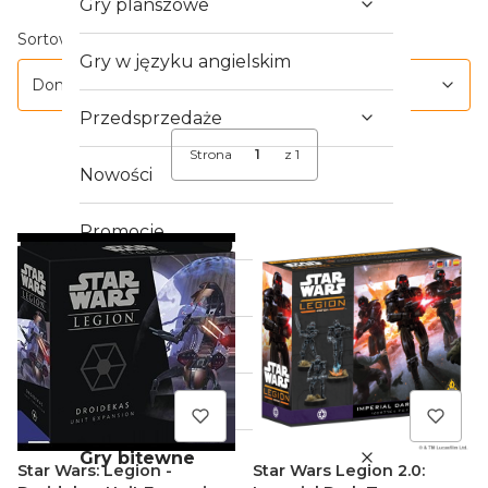
Gry planszowe
Lista produktów
Domyślne
Sortowanie:
Gry w języku angielskim
Domyślne
Przedsprzedaże
Strona
z 1
Nowości
Promocje
Outlet
Crowdfunding
Gry RPG
Gry bitewne
Star Wars: Legion -
Star Wars Legion 2.0: