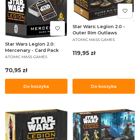
Star Wars: Legion 2.0 -
Outer Rim Outlaws
PRODUCENT
ATOMIC MASS GAMES
Star Wars Legion 2.0:
Mercenary - Card Pack
Cena
119,95 zł
PRODUCENT
ATOMIC MASS GAMES
Cena
70,95 zł
Do koszyka
Do koszyka