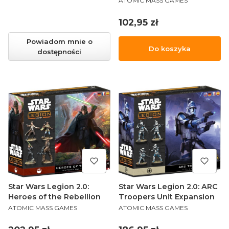
ATOMIC MASS GAMES
Cena
102,95 zł
Powiadom mnie o
Do koszyka
dostępności
Star Wars Legion 2.0:
Star Wars Legion 2.0: ARC
Heroes of the Rebellion
Troopers Unit Expansion
PRODUCENT
PRODUCENT
ATOMIC MASS GAMES
ATOMIC MASS GAMES