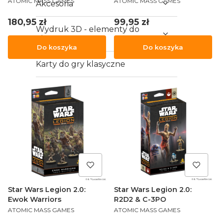
Commander Expansion
ATOMIC MASS GAMES
ATOMIC MASS GAMES
Akcesoria
Cena
Cena
180,95 zł
99,95 zł
Wydruk 3D - elementy do
gier
Do koszyka
Do koszyka
Karty do gry klasyczne
Vouchery
Star Wars Legion 2.0:
Star Wars Legion 2.0:
Ewok Warriors
R2D2 & C-3PO
PRODUCENT
PRODUCENT
ATOMIC MASS GAMES
ATOMIC MASS GAMES