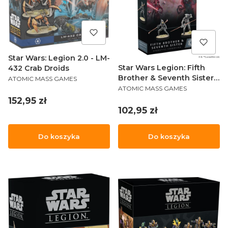
Star Wars: Legion 2.0 - LM-
Star Wars Legion: Fifth
432 Crab Droids
PRODUCENT
Brother & Seventh Sister
ATOMIC MASS GAMES
PRODUCENT
Operative Expansion
ATOMIC MASS GAMES
Cena
152,95 zł
Cena
102,95 zł
Do koszyka
Do koszyka