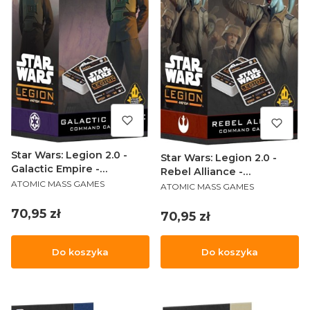
Star Wars: Legion 2.0 -
Star Wars: Legion 2.0 -
Galactic Empire -
Rebel Alliance -
PRODUCENT
Command Card Pack
ATOMIC MASS GAMES
PRODUCENT
Command Card Pack
ATOMIC MASS GAMES
Cena
70,95 zł
Cena
70,95 zł
Do koszyka
Do koszyka