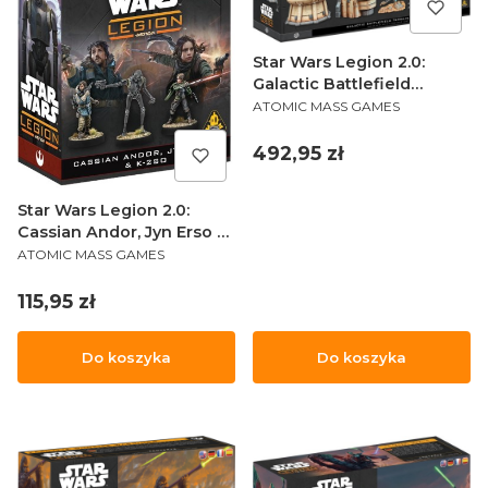
Star Wars Legion 2.0:
Galactic Battlefield
PRODUCENT
Terrain Starter Set
ATOMIC MASS GAMES
Cena
492,95 zł
Star Wars Legion 2.0:
Cassian Andor, Jyn Erso &
PRODUCENT
K-2SO
ATOMIC MASS GAMES
Cena
115,95 zł
Do koszyka
Do koszyka