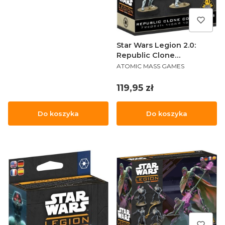
Star Wars Legion 2.0:
Republic Clone
PRODUCENT
Commandos
ATOMIC MASS GAMES
Cena
119,95 zł
Do koszyka
Do koszyka