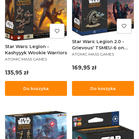
Star Wars: Legion 2.0 -
Star Wars: Legion -
Grievous' TSMEU-6 on
Kashyyyk Wookie Warriors
PRODUCENT
Wheel Bike
ATOMIC MASS GAMES
PRODUCENT
ATOMIC MASS GAMES
Cena
169,95 zł
Cena
135,95 zł
Do koszyka
Do koszyka