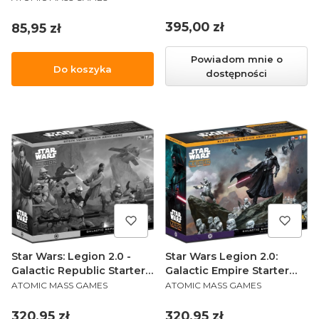
Cena
395,00 zł
Cena
85,95 zł
Powiadom mnie o
Do koszyka
dostępności
Star Wars: Legion 2.0 -
Star Wars Legion 2.0:
Galactic Republic Starter
Galactic Empire Starter
PRODUCENT
PRODUCENT
Set
Set
ATOMIC MASS GAMES
ATOMIC MASS GAMES
Cena
Cena
320,95 zł
320,95 zł