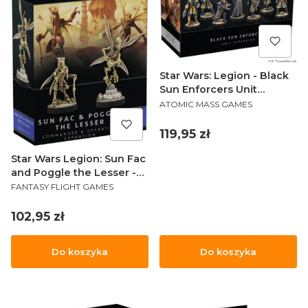
Star Wars: Legion - Black
Sun Enforcers Unit
PRODUCENT
Expansion
ATOMIC MASS GAMES
Cena
119,95 zł
Star Wars Legion: Sun Fac
and Poggle the Lesser -
PRODUCENT
Commander and
FANTASY FLIGHT GAMES
Operative Expansion
Cena
102,95 zł
Do koszyka
Do koszyka