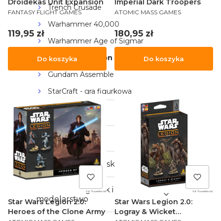
Droidekas Unit Expansion
Imperial Dark Troopers
Trench Crusade
PRODUCENT
PRODUCENT
FANTASY FLIGHT GAMES
ATOMIC MASS GAMES
Warhammer 40,000
Cena
Cena
119,95 zł
180,95 zł
Warhammer Age of Sigmar
Star Wars Legion 1.0/2.0
Do koszyka
Do koszyka
Gundam Assemble
StarCraft - gra figurkowa
Gry karciane LCG
Gry karciane TCG
Karty kolekcjonerskie
Malowanie figurek i
modelarstwo
Star Wars Legion 2.0:
Star Wars Legion 2.0:
Heroes of the Clone Army
Logray & Wicket
PRODUCENT
PRODUCENT