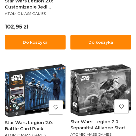
Star Wars Legion 2.0:
Customizable Jedi
PRODUCENT
General & Knight
ATOMIC MASS GAMES
Cena
102,95 zł
Do koszyka
Do koszyka
Star Wars: Legion 2.0 -
Star Wars Legion 2.0:
Separatist Alliance Starter
Battle Card Pack
PRODUCENT
Set
PRODUCENT
ATOMIC MASS GAMES
ATOMIC MASS GAMES