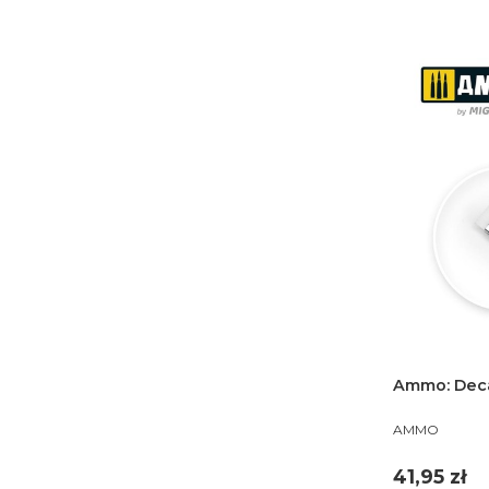
Ammo: Deca
PRODUCENT
AMMO
Cena
41,95 zł