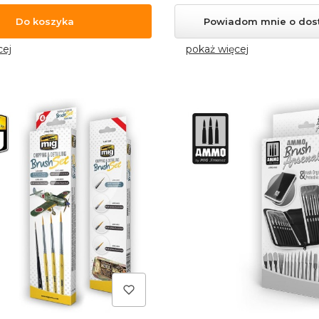
Do koszyka
Powiadom mnie o dos
cej
pokaż więcej