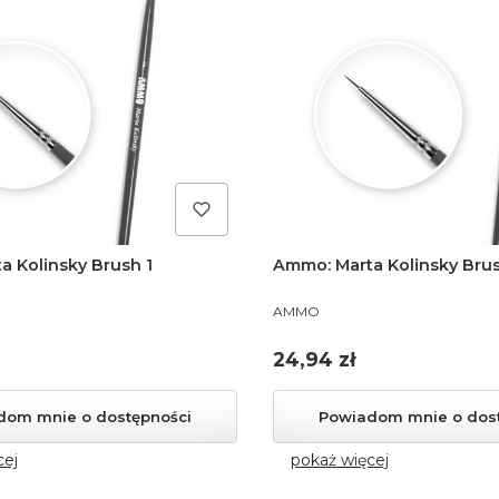
a Kolinsky Brush 1
Ammo: Marta Kolinsky Bru
PRODUCENT
AMMO
Cena
24,94 zł
dom mnie o dostępności
Powiadom mnie o dos
cej
pokaż więcej