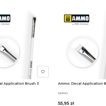
l Application Brush 3
Ammo: Decal Application 
PRODUCENT
AMMO
Cena
55,95 zł