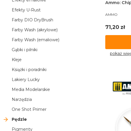
Efekty emaliowe
Ammo: Chip
Efekty U-Rust
PRODUCENT
AMMO
Farby DIO DryBrush
Cena
71,20 zł
Farby Wash (akrylowe)
Farby Wash (emaliowe)
Gąbki i pilniki
pokaż wię
Kleje
Książki i poradniki
Lakiery Lucky
Media Modelarskie
Narzędzia
One Shot Primer
Pędzle
Pigmenty