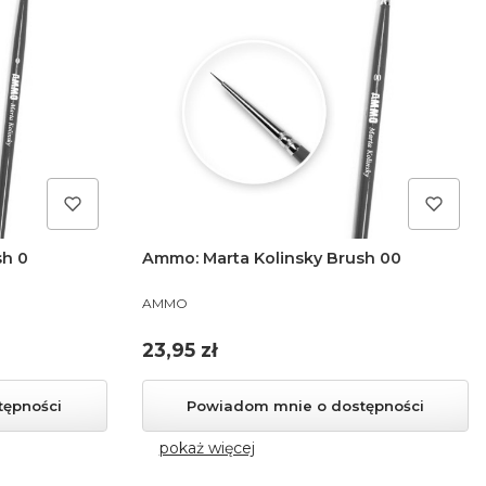
sh 0
Ammo: Marta Kolinsky Brush 00
PRODUCENT
AMMO
Cena
23,95 zł
tępności
Powiadom mnie o dostępności
pokaż więcej