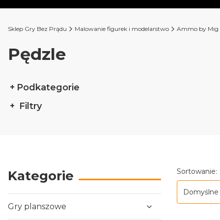
Sklep Gry Bez Prądu
Malowanie figurek i modelarstwo
Ammo by Mig
Pędzle
Podkategorie
Filtry
Koniec filtrów
Lista p
Sortowanie:
Kategorie
Domyślne
Gry planszowe