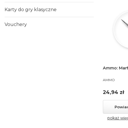
Karty do gry klasyczne
Vouchery
Ammo: Mart
PRODUCENT
AMMO
Cena
24,94 zł
Powia
pokaż wię