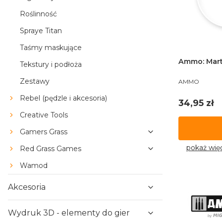
Roślinność
Spraye Titan
Taśmy maskujące
Ammo: Mart
Tekstury i podłoża
PRODUCENT
Zestawy
AMMO
Rebel (pędzle i akcesoria)
Cena
34,95 zł
Creative Tools
Gamers Grass
pokaż wię
Red Grass Games
Wamod
Akcesoria
Wydruk 3D - elementy do gier