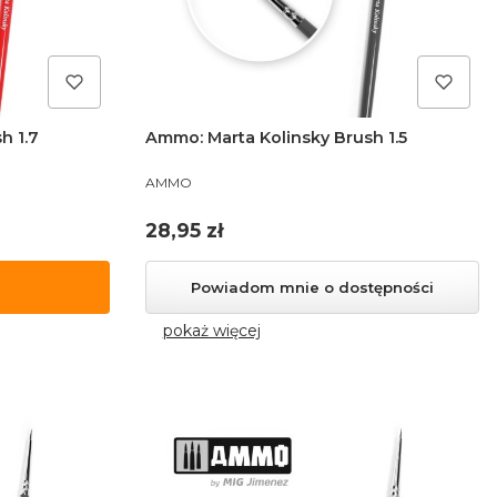
h 1.7
Ammo: Marta Kolinsky Brush 1.5
PRODUCENT
AMMO
Cena
28,95 zł
Powiadom mnie o dostępności
pokaż więcej