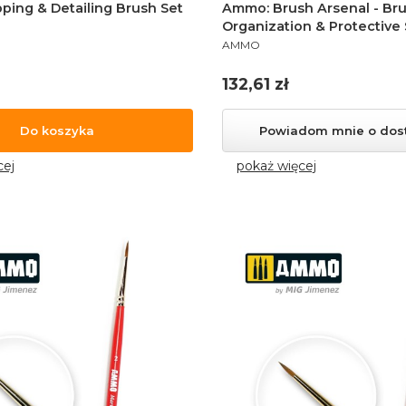
ping & Detailing Brush Set
Ammo: Brush Arsenal - Br
Organization & Protective
PRODUCENT
AMMO
Cena
132,61 zł
Do koszyka
Powiadom mnie o dos
cej
pokaż więcej