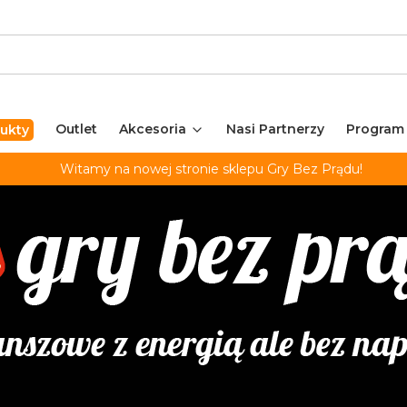
Outlet
Akcesoria
Nasi Partnerzy
Program
ukty
Witamy na nowej stronie sklepu Gry Bez Prądu!