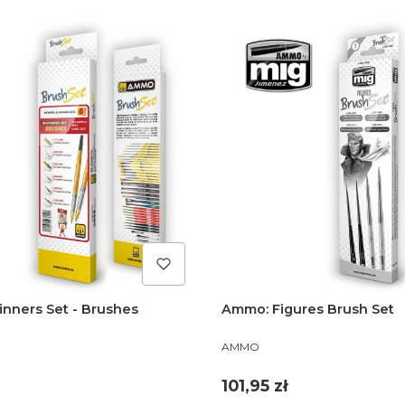
nners Set - Brushes
Ammo: Figures Brush Set
PRODUCENT
AMMO
Cena
101,95 zł