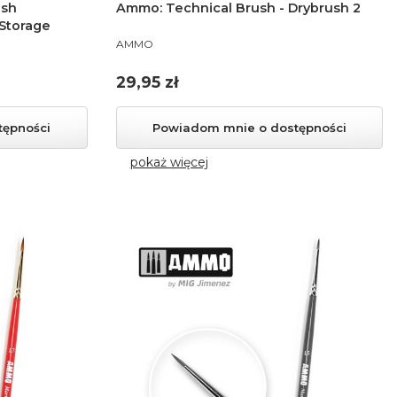
ush
Ammo: Technical Brush - Drybrush 2
 Storage
PRODUCENT
AMMO
Cena
29,95 zł
tępności
Powiadom mnie o dostępności
pokaż więcej