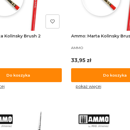
a Kolinsky Brush 2
Ammo: Marta Kolinsky Brus
PRODUCENT
AMMO
Cena
33,95 zł
Do koszyka
Do koszyka
cej
pokaż więcej