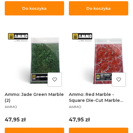
Do koszyka
Do koszyka
Ammo: Jade Green Marble
Ammo: Red Marble -
(2)
Square Die-Cut Marble
PRODUCENT
PRODUCENT
Tiles (2)
AMMO
AMMO
Cena
Cena
47,95 zł
47,95 zł