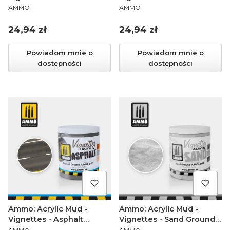
PRODUCENT
PRODUCENT
(100 ml)
Texture (100 ml)
AMMO
AMMO
Cena
Cena
24,94 zł
24,94 zł
Powiadom mnie o
Powiadom mnie o
dostępności
dostępności
Ammo: Acrylic Mud -
Ammo: Acrylic Mud -
Vignettes - Asphalt
Vignettes - Sand Ground
PRODUCENT
PRODUCENT
Ground (100 ml)
(100 ml)