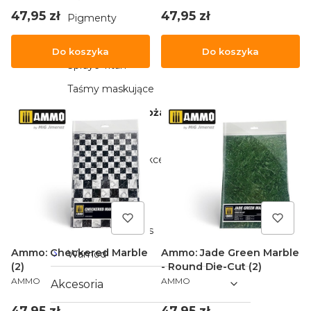
Cena
Cena
47,95 zł
47,95 zł
Pigmenty
Roślinność
Do koszyka
Do koszyka
Spraye Titan
Taśmy maskujące
Tekstury i podłoża
Zestawy
Rebel (pędzle i akcesoria)
Creative Tools
Gamers Grass
Red Grass Games
Ammo: Checkered Marble
Ammo: Jade Green Marble
Wamod
(2)
- Round Die-Cut (2)
PRODUCENT
PRODUCENT
AMMO
AMMO
Akcesoria
Cena
Cena
47,95 zł
47,95 zł