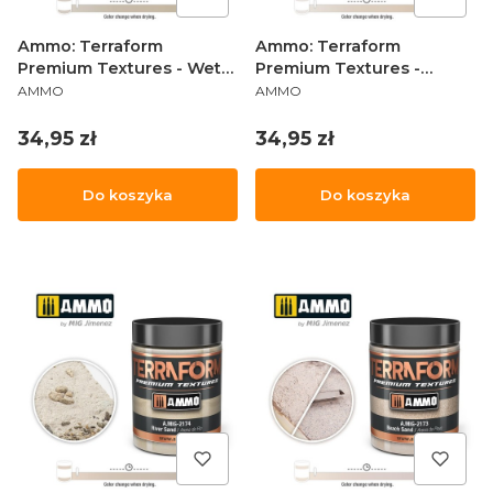
Ammo: Terraform
Ammo: Terraform
Premium Textures - Wet
Premium Textures -
PRODUCENT
PRODUCENT
Sand
Pacific Sand
AMMO
AMMO
Cena
Cena
34,95 zł
34,95 zł
Do koszyka
Do koszyka