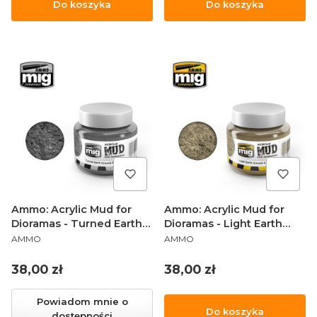
Do koszyka
Do koszyka
Ammo: Acrylic Mud for
Ammo: Acrylic Mud for
Dioramas - Turned Earth
Dioramas - Light Earth
PRODUCENT
PRODUCENT
Ground (250 ml)
Ground (250 ml)
AMMO
AMMO
Cena
Cena
38,00 zł
38,00 zł
Powiadom mnie o
Do koszyka
dostępności