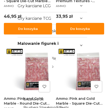
- Square Die-Cut Marble
Premium Textures -
PRODUCENT
PRODUCENT
Tiles (2)
Gry karciane LCG
Asphalt
AMMO
AMMO
Cena
Cena
46,95 zł
33,95 zł
Gry karciane TCG
Do koszyka
Do koszyka
Karty kolekcjonerskie
Malowanie figurek i
modelarstwo
AK Interactive - Playmarkers
Games Workshop
Army Painter
Vallejo
Ammo by Mig
Ammo: Pink and Gold
Ammo: Pink and Gold
Brushers Oil
Marble - Round Die-Cut
Marble - Square Die-Cut
Brushers Streaking/Effects
PRODUCENT
PRODUCENT