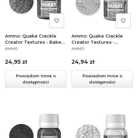
Ammo: Quake Crackle
Ammo: Quake Crackle
Creator Textures - Baked
Creator Textures -
PRODUCENT
PRODUCENT
Earth (40 ml)
Scorched Sand (40 ml)
AMMO
AMMO
Cena
Cena
24,95 zł
24,94 zł
Powiadom mnie o
Powiadom mnie o
dostępności
dostępności