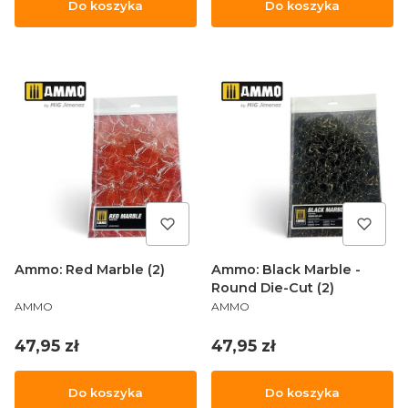
Do koszyka
Do koszyka
Ammo: Red Marble (2)
Ammo: Black Marble -
Round Die-Cut (2)
PRODUCENT
PRODUCENT
AMMO
AMMO
Cena
Cena
47,95 zł
47,95 zł
Do koszyka
Do koszyka