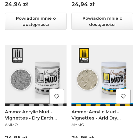
Cena
Cena
24,94 zł
24,94 zł
Powiadom mnie o
Powiadom mnie o
dostępności
dostępności
Ammo: Acrylic Mud -
Ammo: Acrylic Mud -
Vignettes - Dry Earth
Vignettes - Arid Dry
PRODUCENT
PRODUCENT
Ground (100 ml)
Ground (100 ml)
AMMO
AMMO
Cena
Cena
24,95 zł
24,95 zł