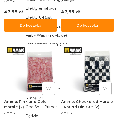
(2)
Marble Tiles (2)
AMMO
AMMO
Efekty emaliowe
Cena
Cena
47,95 zł
47,95 zł
Efekty U-Rust
Do koszyka
Do koszyka
Farby DIO DryBrush
Farby Wash (akrylowe)
Farby Wash (emaliowe)
Gąbki i pilniki
Kleje
Książki i poradniki
Lakiery Lucky
Media Modelarskie
Narzędzia
Ammo: Pink and Gold
Ammo: Checkered Marble
One Shot Primer
Marble (2)
- Round Die-Cut (2)
PRODUCENT
PRODUCENT
AMMO
AMMO
Pędzle