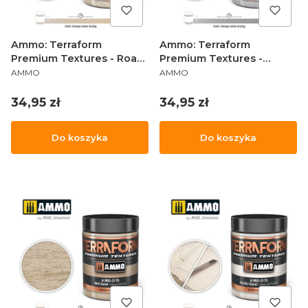
Ammo: Terraform
Ammo: Terraform
Premium Textures - Road
Premium Textures -
PRODUCENT
PRODUCENT
Sand
Ballast
AMMO
AMMO
Cena
Cena
34,95 zł
34,95 zł
Do koszyka
Do koszyka