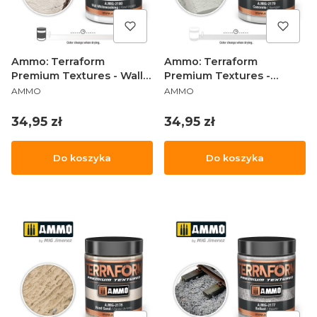
Ammo: Terraform
Ammo: Terraform
Premium Textures - Wall
Premium Textures -
PRODUCENT
PRODUCENT
Whitewashing
Concrete
AMMO
AMMO
Cena
Cena
34,95 zł
34,95 zł
Do koszyka
Do koszyka