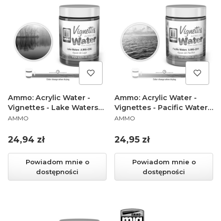
Ammo: Acrylic Water -
Ammo: Acrylic Water -
Vignettes - Lake Waters
Vignettes - Pacific Waters
PRODUCENT
PRODUCENT
(100 ml)
(100 ml)
AMMO
AMMO
Cena
Cena
24,94 zł
24,95 zł
Powiadom mnie o
Powiadom mnie o
dostępności
dostępności