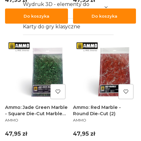
Wydruk 3D - elementy do
gier
Do koszyka
Do koszyka
Karty do gry klasyczne
Vouchery
Ammo: Jade Green Marble
Ammo: Red Marble -
- Square Die-Cut Marble
Round Die-Cut (2)
PRODUCENT
PRODUCENT
Tiles (2)
AMMO
AMMO
Cena
Cena
47,95 zł
47,95 zł