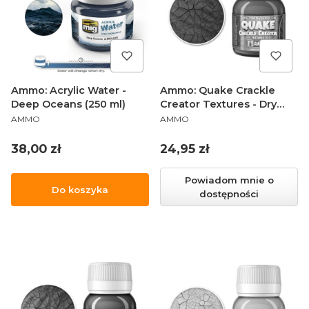
Ammo: Acrylic Water -
Ammo: Quake Crackle
Deep Oceans (250 ml)
Creator Textures - Dry
PRODUCENT
PRODUCENT
Season Clay (40 ml)
AMMO
AMMO
Cena
Cena
38,00 zł
24,95 zł
Powiadom mnie o
Do koszyka
dostępności