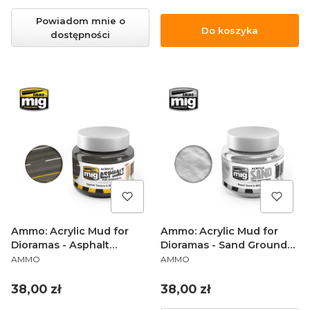
Powiadom mnie o
Do koszyka
dostępności
Ammo: Acrylic Mud for
Ammo: Acrylic Mud for
Dioramas - Asphalt
Dioramas - Sand Ground
PRODUCENT
PRODUCENT
Ground (250 ml)
(250 ml)
AMMO
AMMO
Cena
Cena
38,00 zł
38,00 zł