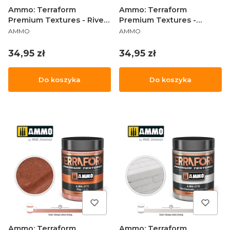
Ammo: Terraform
Ammo: Terraform
Premium Textures - River
Premium Textures -
PRODUCENT
PRODUCENT
Sand
Beach Sand
AMMO
AMMO
Cena
Cena
34,95 zł
34,95 zł
Do koszyka
Do koszyka
Ammo: Terraform
Ammo: Terraform