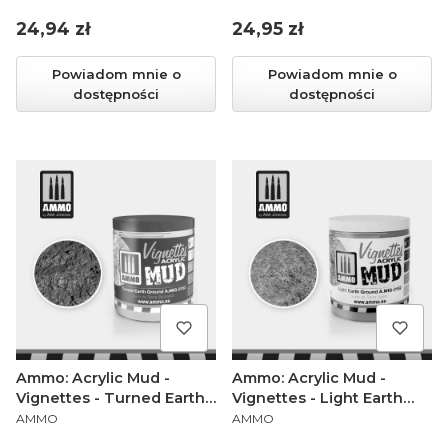
Cena
Cena
24,94 zł
24,95 zł
Powiadom mnie o
Powiadom mnie o
dostępności
dostępności
Ammo: Acrylic Mud -
Ammo: Acrylic Mud -
Vignettes - Turned Earth
Vignettes - Light Earth
PRODUCENT
PRODUCENT
Ground (100 ml)
Ground (100 ml)
AMMO
AMMO