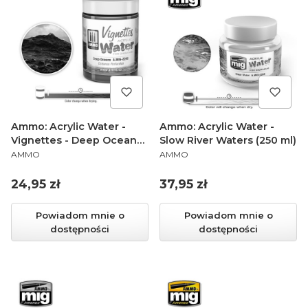
Ammo: Acrylic Water -
Ammo: Acrylic Water -
Vignettes - Deep Oceans
Slow River Waters (250 ml)
PRODUCENT
PRODUCENT
(100 ml)
AMMO
AMMO
Cena
Cena
24,95 zł
37,95 zł
Powiadom mnie o
Powiadom mnie o
dostępności
dostępności