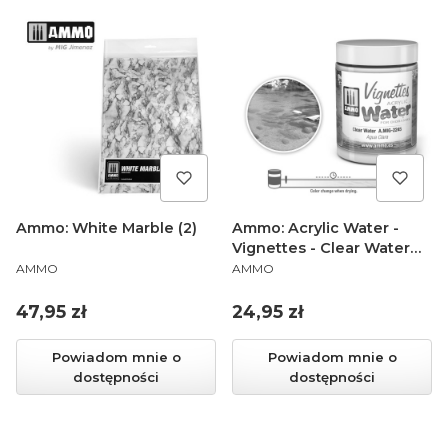
Ammo: White Marble (2)
Ammo: Acrylic Water -
Vignettes - Clear Water
PRODUCENT
PRODUCENT
(100 ml)
AMMO
AMMO
Cena
Cena
47,95 zł
24,95 zł
Powiadom mnie o
Powiadom mnie o
dostępności
dostępności