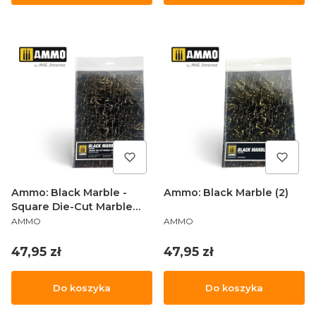
Ammo: Black Marble -
Ammo: Black Marble (2)
Square Die-Cut Marble
PRODUCENT
PRODUCENT
Tiles (2)
AMMO
AMMO
Cena
Cena
47,95 zł
47,95 zł
Do koszyka
Do koszyka