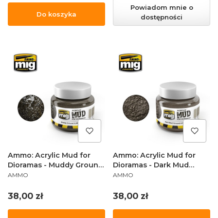
Powiadom mnie o
Do koszyka
dostępności
Ammo: Acrylic Mud for
Ammo: Acrylic Mud for
Dioramas - Muddy Ground
Dioramas - Dark Mud
PRODUCENT
PRODUCENT
(250 ml)
Ground (250 ml)
AMMO
AMMO
Cena
Cena
38,00 zł
38,00 zł