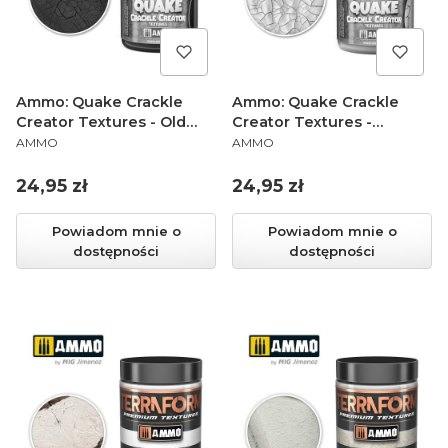
Ammo: Quake Crackle
Ammo: Quake Crackle
Creator Textures - Old
Creator Textures -
PRODUCENT
PRODUCENT
Blacktop (40 ml)
Crackle Base (40 ml)
AMMO
AMMO
Cena
Cena
24,95 zł
24,95 zł
Powiadom mnie o
Powiadom mnie o
dostępności
dostępności