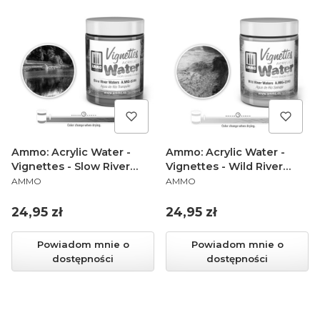
Ammo: Acrylic Water -
Ammo: Acrylic Water -
Vignettes - Slow River
Vignettes - Wild River
PRODUCENT
PRODUCENT
Waters (100 ml)
Waters (100 ml)
AMMO
AMMO
Cena
Cena
24,95 zł
24,95 zł
Powiadom mnie o
Powiadom mnie o
dostępności
dostępności