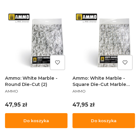
Ammo: White Marble -
Ammo: White Marble -
Round Die-Cut (2)
Square Die-Cut Marble
PRODUCENT
PRODUCENT
Tiles (2)
AMMO
AMMO
Cena
Cena
47,95 zł
47,95 zł
Do koszyka
Do koszyka