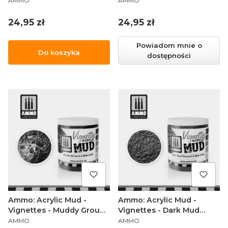
AMMO
AMMO
Cena
Cena
24,95 zł
24,95 zł
Powiadom mnie o
Do koszyka
dostępności
Ammo: Acrylic Mud -
Ammo: Acrylic Mud -
Vignettes - Muddy Ground
Vignettes - Dark Mud
PRODUCENT
PRODUCENT
(100 ml)
Ground (100 ml)
AMMO
AMMO