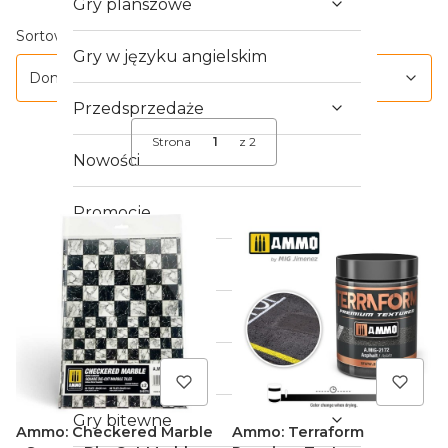
Gry planszowe
Lista produktów
Domyślne
Sortowanie:
Gry w języku angielskim
Domyślne
Przedsprzedaże
Strona
z 2
Następne produkty
Nowości
Promocje
Outlet
Crowdfunding
Gry RPG
Gry bitewne
Ammo: Checkered Marble
Ammo: Terraform