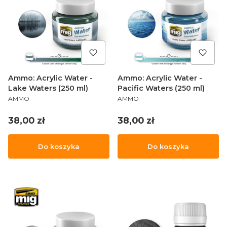
Ammo: Acrylic Water -
Ammo: Acrylic Water -
Lake Waters (250 ml)
Pacific Waters (250 ml)
PRODUCENT
PRODUCENT
AMMO
AMMO
Cena
Cena
38,00 zł
38,00 zł
Do koszyka
Do koszyka