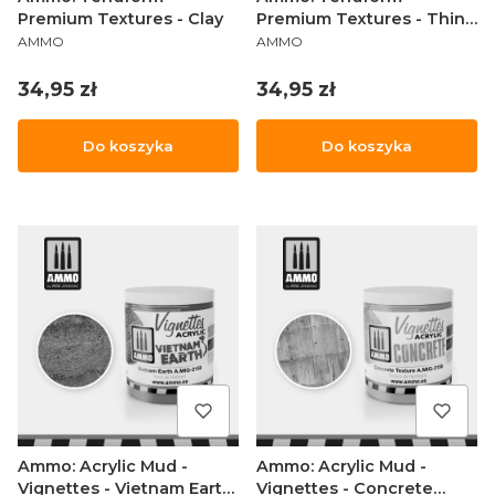
Premium Textures - Clay
Premium Textures - Thin
PRODUCENT
PRODUCENT
Concrete (100 ml)
AMMO
AMMO
Cena
Cena
34,95 zł
34,95 zł
Do koszyka
Do koszyka
Ammo: Acrylic Mud -
Ammo: Acrylic Mud -
Vignettes - Vietnam Earth
Vignettes - Concrete