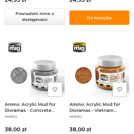
Powiadom mnie o
Do koszyka
dostępności
Ammo: Acrylic Mud for
Ammo: Acrylic Mud for
Dioramas - Concrete
Dioramas - Vietnam
PRODUCENT
PRODUCENT
Texture (250 ml)
Ground (250 ml)
AMMO
AMMO
Cena
Cena
38,00 zł
38,00 zł