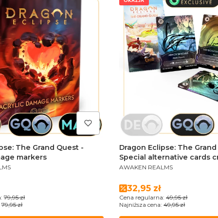
OKAZJA
pse: The Grand Quest -
Dragon Eclipse: The Grand
mage markers
Special alternative cards 
PRODUCENT
Barbara Niewiadomska
LMS
AWAKEN REALMS
romocyjna
Cena promocyjna
32,95 zł
:
79,95 zł
Cena regularna:
49,95 zł
79,95 zł
Najniższa cena:
49,95 zł