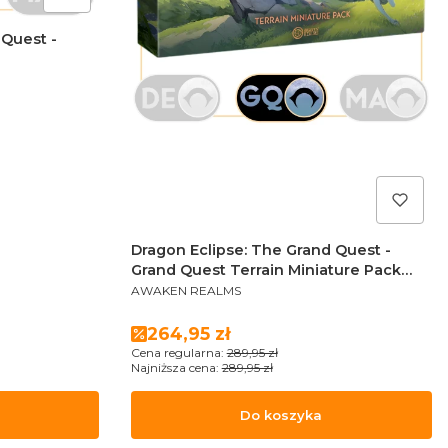
 Quest -
Dragon Eclipse: The Grand Quest -
Grand Quest Terrain Miniature Pack
PRODUCENT
(Sundrop Editon)
AWAKEN REALMS
Cena promocyjna
264,95 zł
Cena regularna:
289,95 zł
Najniższa cena:
289,95 zł
Do koszyka