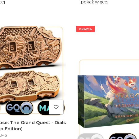
cej
pokaż więcej
OKAZJA
pse: The Grand Quest - Dials
p Edition)
LMS