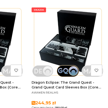
OKAZJA
 Quest -
Dragon Eclipse: The Grand Quest -
 Box (Core
Grand Quest Card Sleeves Box (Core
PRODUCENT
ons)
Box + Stretch Goals)
AWAKEN REALMS
Cena promocyjna
244,95 zł
Cena regularna:
289,95 zł