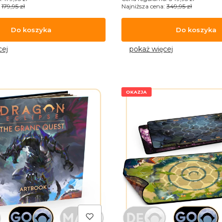
179,95 zł
Najniższa cena:
349,95 zł
Do koszyka
Do koszyka
cej
pokaż więcej
OKAZJA