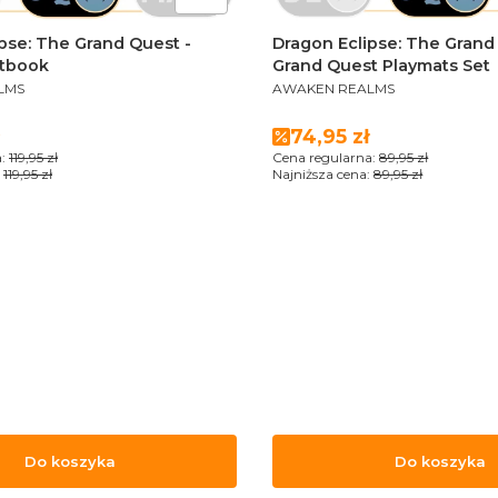
pse: The Grand Quest -
Dragon Eclipse: The Grand
rtbook
Grand Quest Playmats Set
PRODUCENT
LMS
AWAKEN REALMS
romocyjna
Cena promocyjna
74,95 zł
:
119,95 zł
Cena regularna:
89,95 zł
119,95 zł
Najniższa cena:
89,95 zł
Do koszyka
Do koszyka