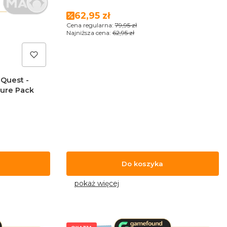
Cena promocyjna
62,95 zł
Cena regularna:
79,95 zł
Najniższa cena:
62,95 zł
 Quest -
ture Pack
Do koszyka
pokaż więcej