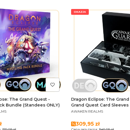
OKAZJA
pse: The Grand Quest -
Dragon Eclipse: The Grand
ack Bundle (Standees ONLY)
Grand Quest Card Sleeves
PRODUCENT
Box + Stretch Goals + Add-
LMS
AWAKEN REALMS
romocyjna
Cena promocyjna
ł
309,95 zł
:
179,95 zł
Cena regularna:
349,95 zł