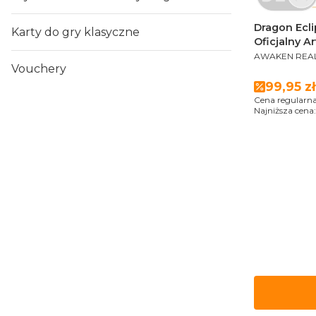
Dragon Ecli
Karty do gry klasyczne
Oficjalny A
PRODUCENT
AWAKEN REA
Vouchery
Cena p
99,95 zł
Cena regularna
Najniższa cena: