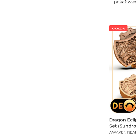
pokaż wię
OKAZJA
Dragon Ecli
Set (Sundro
PRODUCENT
AWAKEN REA