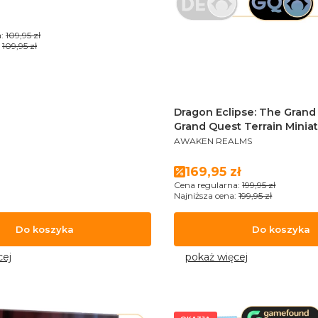
romocyjna
:
109,95 zł
109,95 zł
Dragon Eclipse: The Grand
Grand Quest Terrain Minia
PRODUCENT
AWAKEN REALMS
Cena promocyjna
169,95 zł
Cena regularna:
199,95 zł
Najniższa cena:
199,95 zł
Do koszyka
Do koszyka
cej
pokaż więcej