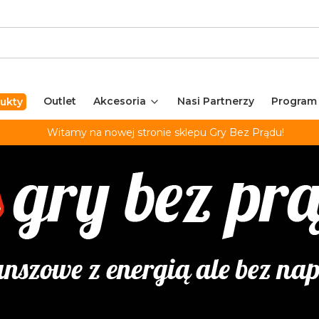
Outlet
Akcesoria
Nasi Partnerzy
Program
ukty
Witamy na nowej stronie sklepu Gry Bez Prądu!