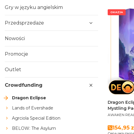
Gry w języku angielskim
OKAZJA
Przedsprzedaże
Nowości
Promocje
Outlet
Crowdfunding
Dragon Eclipse
Dragon Ecli
Lands of Evershade
Mystling P
PRODUCENT
AWAKEN REA
Agrciola Special Edition
Cena p
154,95 z
BELOW: The Asylum
Cena regularna