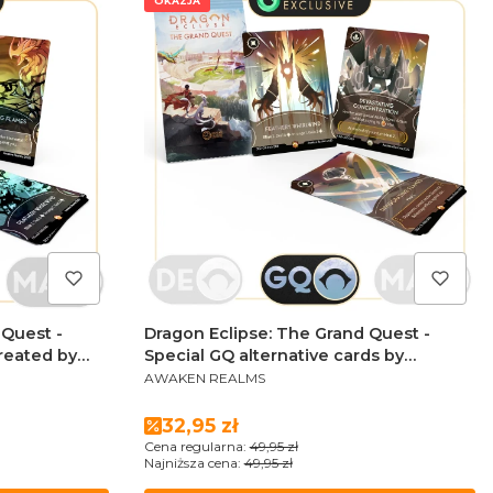
OKAZJA
 Quest -
Dragon Eclipse: The Grand Quest -
created by
Special GQ alternative cards by
PRODUCENT
Karolina Margielewicz
AWAKEN REALMS
Cena promocyjna
32,95 zł
Cena regularna:
49,95 zł
Najniższa cena:
49,95 zł