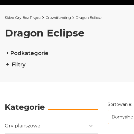
Sklep Gry Bez Prądu
Crowdfunding
Dragon Eclipse
Dragon Eclipse
Podkategorie
Filtry
Koniec filtrów
Lista p
Sortowanie:
Kategorie
Domyślne
Gry planszowe