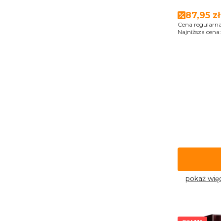
Cena p
87,95 zł
Cena regularna
Najniższa cena:
pokaż wię