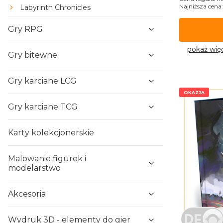
Najniższa cena:
Labyrinth Chronicles
Gry RPG
pokaż wię
Gry bitewne
Gry karciane LCG
OKAZJA
Gry karciane TCG
Karty kolekcjonerskie
Malowanie figurek i
modelarstwo
Akcesoria
Wydruk 3D - elementy do gier