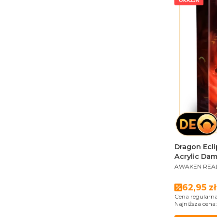
OKAZJA
Dragon Ecli
Acrylic Da
PRODUCENT
AWAKEN REA
Cena p
62,95 zł
Cena regularna
Najniższa cena: