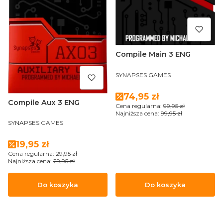
Compile Main 3 ENG
PRODUCENT
SYNAPSES GAMES
Cena promocyjna
74,95 zł
Compile Aux 3 ENG
Cena regularna:
99,95 zł
Najniższa cena:
99,95 zł
PRODUCENT
SYNAPSES GAMES
Cena promocyjna
19,95 zł
Cena regularna:
29,95 zł
Najniższa cena:
29,95 zł
Do koszyka
Do koszyka