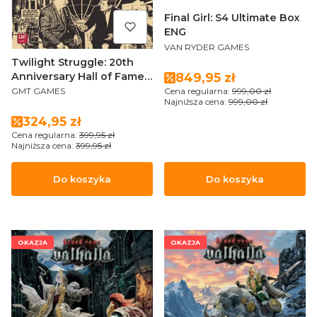
Final Girl: S4 Ultimate Box
ENG
PRODUCENT
VAN RYDER GAMES
Twilight Struggle: 20th
Cena promocyjna
Anniversary Hall of Fame
849,95 zł
PRODUCENT
Edition ENG
Cena regularna:
999,00 zł
GMT GAMES
Najniższa cena:
999,00 zł
Cena promocyjna
324,95 zł
Cena regularna:
399,95 zł
Najniższa cena:
399,95 zł
Do koszyka
Do koszyka
OKAZJA
OKAZJA