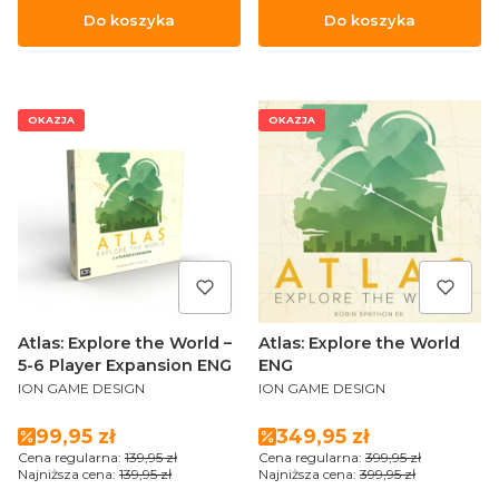
Do koszyka
Do koszyka
OKAZJA
OKAZJA
Atlas: Explore the World –
Atlas: Explore the World
5-6 Player Expansion ENG
ENG
PRODUCENT
PRODUCENT
ION GAME DESIGN
ION GAME DESIGN
Cena promocyjna
Cena promocyjna
99,95 zł
349,95 zł
Cena regularna:
139,95 zł
Cena regularna:
399,95 zł
Najniższa cena:
139,95 zł
Najniższa cena:
399,95 zł