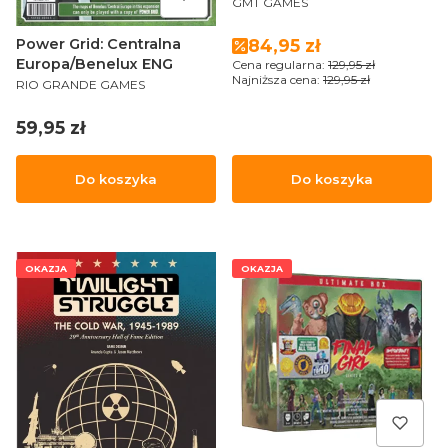
GMT GAMES
Cena promocyjna
Power Grid: Centralna
84,95 zł
Europa/Benelux ENG
Cena regularna:
129,95 zł
Najniższa cena:
129,95 zł
PRODUCENT
RIO GRANDE GAMES
Cena
59,95 zł
Do koszyka
Do koszyka
OKAZJA
OKAZJA