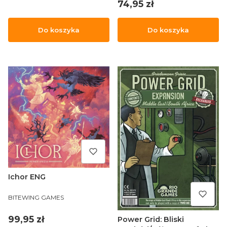
Cena
74,95 zł
Do koszyka
Do koszyka
Ichor ENG
PRODUCENT
BITEWING GAMES
Cena
99,95 zł
Power Grid: Bliski