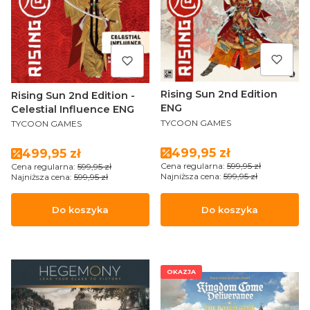
Rising Sun 2nd Edition
Rising Sun 2nd Edition -
ENG
Celestial Influence ENG
PRODUCENT
PRODUCENT
TYCOON GAMES
TYCOON GAMES
Cena promocyjna
499,95 zł
Cena promocyjna
499,95 zł
Cena regularna:
599,95 zł
Cena regularna:
599,95 zł
Najniższa cena:
599,95 zł
Najniższa cena:
599,95 zł
Do koszyka
Do koszyka
OKAZJA