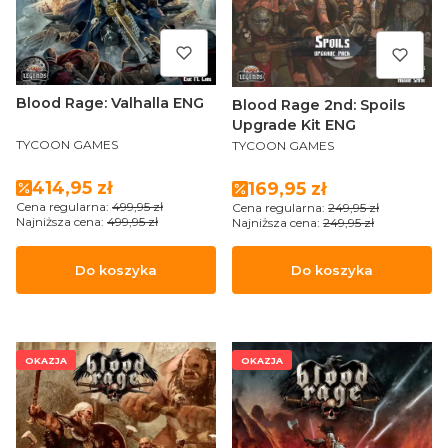
Blood Rage: Valhalla ENG
Blood Rage 2nd: Spoils
Upgrade Kit ENG
PRODUCENT
PRODUCENT
TYCOON GAMES
TYCOON GAMES
Cena promocyjna
414,95 zł
Cena promocyjna
169,95 zł
Cena regularna:
499,95 zł
Cena regularna:
249,95 zł
Najniższa cena:
499,95 zł
Najniższa cena:
249,95 zł
Do koszyka
Do koszyka
OKAZJA
OKAZJA