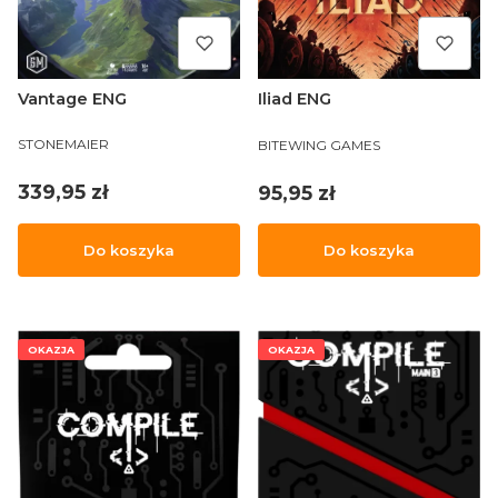
Vantage ENG
Iliad ENG
PRODUCENT
PRODUCENT
STONEMAIER
BITEWING GAMES
Cena
Cena
339,95 zł
95,95 zł
Do koszyka
Do koszyka
OKAZJA
OKAZJA