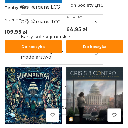
High Society ENG
Gry karciane LCG
Tenby ENG
PRODUCENT
ALLPLAY
PRODUCENT
MIGHTY BOARDS
Gry karciane TCG
Cena
64,95 zł
Cena
109,95 zł
Karty kolekcjonerskie
Do koszyka
Do koszyka
Malowanie figurek i
modelarstwo
Akcesoria
Wydruk 3D - elementy do
gier
Karty do gry klasyczne
Vouchery