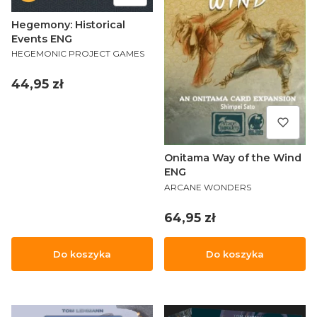
Hegemony: Historical
Events ENG
PRODUCENT
HEGEMONIC PROJECT GAMES
Cena
44,95 zł
Onitama Way of the Wind
ENG
PRODUCENT
ARCANE WONDERS
Cena
64,95 zł
Do koszyka
Do koszyka