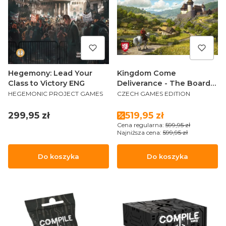
Hegemony: Lead Your
Kingdom Come
Class to Victory ENG
Deliverance - The Board
PRODUCENT
PRODUCENT
Game ENG
HEGEMONIC PROJECT GAMES
CZECH GAMES EDITION
Cena
Cena promocyjna
299,95 zł
519,95 zł
Cena regularna:
599,95 zł
Najniższa cena:
599,95 zł
Do koszyka
Do koszyka