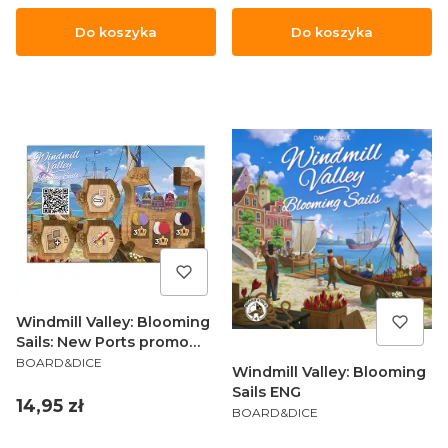
Do koszyka
Do koszyka
Windmill Valley: Blooming
Sails: New Ports promo
PRODUCENT
ENG
BOARD&DICE
Windmill Valley: Blooming
Sails ENG
Cena
14,95 zł
PRODUCENT
BOARD&DICE