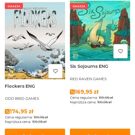
OKAZJA
OKAZJA
Six Sojourns ENG
PRODUCENT
RED RAVEN GAMES
Flockers ENG
Cena promocyjna
169,95 zł
PRODUCENT
Cena regularna:
199,95 zł
ODD BIRD GAMES
Najniższa cena:
199,95 zł
Cena promocyjna
174,95 zł
Cena regularna:
199,95 zł
Najniższa cena:
199,95 zł