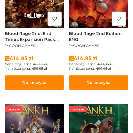
Blood Rage 2nd: End
Blood Rage 2nd Edition
Times Expansion Pack
ENG
PRODUCENT
PRODUCENT
ENG
TYCOON GAMES
TYCOON GAMES
Cena promocyjna
Cena promocyjna
414,95 zł
414,95 zł
Cena regularna:
499,95 zł
Cena regularna:
499,95 zł
Najniższa cena:
499,95 zł
Najniższa cena:
499,95 zł
Do koszyka
Do koszyka
OKAZJA
OKAZJA