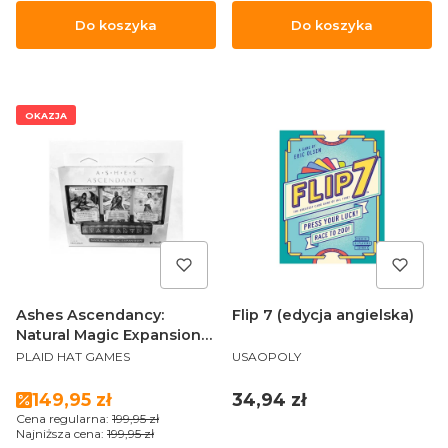
Do koszyka
Do koszyka
OKAZJA
Ashes Ascendancy:
Flip 7 (edycja angielska)
Natural Magic Expansion
PRODUCENT
PRODUCENT
ENG
PLAID HAT GAMES
USAOPOLY
Cena promocyjna
Cena
149,95 zł
34,94 zł
Cena regularna:
199,95 zł
Najniższa cena:
199,95 zł