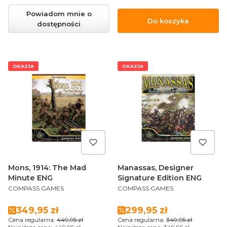
Powiadom mnie o
Do koszyka
dostępności
OKAZJA
OKAZJA
Mons, 1914: The Mad
Manassas, Designer
Minute ENG
Signature Edition ENG
PRODUCENT
PRODUCENT
COMPASS GAMES
COMPASS GAMES
Cena promocyjna
Cena promocyjna
349,95 zł
299,95 zł
Cena regularna:
449,95 zł
Cena regularna:
349,95 zł