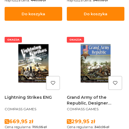
Najniższa cena:
449,95 zł
Najniższa cena:
349,95 zł
Do koszyka
Do koszyka
OKAZJA
OKAZJA
Lightning Strikes ENG
Grand Army of the
Republic, Designer
PRODUCENT
PRODUCENT
Signature Edition ENG
COMPASS GAMES
COMPASS GAMES
Cena promocyjna
Cena promocyjna
669,95 zł
299,95 zł
Cena regularna:
799,95 zł
Cena regularna:
349,95 zł