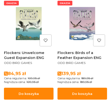
OKAZJA
OKAZJA
Flockers: Unwelcome
Flockers: Birds of a
Guest Expansion ENG
Feather Expansion ENG
PRODUCENT
PRODUCENT
ODD BIRD GAMES
ODD BIRD GAMES
Cena promocyjna
Cena promocyjna
84,95 zł
139,95 zł
Cena regularna:
109,95 zł
Cena regularna:
189,95 zł
Najniższa cena:
109,95 zł
Najniższa cena:
189,95 zł
Do koszyka
Do koszyka