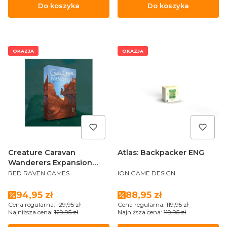
Do koszyka
Do koszyka
OKAZJA
OKAZJA
Creature Caravan
Atlas: Backpacker ENG
Wanderers Expansion
PRODUCENT
PRODUCENT
ENG
RED RAVEN GAMES
ION GAME DESIGN
Cena promocyjna
Cena promocyjna
94,95 zł
88,95 zł
Cena regularna:
129,95 zł
Cena regularna:
119,95 zł
Najniższa cena:
129,95 zł
Najniższa cena:
119,95 zł