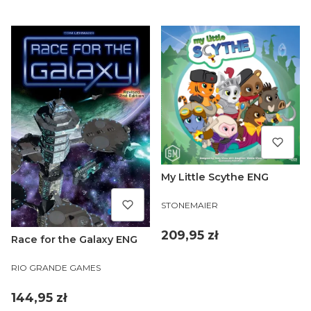
My Little Scythe ENG
PRODUCENT
STONEMAIER
Cena
209,95 zł
Race for the Galaxy ENG
PRODUCENT
RIO GRANDE GAMES
Cena
144,95 zł