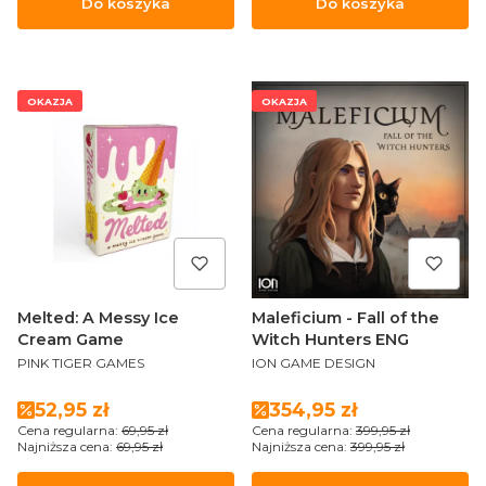
Do koszyka
Do koszyka
OKAZJA
OKAZJA
Melted: A Messy Ice
Maleficium - Fall of the
Cream Game
Witch Hunters ENG
PRODUCENT
PRODUCENT
PINK TIGER GAMES
ION GAME DESIGN
Cena promocyjna
Cena promocyjna
52,95 zł
354,95 zł
Cena regularna:
69,95 zł
Cena regularna:
399,95 zł
Najniższa cena:
69,95 zł
Najniższa cena:
399,95 zł