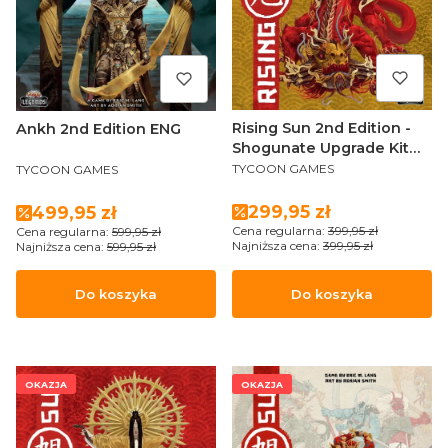
Rising Sun 2nd Edition -
Ankh 2nd Edition ENG
Shogunate Upgrade Kit
PRODUCENT
PRODUCENT
ENG
TYCOON GAMES
TYCOON GAMES
Cena promocyjna
Cena promocyjna
299,95 zł
499,95 zł
Cena regularna:
399,95 zł
Cena regularna:
599,95 zł
Najniższa cena:
399,95 zł
Najniższa cena:
599,95 zł
Do koszyka
Do koszyka
OKAZJA
OKAZJA