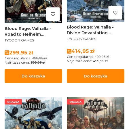
Blood Rage: Valhalla -
Blood Rage: Valhalla -
Divine Devastation
Road to Helheim
PRODUCENT
Upgrade Kit ENG
TYCOON GAMES
PRODUCENT
Expansion Pack ENG
TYCOON GAMES
Cena promocyjna
414,95 zł
Cena promocyjna
299,95 zł
Cena regularna:
499,95 zł
Cena regularna:
399,95 zł
Najniższa cena:
499,95 zł
Najniższa cena:
399,95 zł
Do koszyka
Do koszyka
OKAZJA
OKAZJA