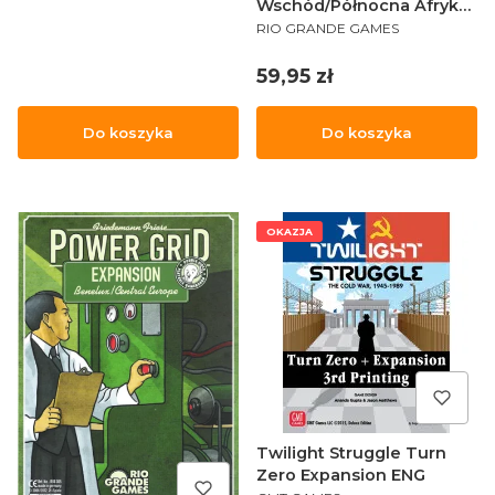
Wschód/Północna Afryka
PRODUCENT
ENG
RIO GRANDE GAMES
Cena
59,95 zł
Do koszyka
Do koszyka
OKAZJA
Twilight Struggle Turn
Zero Expansion ENG
PRODUCENT