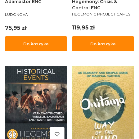
Hegemony: Crisis &
Adamastor ENG
Control ENG
PRODUCENT
PRODUCENT
HEGEMONIC PROJECT GAMES
LUDONOVA
Cena
Cena
119,95 zł
75,95 zł
Do koszyka
Do koszyka