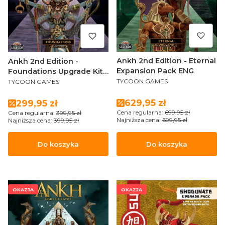
Ankh 2nd Edition - Eternal
Ankh 2nd Edition -
Expansion Pack ENG
Foundations Upgrade Kit
PRODUCENT
PRODUCENT
ENG
TYCOON GAMES
TYCOON GAMES
Cena promocyjna
629,95 zł
Cena promocyjna
299,95 zł
Cena regularna:
699,95 zł
Cena regularna:
399,95 zł
Najniższa cena:
699,95 zł
Najniższa cena:
399,95 zł
Do koszyka
Do koszyka
OKAZJA
OKAZJA