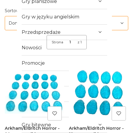
Gry planszowe
Lista produktów
Domyślne
Sortowanie:
Gry w języku angielskim
Domyślne
Przedsprzedaże
Strona
z 1
Nowości
Promocje
Outlet
Crowdfunding
Gry RPG
Gry bitewne
Arkham/Eldritch Horror -
Arkham/Eldritch Horror -