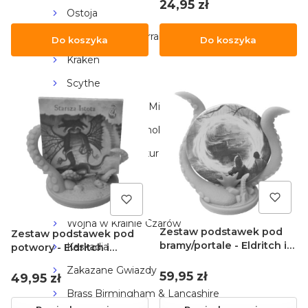
Cena
24,95 zł
Ostoja
Dune: Wojna o Arrakis
Do koszyka
Do koszyka
Kraken
Scythe
Talisman Magia i Miecz
Na skrzydłach smoków
Szarlatani z Pasikurowic
Gra o Tron
Ark Nova
Wojna w Krainie Czarów
Zestaw podstawek pod
Zestaw podstawek pod
bramy/portale - Eldritch i
Kaskadia
potwory - Eldritch i
Arkham Horror
Arkham Horror
Zakazane Gwiazdy
Cena
59,95 zł
Cena
49,95 zł
Brass Birmingham & Lancashire