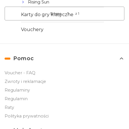
Rising Sun
Strona
z 1
Karty do gry klasyczne
Vouchery
Linki w stopce
Pomoc
Voucher - FAQ
Zwroty i reklamacje
Regulaminy
Regulamin
Raty
Polityka prywatności