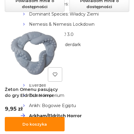
Powiadom mnie o
Powiadom mnie o
Dominant Species: Władcy Oceanu
dostępności
dostępności
Dominant Species: Władcy Ziemi
Nemesis & Nemesis Lockdown
Neuroshima HEX! 3.0
Tyrants of the Underdark
Obsesje
Viticulture
Marvel Zombies
Everdell
Żeton Omenu pasujący
Diuna: Imperium
do gry Eldritch Horror
Ankh: Bogowie Egiptu
Cena
9,95 zł
Arkham/Eldritch Horror
Do koszyka
Barrage