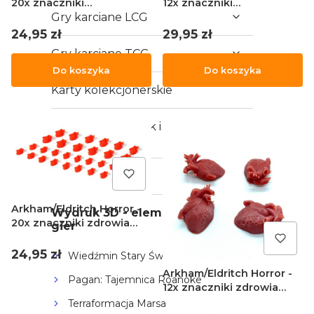
20x znaczniki
12x znaczniki
poczytalności małe
Gry karciane LCG
poczytalności duże
Cena
Cena
24,95 zł
29,95 zł
Gry karciane TCG
Do koszyka
Do koszyka
Karty kolekcjonerskie
Malowanie figurek i
modelarstwo
Akcesoria
Arkham/Eldritch Horror -
Wydruk 3D - elementy do
20x znaczniki zdrowia
gier
małe
Cena
24,95 zł
Wiedźmin Stary Świat
Arkham/Eldritch Horror -
Pagan: Tajemnica Roanoke
12x znaczniki zdrowia
duże
Terraformacja Marsa