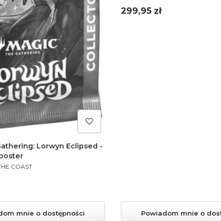
Cena
299,95 zł
athering: Lorwyn Eclipsed -
ooster
THE COAST
dom mnie o dostępności
Powiadom mnie o dos