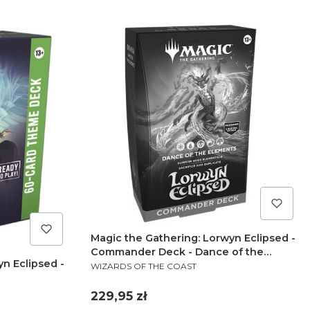
Magic the Gathering: Lorwyn Eclipsed -
Commander Deck - Dance of the
n Eclipsed -
PRODUCENT
Elements (1)
WIZARDS OF THE COAST
Cena
229,95 zł