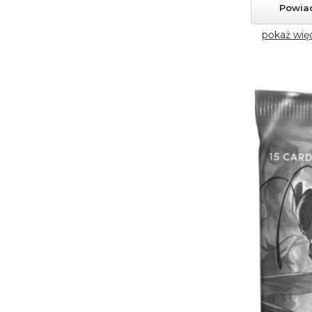
Powia
pokaż wię