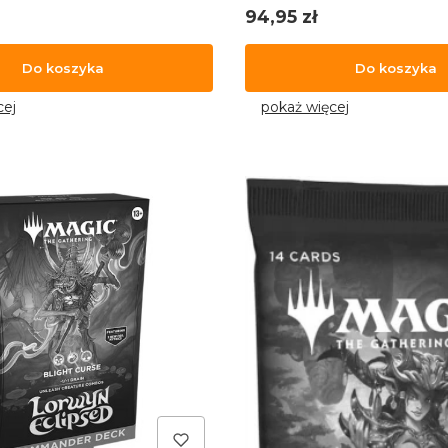
Cena
94,95 zł
Do koszyka
Do koszyka
cej
pokaż więcej