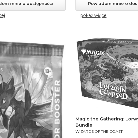
dom mnie o dostępności
Powiadom mnie o dos
cej
pokaż więcej
Magic the Gathering: Lorwy
Bundle
PRODUCENT
WIZARDS OF THE COAST