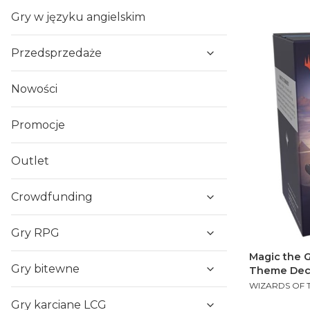
Gry w języku angielskim
Przedsprzedaże
Nowości
Promocje
Outlet
Crowdfunding
Gry RPG
Magic the G
Gry bitewne
Theme Deck 
PRODUCENT
WIZARDS OF 
Gry karciane LCG