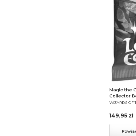
Magic the G
Collector B
PRODUCENT
WIZARDS OF 
Cena
149,95 zł
Powia