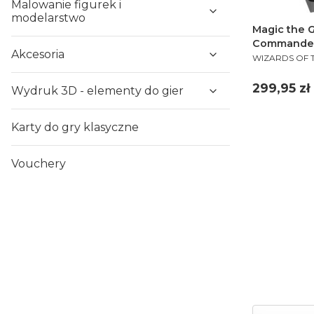
Malowanie figurek i
modelarstwo
Magic the G
Commander 
Akcesoria
PRODUCENT
WIZARDS OF 
Cena
299,95 zł
Wydruk 3D - elementy do gier
Karty do gry klasyczne
Vouchery