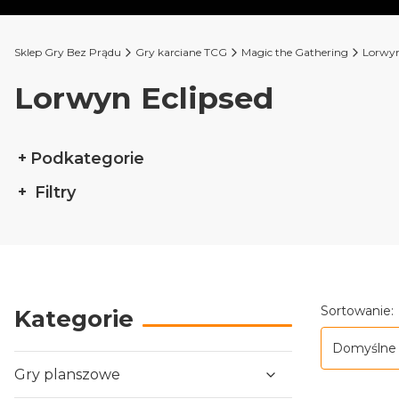
Sklep Gry Bez Prądu
Gry karciane TCG
Magic the Gathering
Lorwyn
Lorwyn Eclipsed
Podkategorie
Filtry
Koniec filtrów
Lista p
Sortowanie:
Kategorie
Domyślne
Gry planszowe