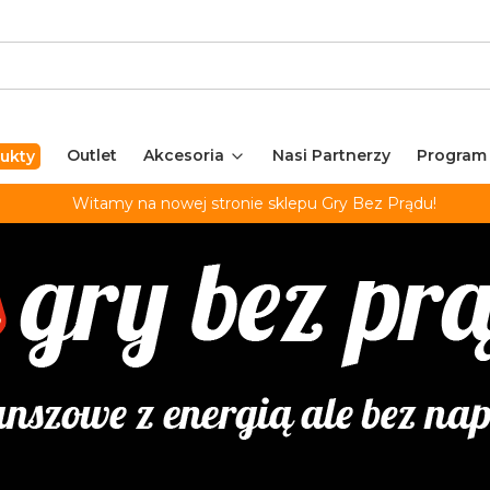
Outlet
Akcesoria
Nasi Partnerzy
Program
ukty
Witamy na nowej stronie sklepu Gry Bez Prądu!