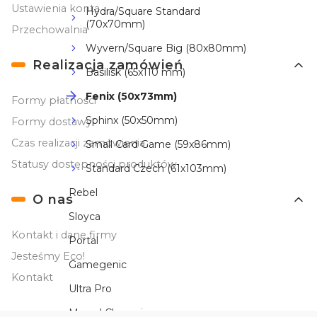
Ustawienia konta
Hydra/Square Standard
(70x70mm)
Przechowalnia
Wyvern/Square Big (80x80mm)
Realizacja zamówień
Basilisk (65x110 mm)
Fenix (50x73mm)
Formy płatności
Sphinx (50x50mm)
Formy dostawy
Czas realizacji zamówienia
Small Card Game (59x86mm)
Statusy dostępności produktów
Standard Czech (61x103mm)
Rebel
O nas
Sloyca
Kontakt i dane firmy
Portal
Jesteśmy Eco!
Gamegenic
Kontakt
Ultra Pro
Marvel Champions