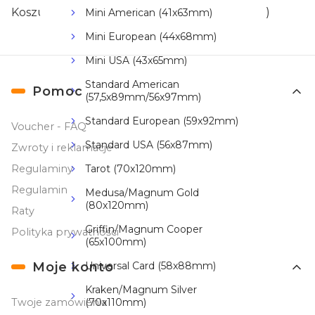
Koszulki na karty o formacie Fenix (50x73mm)
Mini American (41x63mm)
Mini European (44x68mm)
Mini USA (43x65mm)
Linki w stopce
Standard American
Pomoc
(57,5x89mm/56x97mm)
Standard European (59x92mm)
Voucher - FAQ
Standard USA (56x87mm)
Zwroty i reklamacje
Tarot (70x120mm)
Regulaminy
Regulamin
Medusa/Magnum Gold
(80x120mm)
Raty
Griffin/Magnum Cooper
Polityka prywatności
(65x100mm)
Universal Card (58x88mm)
Moje konto
Kraken/Magnum Silver
(70x110mm)
Twoje zamówienia