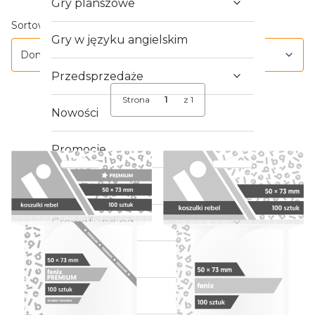
Gry planszowe
Lista produktów
Domyślne
Sortowanie:
Gry w języku angielskim
Domyślne
Przedsprzedaże
Strona
z 1
Nowości
Promocje
Outlet
Crowdfunding
Gry RPG
Gry bitewne