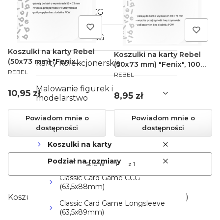
Gry karciane LCG
Gry karciane TCG
Koszulki na karty Rebel
Koszulki na karty Rebel
(50x73 mm) "Fenix
Karty kolekcjonerskie
(50x73 mm) "Fenix", 100
PRODUCENT
Premium", 100 sztuk
REBEL
PRODUCENT
sztuk
REBEL
Malowanie figurek i
Cena
10,95 zł
Cena
8,95 zł
modelarstwo
Powiadom mnie o
Powiadom mnie o
Akcesoria
dostępności
dostępności
Koszulki na karty
Podział na rozmiary
Strona
z 1
Classic Card Game CCG
(63,5x88mm)
Koszulki na karty o formacie Fenix (50x73mm)
Classic Card Game Longsleeve
(63,5x89mm)