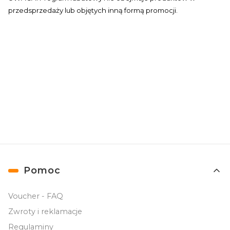
przedsprzedaży lub objętych inną formą promocji.
Linki w stopce
Pomoc
Voucher - FAQ
Zwroty i reklamacje
Regulaminy