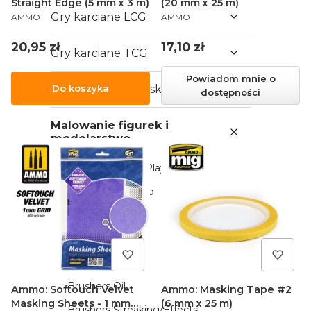
Straight Edge (5 mm x 3 m)
(20 mm x 25 m)
PRODUCENT
PRODUCENT
Gry karciane LCG
AMMO
AMMO
Cena
Cena
20,95 zł
17,10 zł
Gry karciane TCG
Powiadom mnie o
Karty kolekcjonerskie
Do koszyka
dostępności
Malowanie figurek i
modelarstwo
AK Interactive - Playmarkers
Games Workshop
Army Painter
Vallejo
Ammo by Mig
Brushers Oil
Ammo: Softouch Velvet
Ammo: Masking Tape #2
Masking Sheets - 1 mm
(6 mm x 25 m)
Brushers Streaking/Effects