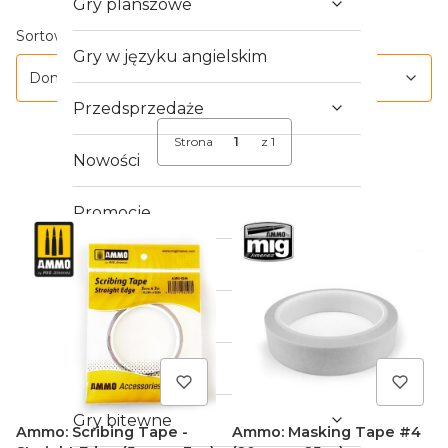
Gry planszowe
Lista produktów
Domyślne
Sortowanie:
Gry w języku angielskim
Domyślne
Przedsprzedaże
Strona
z 1
Nowości
Promocje
Outlet
Crowdfunding
Gry RPG
Gry bitewne
Ammo: Scribing Tape -
Ammo: Masking Tape #4