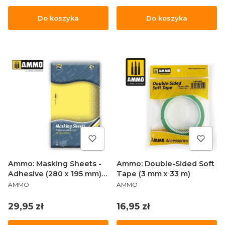
Do koszyka
Do koszyka
Ammo: Masking Sheets -
Ammo: Double-Sided Soft
Adhesive (280 x 195 mm)
Tape (3 mm x 33 m)
PRODUCENT
PRODUCENT
(5)
AMMO
AMMO
Cena
Cena
29,95 zł
16,95 zł