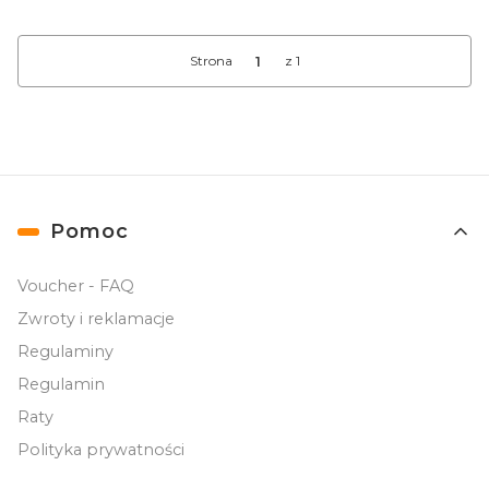
Strona
z 1
Linki w stopce
Pomoc
Voucher - FAQ
Zwroty i reklamacje
Regulaminy
Regulamin
Raty
Polityka prywatności