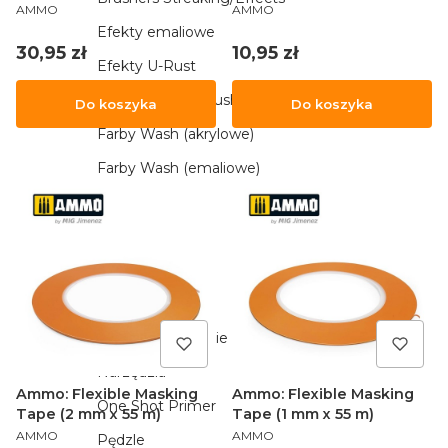
PRODUCENT
PRODUCENT
Grid - Adhesive (290 x 145
AMMO
AMMO
mm) (5)
Efekty emaliowe
Cena
Cena
30,95 zł
10,95 zł
Efekty U-Rust
Farby DIO DryBrush
Do koszyka
Do koszyka
Farby Wash (akrylowe)
Farby Wash (emaliowe)
Gąbki i pilniki
Kleje
Książki i poradniki
Lakiery Lucky
Media Modelarskie
Narzędzia
Ammo: Flexible Masking
Ammo: Flexible Masking
One Shot Primer
Tape (2 mm x 55 m)
Tape (1 mm x 55 m)
PRODUCENT
PRODUCENT
AMMO
AMMO
Pędzle