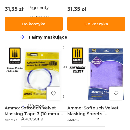
Pigmenty
Cena
Cena
31,35 zł
31,35 zł
Roślinność
Do koszyka
Do koszyka
Spraye Titan
Taśmy maskujące
Tekstury i podłoża
Zestawy
Rebel (pędzle i akcesoria)
Creative Tools
Gamers Grass
Red Grass Games
Wamod
Ammo: Softouch Velvet
Ammo: Softouch Velvet
Masking Tape 3 (10 mm x
Masking Sheets -
Akcesoria
PRODUCENT
PRODUCENT
25 m)
Adhesive (280 x 195 mm)
AMMO
AMMO
(5)