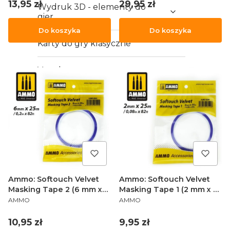
Cena
Cena
13,95 zł
29,95 zł
Wydruk 3D - elementy do
gier
Do koszyka
Do koszyka
Karty do gry klasyczne
Vouchery
Ammo: Softouch Velvet
Ammo: Softouch Velvet
Masking Tape 2 (6 mm x
Masking Tape 1 (2 mm x 25
PRODUCENT
PRODUCENT
25 m)
m)
AMMO
AMMO
Cena
Cena
10,95 zł
9,95 zł