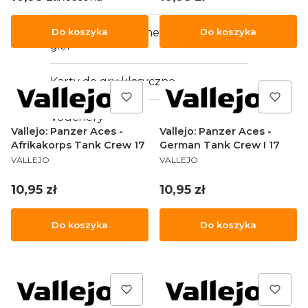
Wydruk 3D - elementy do
Do koszyka
Do koszyka
gier
Karty do gry klasyczne
Vouchery
Vallejo: Panzer Aces -
Vallejo: Panzer Aces -
Afrikakorps Tank Crew 17
German Tank Crew I 17
PRODUCENT
PRODUCENT
VALLEJO
VALLEJO
Cena
Cena
10,95 zł
10,95 zł
Do koszyka
Do koszyka