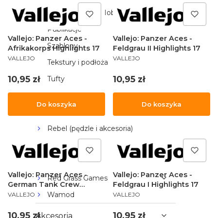
Podkłady spray Hobby Paint
Publikacje
Vallejo: Panzer Aces -
Vallejo: Panzer Aces -
Szablony
Afrikakorps Highlights 17
Feldgrau II Highlights 17
PRODUCENT
PRODUCENT
VALLEJO
VALLEJO
Tekstury i podłoża
Cena
Cena
10,95 zł
10,95 zł
Tufty
Zestawy farb
Do koszyka
Do koszyka
Ammo by Mig
Rebel (pędzle i akcesoria)
Creative Tools
Gamers Grass
Vallejo: Panzer Aces -
Vallejo: Panzer Aces -
Red Grass Games
German Tank Crew
Feldgrau I Highlights 17
PRODUCENT
PRODUCENT
Highlig 17
Wamod
VALLEJO
VALLEJO
Cena
Cena
10,95 zł
10,95 zł
Akcesoria