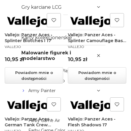
Gry karciane LCG
Gry karciane TCG
Vallejo: Panzer Aces -
Vallejo: Panzer Aces -
Karty kolekcjonerskie
Splinter Blotches I 17
Splinter Camouflage Base
PRODUCENT
PRODUCENT
17
VALLEJO
VALLEJO
Malowanie figurek i
modelarstwo
Cena
Cena
10,95 zł
10,95 zł
AK Interactive - Playmarkers
Powiadom mnie o
Powiadom mnie o
dostępności
dostępności
Games Workshop
Army Painter
Vallejo
Efekty
Vallejo: Panzer Aces -
Vallejo: Panzer Aces -
Farby Game Air
German Tank Crew
Flesh Shadows 17
PRODUCENT
PRODUCENT
Farby Game Color
(White) 17
VALLEJO
VALLEJO