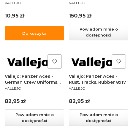
PRODUCENT
PRODUCENT
16x17ml
VALLEJO
VALLEJO
Cena
Cena
10,95 zł
150,95 zł
Powiadom mnie o
Do koszyka
dostępności
Vallejo: Panzer Aces -
Vallejo: Panzer Aces -
German Crew Uniforms
Rust, Tracks, Rubber 8x17
PRODUCENT
PRODUCENT
8x17
VALLEJO
VALLEJO
Cena
Cena
82,95 zł
82,95 zł
Powiadom mnie o
Powiadom mnie o
dostępności
dostępności