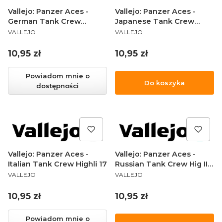
Vallejo: Panzer Aces -
Vallejo: Panzer Aces -
German Tank Crew
Japanese Tank Crew
PRODUCENT
PRODUCENT
(Black) 17
Highl 17
VALLEJO
VALLEJO
Cena
Cena
10,95 zł
10,95 zł
Powiadom mnie o
Do koszyka
dostępności
Vallejo: Panzer Aces -
Vallejo: Panzer Aces -
Italian Tank Crew Highli 17
Russian Tank Crew Hig II
PRODUCENT
PRODUCENT
17
VALLEJO
VALLEJO
Cena
Cena
10,95 zł
10,95 zł
Powiadom mnie o