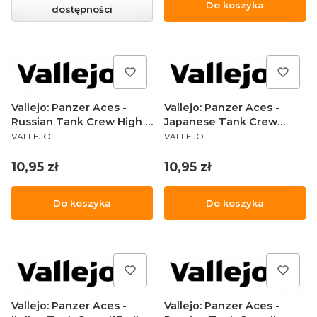
Do koszyka
dostępności
Vallejo: Panzer Aces -
Vallejo: Panzer Aces -
Russian Tank Crew High I
Japanese Tank Crew
PRODUCENT
PRODUCENT
17
(17ml)
VALLEJO
VALLEJO
Cena
Cena
10,95 zł
10,95 zł
Do koszyka
Do koszyka
Vallejo: Panzer Aces -
Vallejo: Panzer Aces -