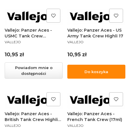
Vallejo: Panzer Aces -
Vallejo: Panzer Aces - US
USMC Tank Crew
Army Tank Crew Highli 17
PRODUCENT
PRODUCENT
Highlight 17
VALLEJO
VALLEJO
Cena
Cena
10,95 zł
10,95 zł
Powiadom mnie o
Do koszyka
dostępności
Vallejo: Panzer Aces -
Vallejo: Panzer Aces -
British Tank Crew Highli
French Tank Crew (17ml)
PRODUCENT
PRODUCENT
17
VALLEJO
VALLEJO