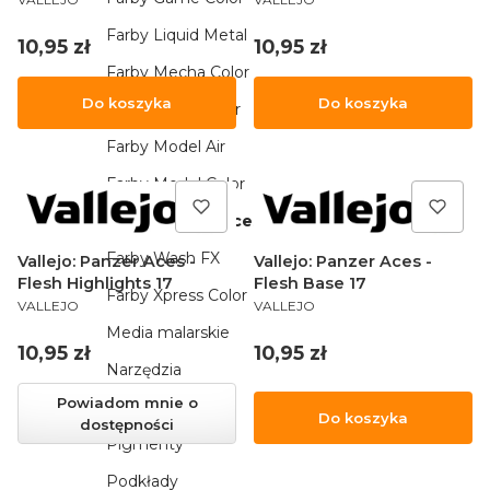
Farby Liquid Metal
Cena
Cena
10,95 zł
10,95 zł
Farby Mecha Color
Do koszyka
Do koszyka
Farby Metal Color
Farby Model Air
Farby Model Color
Farby Panzer Aces
Farby Wash FX
Vallejo: Panzer Aces -
Vallejo: Panzer Aces -
Flesh Highlights 17
Flesh Base 17
Farby Xpress Color
PRODUCENT
PRODUCENT
VALLEJO
VALLEJO
Media malarskie
Cena
Cena
10,95 zł
10,95 zł
Narzędzia
Powiadom mnie o
Pędzle
Do koszyka
dostępności
Pigmenty
Podkłady