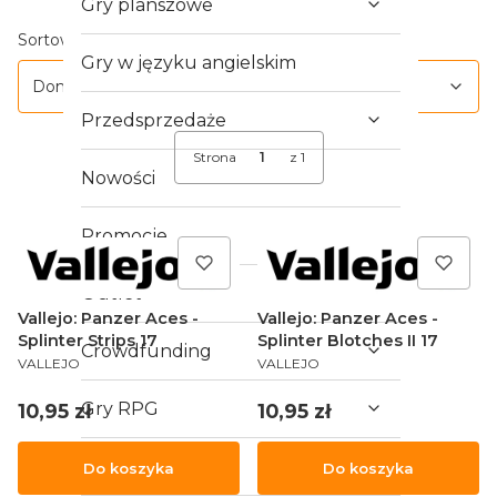
Gry planszowe
Lista produktów
Domyślne
Sortowanie:
Gry w języku angielskim
Domyślne
Przedsprzedaże
Strona
z 1
Nowości
Promocje
Outlet
Vallejo: Panzer Aces -
Vallejo: Panzer Aces -
Splinter Strips 17
Splinter Blotches II 17
Crowdfunding
PRODUCENT
PRODUCENT
VALLEJO
VALLEJO
Gry RPG
Cena
Cena
10,95 zł
10,95 zł
Gry bitewne
Do koszyka
Do koszyka