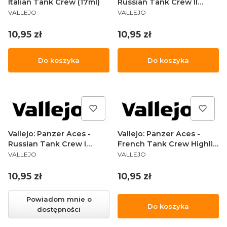
Italian Tank Crew (17ml)
Russian Tank Crew II
PRODUCENT
PRODUCENT
(17ml)
VALLEJO
VALLEJO
Cena
Cena
10,95 zł
10,95 zł
Do koszyka
Do koszyka
Vallejo: Panzer Aces -
Vallejo: Panzer Aces -
Russian Tank Crew I
French Tank Crew Highlig
PRODUCENT
PRODUCENT
(17ml)
17
VALLEJO
VALLEJO
Cena
Cena
10,95 zł
10,95 zł
Powiadom mnie o
Do koszyka
dostępności