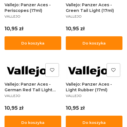
Vallejo: Panzer Aces -
Vallejo: Panzer Aces -
Periscopes (17ml)
Green Tail Light (17ml)
PRODUCENT
PRODUCENT
VALLEJO
VALLEJO
Cena
Cena
10,95 zł
10,95 zł
Do koszyka
Do koszyka
Vallejo: Panzer Aces -
Vallejo: Panzer Aces -
German Red Tail Light
Light Rubber (17ml)
PRODUCENT
PRODUCENT
(17ml
VALLEJO
VALLEJO
Cena
Cena
10,95 zł
10,95 zł
Do koszyka
Do koszyka