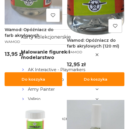
Gry karciane LCG
Gry karciane TCG
Wamod: Opóźniacz do
farb akrylowych
Karty kolekcjonerskie
Wamod: Opóźniacz do
PRODUCENT
WAMOD
farb akrylowych (120 ml)
PRODUCENT
Malowanie figurek i
WAMOD
Cena
13,95 zł
modelarstwo
Cena
12,95 zł
AK Interactive - Playmarkers
Games Workshop
Do koszyka
Do koszyka
Army Painter
Vallejo
Ammo by Mig
Rebel (pędzle i akcesoria)
Creative Tools