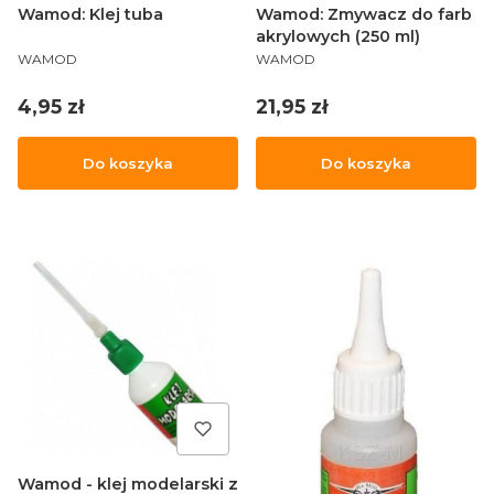
Wamod: Klej tuba
Wamod: Zmywacz do farb
akrylowych (250 ml)
PRODUCENT
PRODUCENT
WAMOD
WAMOD
Cena
Cena
4,95 zł
21,95 zł
Do koszyka
Do koszyka
Wamod - klej modelarski z