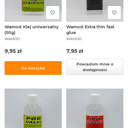
Wamod: Klej uniwersalny
Wamod: Extra thin fast
(50g)
glue
PRODUCENT
PRODUCENT
WAMOD
WAMOD
Cena
Cena
9,95 zł
7,95 zł
Powiadom mnie o
Do koszyka
dostępności