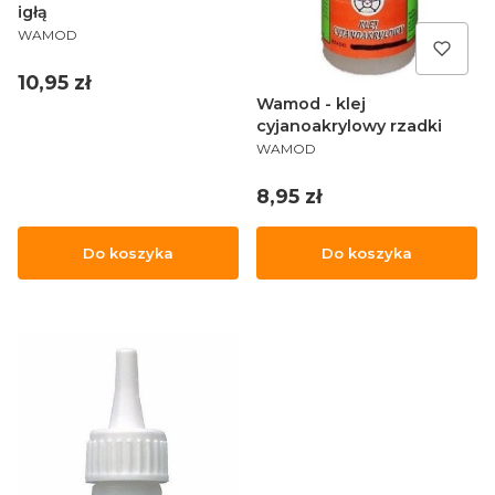
igłą
PRODUCENT
WAMOD
Cena
10,95 zł
Wamod - klej
cyjanoakrylowy rzadki
PRODUCENT
WAMOD
Cena
8,95 zł
Do koszyka
Do koszyka