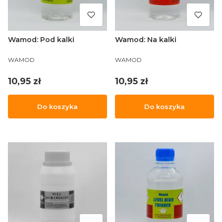
Wamod: Pod kalki
Wamod: Na kalki
PRODUCENT
PRODUCENT
WAMOD
WAMOD
Cena
Cena
10,95 zł
10,95 zł
Do koszyka
Do koszyka