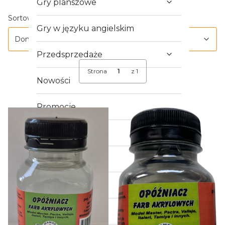
Gry planszowe
Lista produktów
Domyślne
Sortowanie:
Gry w języku angielskim
Domyślne
Przedsprzedaże
Strona
z 1
Nowości
Promocje
Outlet
Crowdfunding
Gry RPG
Gry bitewne