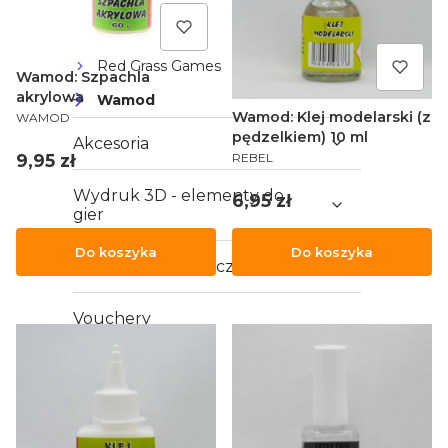
Gamers Grass
Red Grass Games
Wamod: Szpachla
akrylowa
Wamod
PRODUCENT
Wamod: Klej modelarski (z
WAMOD
pędzelkiem) 10 ml
Akcesoria
PRODUCENT
Cena
9,95 zł
REBEL
Wydruk 3D - elementy do
Cena
6,95 zł
gier
Do koszyka
Do koszyka
Karty do gry klasyczne
Vouchery