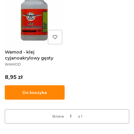
Wamod - klej
cyjanoakrylowy gęsty
PRODUCENT
WAMOD
Cena
8,95 zł
Do koszyka
Strona
z 1