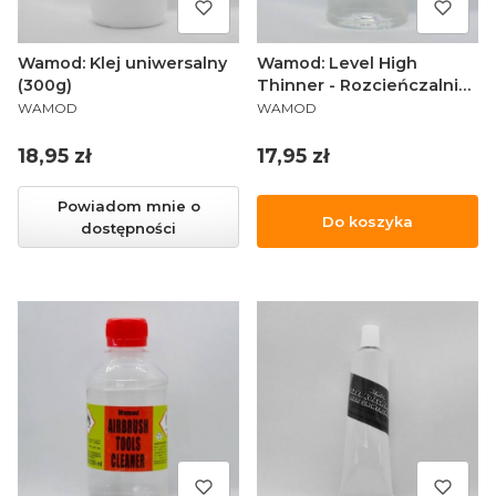
Wamod: Klej uniwersalny
Wamod: Level High
(300g)
Thinner - Rozcieńczalnik
PRODUCENT
PRODUCENT
z opóźniaczem
WAMOD
WAMOD
Cena
Cena
18,95 zł
17,95 zł
Powiadom mnie o
Do koszyka
dostępności