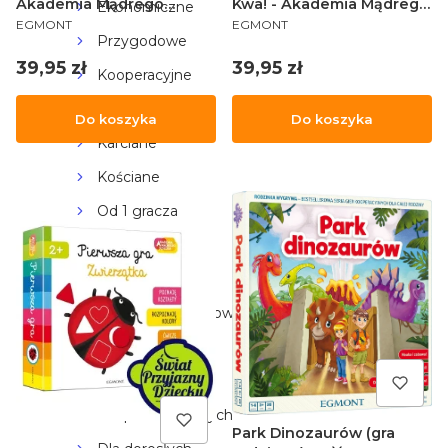
Akademia Mądrego
Kwa! - Akademia Mądrego
Ekonomiczne
PRODUCENT
PRODUCENT
Dziecka
Dziecka
EGMONT
EGMONT
Przygodowe
Cena
Cena
39,95 zł
39,95 zł
Kooperacyjne
Paragrafowe
Do koszyka
Do koszyka
Karciane
Kościane
Od 1 gracza
Dla 2 osób
Logiczne
Niezależne językowo
Fantasy
Sci-Fi
Dla początkujących
Park Dinozaurów (gra