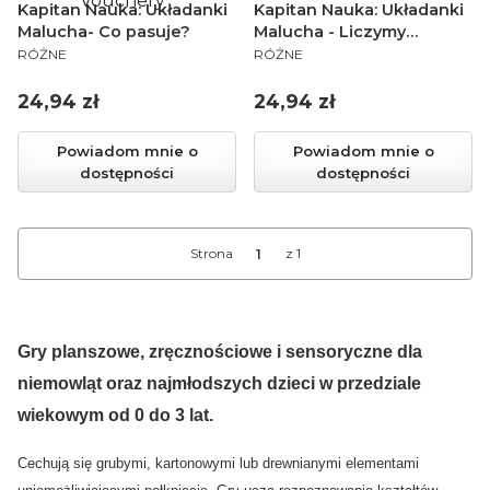
Vouchery
Kapitan Nauka: Układanki
Kapitan Nauka: Układanki
Malucha- Co pasuje?
Malucha - Liczymy
PRODUCENT
PRODUCENT
warzywa i owoce
RÓŻNE
RÓŻNE
Cena
Cena
24,94 zł
24,94 zł
Powiadom mnie o
Powiadom mnie o
dostępności
dostępności
Strona
z 1
Gry planszowe, zręcznościowe i sensoryczne dla
niemowląt oraz najmłodszych dzieci w przedziale
wiekowym od 0 do 3 lat.
Cechują się grubymi, kartonowymi lub drewnianymi elementami