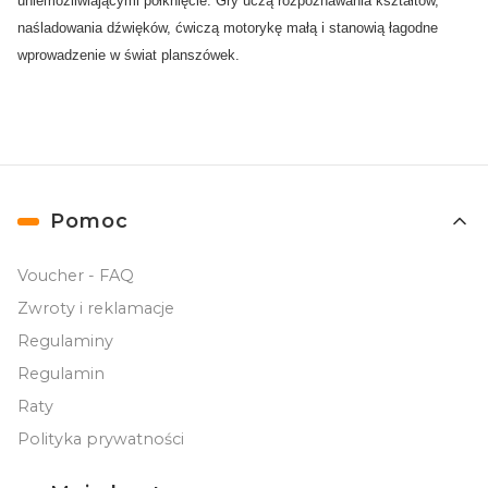
uniemożliwiającymi połknięcie. Gry uczą rozpoznawania kształtów,
naśladowania dźwięków, ćwiczą motorykę małą i stanowią łagodne
wprowadzenie w świat planszówek.
Linki w stopce
Pomoc
Voucher - FAQ
Zwroty i reklamacje
Regulaminy
Regulamin
Raty
Polityka prywatności