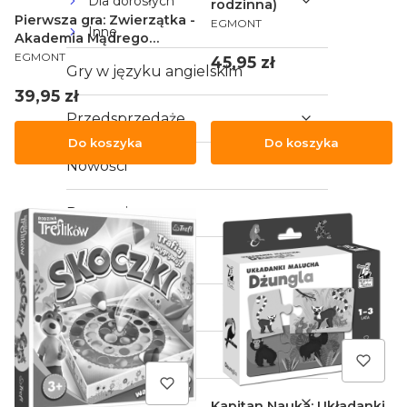
Dla dorosłych
rodzinna)
Pierwsza gra: Zwierzątka -
PRODUCENT
EGMONT
Inne
Akademia Mądrego
PRODUCENT
Dziecka
EGMONT
Cena
45,95 zł
Gry w języku angielskim
Cena
39,95 zł
Przedsprzedaże
Do koszyka
Do koszyka
Nowości
Promocje
Outlet
Crowdfunding
Gry RPG
Gry bitewne
Kapitan Nauka: Układanki