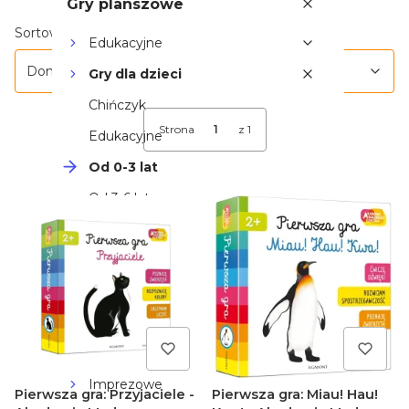
Gry planszowe
Lista produktów
Domyślne
Sortowanie:
Edukacyjne
Domyślne
Gry dla dzieci
Chińczyk
Strona
z 1
Edukacyjne
Od 0-3 lat
Od 3-6 lat
Od 6+ lat
Smart Games
Rodzinne
Strategiczne
Wojenne
Imprezowe
Pierwsza gra: Przyjaciele -
Pierwsza gra: Miau! Hau!