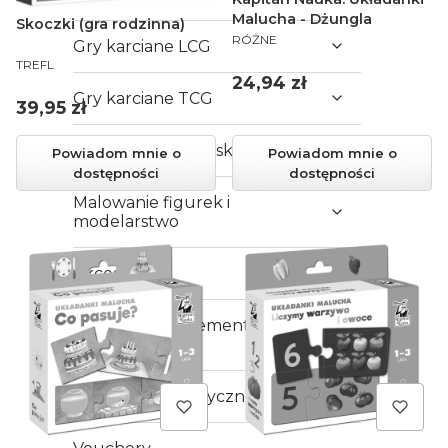
Malucha - Dżungla
Skoczki (gra rodzinna)
PRODUCENT
RÓŻNE
Gry karciane LCG
PRODUCENT
TREFL
Cena
24,94 zł
Gry karciane TCG
Cena
39,95 zł
Karty kolekcjonerskie
Powiadom mnie o
Powiadom mnie o
dostępności
dostępności
Malowanie figurek i
modelarstwo
Akcesoria
Wydruk 3D - elementy do
gier
Karty do gry klasyczne