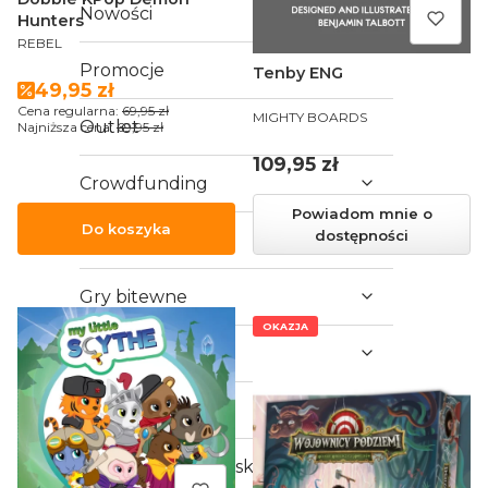
Nowości
Hunters
PRODUCENT
REBEL
Promocje
Tenby ENG
Cena promocyjna
49,95 zł
Cena regularna:
69,95 zł
PRODUCENT
MIGHTY BOARDS
Outlet
Najniższa cena:
69,95 zł
Cena
109,95 zł
Crowdfunding
Powiadom mnie o
Do koszyka
dostępności
Gry RPG
Gry bitewne
OKAZJA
Gry karciane LCG
Gry karciane TCG
Karty kolekcjonerskie