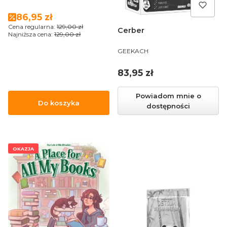
Cena promocyjna
86,95 zł
Cena regularna:
129,00 zł
Cerber
Najniższa cena:
129,00 zł
PRODUCENT
GEEKACH
Cena
83,95 zł
Powiadom mnie o
Do koszyka
dostępności
OKAZJA