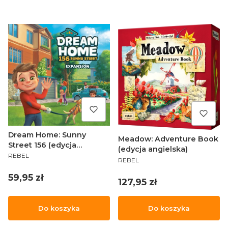
Dream Home: Sunny
Meadow: Adventure Book
Street 156 (edycja
(edycja angielska)
PRODUCENT
angielska)
REBEL
PRODUCENT
REBEL
Cena
59,95 zł
Cena
127,95 zł
Do koszyka
Do koszyka