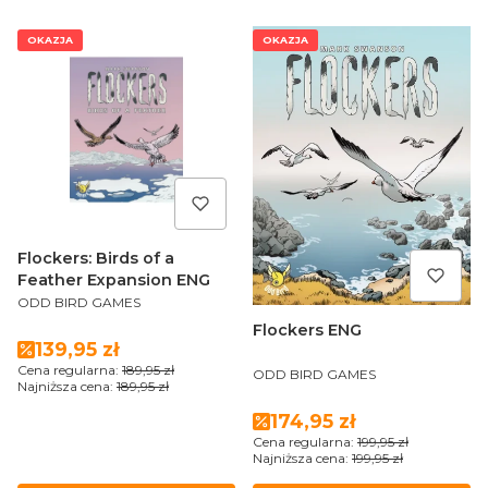
OKAZJA
OKAZJA
Flockers: Birds of a
Feather Expansion ENG
PRODUCENT
ODD BIRD GAMES
Flockers ENG
Cena promocyjna
139,95 zł
PRODUCENT
Cena regularna:
189,95 zł
ODD BIRD GAMES
Najniższa cena:
189,95 zł
Cena promocyjna
174,95 zł
Cena regularna:
199,95 zł
Najniższa cena:
199,95 zł