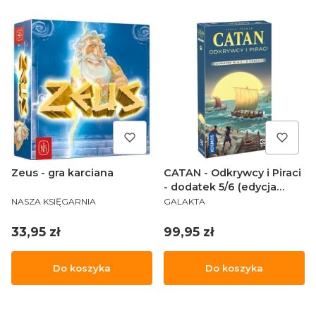
Zeus - gra karciana
CATAN - Odkrywcy i Piraci
- dodatek 5/6 (edycja
PRODUCENT
PRODUCENT
2025)
NASZA KSIĘGARNIA
GALAKTA
Cena
Cena
33,95 zł
99,95 zł
Do koszyka
Do koszyka