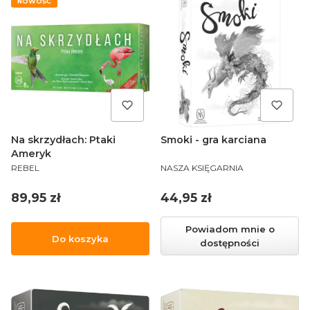
NOWOŚĆ
Na skrzydłach: Ptaki
Smoki - gra karciana
Ameryk
PRODUCENT
PRODUCENT
REBEL
NASZA KSIĘGARNIA
Cena
Cena
89,95 zł
44,95 zł
Powiadom mnie o
Do koszyka
dostępności