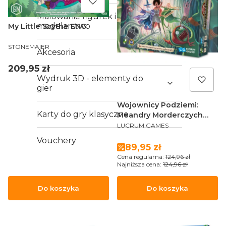
Malowanie figurek i
modelarstwo
My Little Scythe ENG
PRODUCENT
STONEMAIER
Akcesoria
Cena
209,95 zł
Wydruk 3D - elementy do
gier
Wojownicy Podziemi:
Karty do gry klasyczne
Meandry Morderczych
PRODUCENT
Monsunów OUTLET
LUCRUM GAMES
Vouchery
Cena promocyjna
89,95 zł
Cena regularna:
124,96 zł
Najniższa cena:
124,96 zł
Do koszyka
Do koszyka