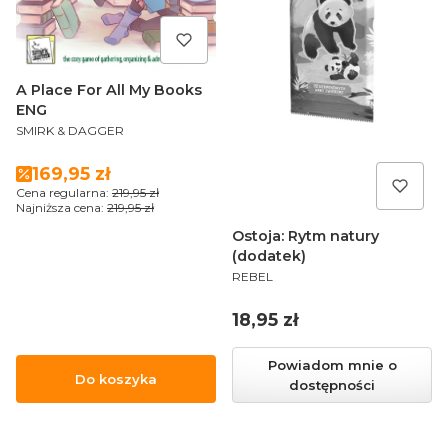
A Place For All My Books
ENG
PRODUCENT
SMIRK & DAGGER
Cena promocyjna
169,95 zł
Cena regularna:
219,95 zł
Najniższa cena:
219,95 zł
Ostoja: Rytm natury
(dodatek)
PRODUCENT
REBEL
Cena
18,95 zł
Powiadom mnie o
Do koszyka
dostępności