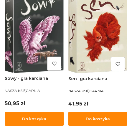
Sowy - gra karciana
Sen -gra karciana
PRODUCENT
PRODUCENT
NASZA KSIĘGARNIA
NASZA KSIĘGARNIA
Cena
Cena
50,95 zł
41,95 zł
Do koszyka
Do koszyka