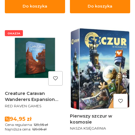
Do koszyka
Do koszyka
OKAZJA
Creature Caravan
Wanderers Expansion
PRODUCENT
ENG
RED RAVEN GAMES
Pierwszy szczur w
Cena promocyjna
94,95 zł
kosmosie
Cena regularna:
129,95 zł
PRODUCENT
NASZA KSIĘGARNIA
Najniższa cena:
129,95 zł