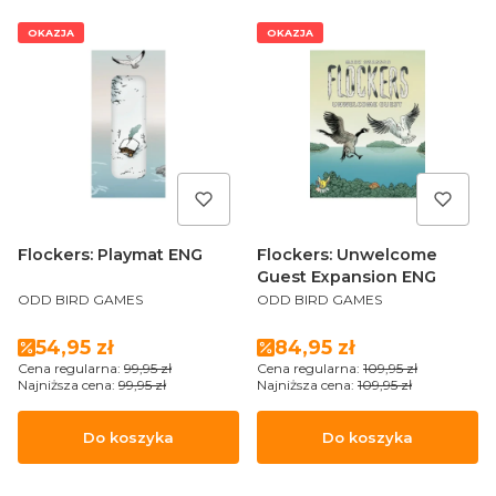
OKAZJA
OKAZJA
Flockers: Playmat ENG
Flockers: Unwelcome
Guest Expansion ENG
PRODUCENT
PRODUCENT
ODD BIRD GAMES
ODD BIRD GAMES
Cena promocyjna
Cena promocyjna
54,95 zł
84,95 zł
Cena regularna:
99,95 zł
Cena regularna:
109,95 zł
Najniższa cena:
99,95 zł
Najniższa cena:
109,95 zł
Do koszyka
Do koszyka