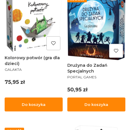
Kolorowy potwór (gra dla
dzieci)
Drużyna do Zadań
PRODUCENT
GALAKTA
Specjalnych
PRODUCENT
PORTAL GAMES
Cena
75,95 zł
Cena
50,95 zł
Do koszyka
Do koszyka