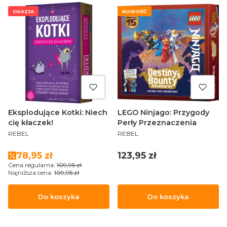
OKAZJA
NOWOŚĆ
Eksplodujące Kotki: Niech
LEGO Ninjago: Przygody
cię kłaczek!
Perły Przeznaczenia
PRODUCENT
PRODUCENT
REBEL
REBEL
Cena promocyjna
Cena
78,95 zł
123,95 zł
Cena regularna:
109,95 zł
Najniższa cena:
109,95 zł
Do koszyka
Do koszyka