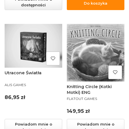
Do koszyka
dostępności
Utracone Światła
PRODUCENT
ALIS GAMES
Knitting Circle (Kotki
Motki) ENG
Cena
86,95 zł
PRODUCENT
FLATOUT GAMES
Cena
149,95 zł
Powiadom mnie o
Powiadom mnie o