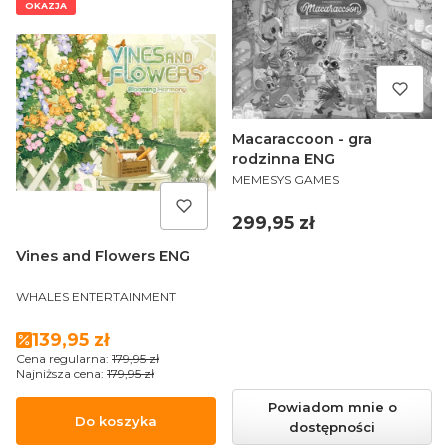
OKAZJA
Macaraccoon - gra
rodzinna ENG
PRODUCENT
MEMESYS GAMES
Cena
299,95 zł
Vines and Flowers ENG
PRODUCENT
WHALES ENTERTAINMENT
Cena promocyjna
139,95 zł
Cena regularna:
179,95 zł
Najniższa cena:
179,95 zł
Powiadom mnie o
Do koszyka
dostępności