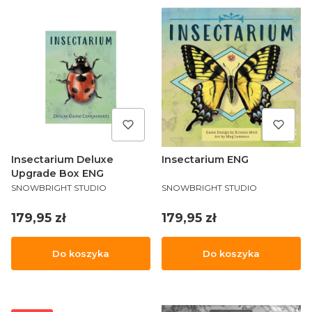
Insectarium Deluxe
Insectarium ENG
Upgrade Box ENG
PRODUCENT
PRODUCENT
SNOWBRIGHT STUDIO
SNOWBRIGHT STUDIO
Cena
Cena
179,95 zł
179,95 zł
Do koszyka
Do koszyka