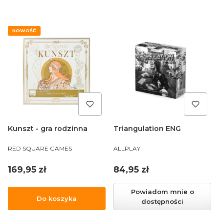
NOWOŚĆ
Kunszt - gra rodzinna
Triangulation ENG
PRODUCENT
PRODUCENT
RED SQUARE GAMES
ALLPLAY
Cena
Cena
169,95 zł
84,95 zł
Powiadom mnie o
Do koszyka
dostępności