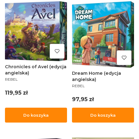
Chronicles of Avel (edycja
angielska)
Dream Home (edycja
PRODUCENT
angielska)
REBEL
PRODUCENT
REBEL
Cena
119,95 zł
Cena
97,95 zł
Do koszyka
Do koszyka