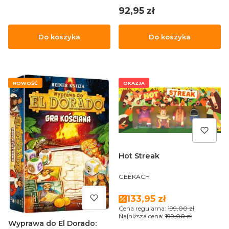
Cena
92,95 zł
Do koszyka
Do koszyka
NOWOŚĆ
OKAZJA
Hot Streak
PRODUCENT
GEEKACH
Cena promocyjna
133,95 zł
Cena regularna:
199,00 zł
Najniższa cena:
199,00 zł
Wyprawa do El Dorado: