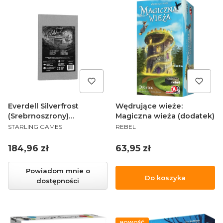
Everdell Silverfrost
Wędrujące wieże:
(Srebrnoszrony)
Magiczna wieża (dodatek)
PRODUCENT
PRODUCENT
Essentials Edition
STARLING GAMES
REBEL
Upgrade Pack EN
Cena
Cena
184,96 zł
63,95 zł
Powiadom mnie o
Do koszyka
dostępności
NOWOŚĆ