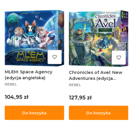
MLEM: Space Agency
Chronicles of Avel: New
(edycja angielska)
Adventures (edycja
PRODUCENT
PRODUCENT
angielska)
REBEL
REBEL
Cena
104,95 zł
Cena
127,95 zł
Do koszyka
Do koszyka