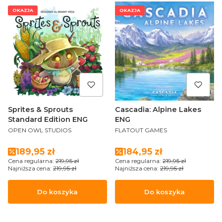
OKAZJA
OKAZJA
Sprites & Sprouts
Cascadia: Alpine Lakes
Standard Edition ENG
ENG
PRODUCENT
PRODUCENT
OPEN OWL STUDIOS
FLATOUT GAMES
Cena promocyjna
Cena promocyjna
189,95 zł
184,95 zł
Cena regularna:
219,95 zł
Cena regularna:
219,95 zł
Najniższa cena:
219,95 zł
Najniższa cena:
219,95 zł
Do koszyka
Do koszyka