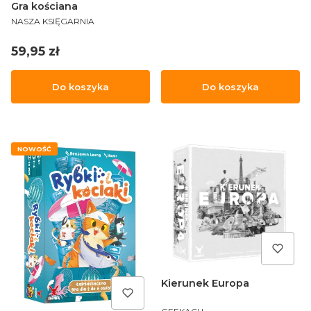
Gra kościana
PRODUCENT
NASZA KSIĘGARNIA
Cena
59,95 zł
Do koszyka
Do koszyka
NOWOŚĆ
Kierunek Europa
PRODUCENT