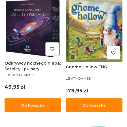
Odkrywcy nocnego nieba:
Gnome Hollow ENG
Satelity i pulsary
PRODUCENT
LUCRUM GAMES
PRODUCENT
LEVITY GAMES (II)
Cena
49,95 zł
Cena
179,95 zł
Do koszyka
Do koszyka