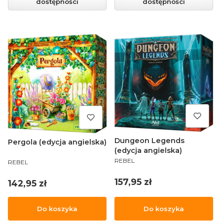
dostępności
dostępności
Dungeon Legends
Pergola (edycja angielska)
(edycja angielska)
PRODUCENT
PRODUCENT
REBEL
REBEL
Cena
157,95 zł
Cena
142,95 zł
Do koszyka
Do koszyka