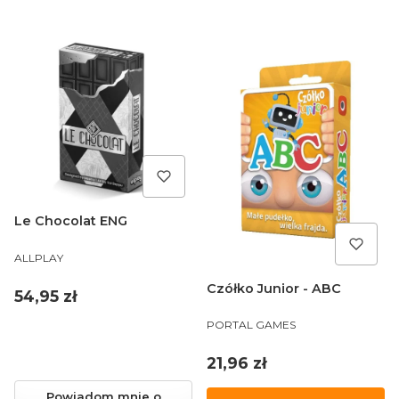
Le Chocolat ENG
PRODUCENT
ALLPLAY
Czółko Junior - ABC
Cena
54,95 zł
PRODUCENT
PORTAL GAMES
Cena
21,96 zł
Powiadom mnie o