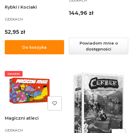
GEEKACH
Rybki i Kociaki
Cena
144,96 zł
PRODUCENT
GEEKACH
Cena
52,95 zł
Powiadom mnie o
Do koszyka
dostępności
OKAZJA
Magiczni atleci
PRODUCENT
GEEKACH