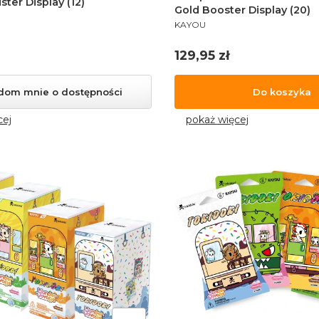
ster Display (12)
Gold Booster Display (20)
PRODUCENT
KAYOU
Cena
129,95 zł
dom mnie o dostępności
Do koszyka
cej
pokaż więcej