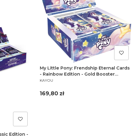
My Little Pony: Frendship Eternal Cards
- Rainbow Edition - Gold Booster
PRODUCENT
Display (20)
KAYOU
Cena
169,80 zł
ic Edition -