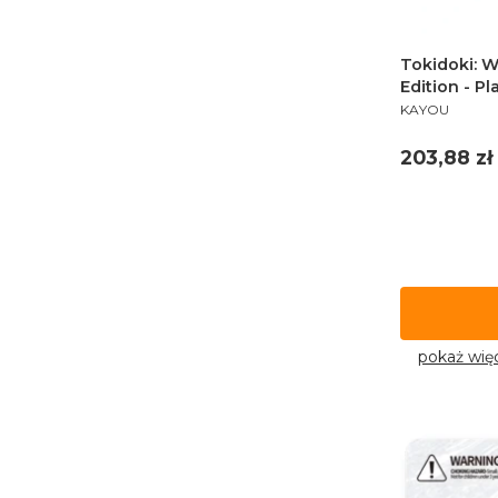
Tokidoki: 
Edition - Pl
PRODUCENT
KAYOU
Cena
203,88 zł
pokaż wię