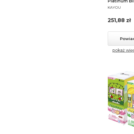
Platinum Bli
PRODUCENT
KAYOU
Cena
251,88 zł
Powia
pokaż wię