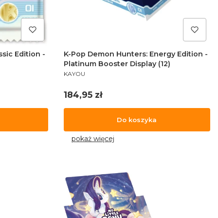
ic Edition -
K-Pop Demon Hunters: Energy Edition -
Platinum Booster Display (12)
PRODUCENT
KAYOU
Cena
184,95 zł
Do koszyka
pokaż więcej