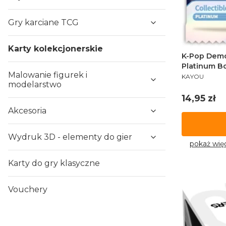
Gry karciane TCG
Karty kolekcjonerskie
K-Pop Demon
Platinum Bo
Malowanie figurek i
PRODUCENT
KAYOU
modelarstwo
Cena
14,95 zł
Akcesoria
Wydruk 3D - elementy do gier
pokaż wię
Karty do gry klasyczne
Vouchery