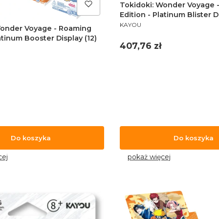
Tokidoki: Wonder Voyage 
Edition - Platinum Blister D
PRODUCENT
KAYOU
Wonder Voyage - Roaming
atinum Booster Display (12)
Cena
407,76 zł
Do koszyka
Do koszyka
cej
pokaż więcej