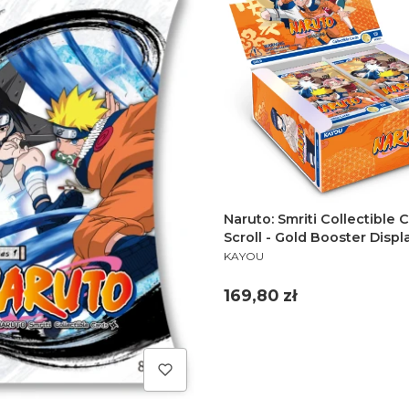
Naruto: Smriti Collectible 
Scroll - Gold Booster Displ
PRODUCENT
KAYOU
Cena
169,80 zł