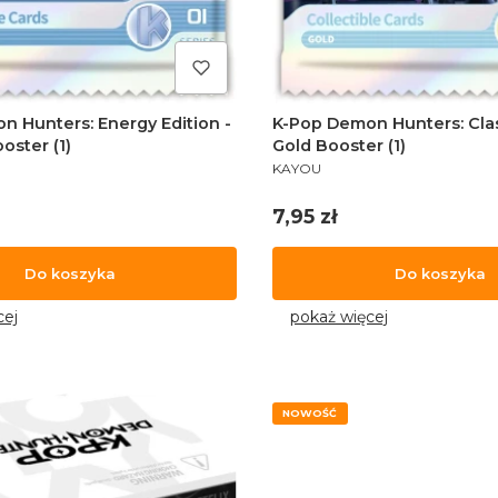
 Hunters: Energy Edition -
K-Pop Demon Hunters: Class
oster (1)
Gold Booster (1)
PRODUCENT
KAYOU
Cena
7,95 zł
Do koszyka
Do koszyka
cej
pokaż więcej
NOWOŚĆ