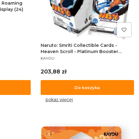
- Roaming
isplay (24)
Naruto: Smriti Collectible Cards -
Heaven Scroll - Platinum Booster
PRODUCENT
Display (12)
KAYOU
Cena
203,88 zł
Do koszyka
pokaż więcej