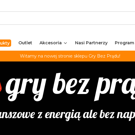
Outlet
Akcesoria
Nasi Partnerzy
Program
ukty
Witamy na nowej stronie sklepu Gry Bez Prądu!