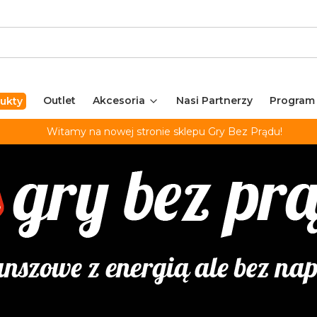
Outlet
Akcesoria
Nasi Partnerzy
Program
ukty
Witamy na nowej stronie sklepu Gry Bez Prądu!