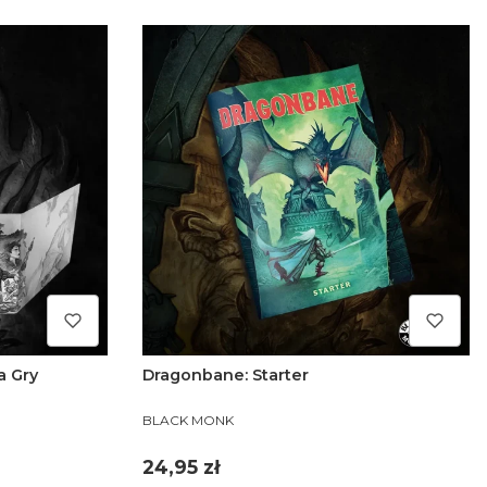
a Gry
Dragonbane: Starter
PRODUCENT
BLACK MONK
Cena
24,95 zł