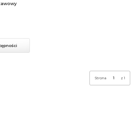
stawowy
tępności
Strona
z 1