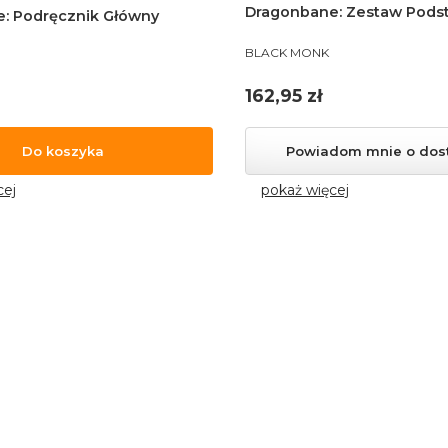
Dragonbane: Zestaw Pod
: Podręcznik Główny
PRODUCENT
BLACK MONK
Cena
162,95 zł
Do koszyka
Powiadom mnie o dos
cej
pokaż więcej