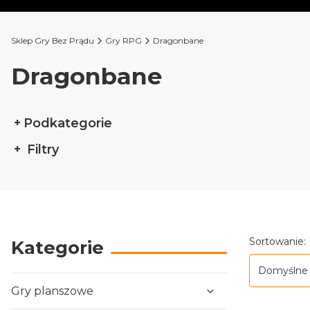
Sklep Gry Bez Prądu
Gry RPG
Dragonbane
Dragonbane
Podkategorie
Filtry
Koniec filtrów
Lista p
Sortowanie:
Kategorie
Domyślne
Gry planszowe