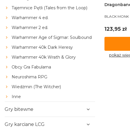
Dragonbane
Tajemnice Pętli (Tales from the Loop)
PRODUCENT
BLACK MONK
Warhammer 4 ed.
Warhammer 2 ed.
Cena
123,95 zł
Warhammer Age of Sigmar: Soulbound
Warhammer 40k Dark Heresy
pokaż wię
Warhammer 40k Wrath & Glory
Obcy Gra Fabularna
Neuroshima RPG
Wiedźmin (The Witcher)
Inne
Gry bitewne
Gry karciane LCG