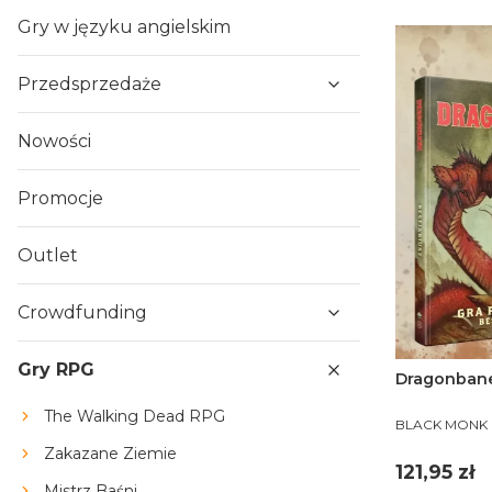
Gry w języku angielskim
Przedsprzedaże
Nowości
Promocje
Outlet
Crowdfunding
Gry RPG
Dragonbane
The Walking Dead RPG
PRODUCENT
BLACK MONK
Zakazane Ziemie
Cena
121,95 zł
Mistrz Baśni