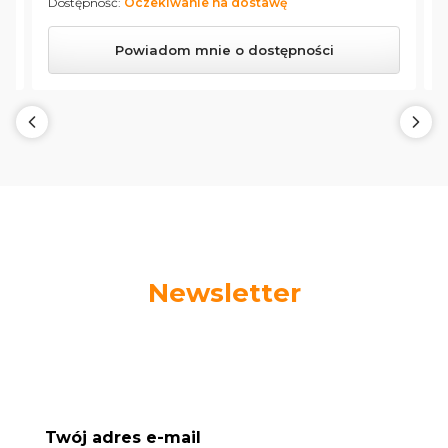
Dostępność:
Oczekiwanie na dostawę
D
Powiadom mnie o dostępności
Newsletter
Podaj swój adres e-mail, jeżeli chcesz otrzymywać
informacje o nowościach i promocjach.