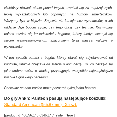
Niektórzy stawiali siebie ponad innych, uważali się za mądrzejszych,
lepiej wykształconych lub odpornych na humory śmiertelników.
Wszyscy byli w błędzie. Bogowie nie istnieją bez wyznawców, a ich
oddanie daje bogom życie, czy tego chcą, czy też nie. Kosmiczny
balans zwrócił się ku ludzkości i bogowie, którzy kiedyś cieszyli się
swoim niekwestionowanym szacunkiem teraz muszą walczyć o
wyznawców.
W ten sposób ostatni z bogów, którzy starali się zdystansować od
konfliktu, finalnie dołączyli do starcia o dominację. To, co zaczęło się
jako drobna walka o władzę przyciągnęło wszystkie najpotężniejsze
bóstwa Egipskiego panteonu.
Ponieważ na sam koniec może pozostać tylko jedno bóstwo.
Do gry Ankh: Panteon pasują następujące koszulki:
Standard American (56x87mm) - 35 szt.
[product id="66,56,146,6346,145" slider="true"]