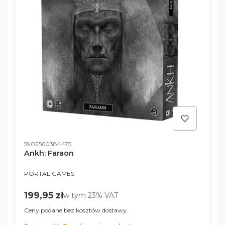
K
Kod produktu
5
5902560384475
A
Ankh: Faraon
P
PRODUCENT
PORTAL GAMES
Cena brutto
1
199,95 zł
w tym %s VAT
w tym
23%
VAT
C
Ceny podane bez kosztów dostawy.