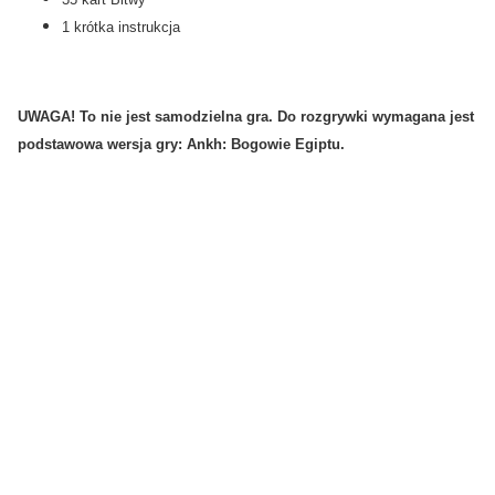
1 krótka instrukcja
UWAGA! To nie jest samodzielna gra. Do rozgrywki wymagana jest
podstawowa wersja gry: Ankh: Bogowie Egiptu.
Gry planszowe:
Nazwa gry:
Eric M. Lang
Wydawca:
Portal Games
Sugerowany wiek graczy:
14+
Liczba graczy:
2 - 5
Szacowany czas gry:
90 minut