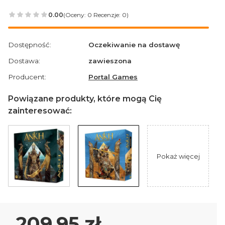
0.00
(Oceny: 0 Recenzje: 0)
Przejdź do sekcji Opinie
Dostępność:
Oczekiwanie na dostawę
Dostawa:
zawieszona
Producent:
Portal Games
Powiązane produkty, które mogą Cię
zainteresować:
Pokaż więcej
Cena
209,95 zł