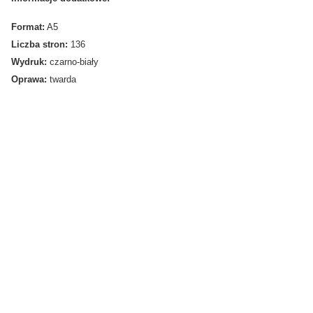
Format:
A5
Liczba stron:
136
Wydruk:
czarno-biały
Oprawa:
twarda
Do gry planszowej pasują następujące
koszulki:
0.00
Liczba ocen: 0
Oceń i opisz