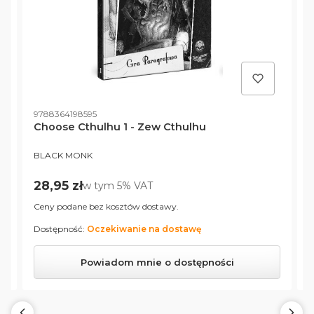
Kod produktu
K
9788364198595
9
Choose Cthulhu 1 - Zew Cthulhu
PRODUCENT
P
BLACK MONK
Cena brutto
28,95 zł
w tym %s VAT
w tym
5%
VAT
Ceny podane bez kosztów dostawy.
C
Dostępność:
Oczekiwanie na dostawę
D
Powiadom mnie o dostępności