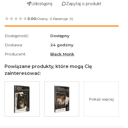
Udostępnij
Zapytaj o produkt
0.00
(Oceny: 0 Recenzje: 0)
Przejdź do sekcji Opinie
Dostępność:
Dostępny
Dostawa:
24 godziny
Producent:
Black Monk
Powiązane produkty, które mogą Cię
zainteresować:
Pokaż więcej