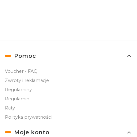
Newslettera). Przetwarzanie danych odbywa się zgodnie z
Polityką
prywatności
.
Linki w stopce
Pomoc
Voucher - FAQ
Zwroty i reklamacje
Regulaminy
Regulamin
Raty
Polityka prywatności
Moje konto