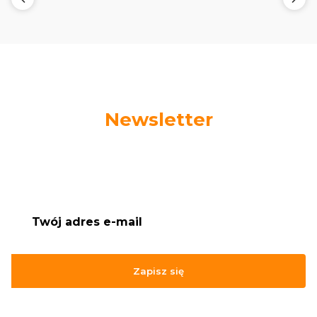
Newsletter
Podaj swój adres e-mail, jeżeli chcesz otrzymywać
informacje o nowościach i promocjach.
Zapisz się
Zapisując się, akceptujesz nasz
Regulamin
(w zakresie dotyczącym