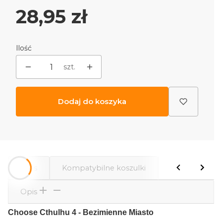
Cena
28,95 zł
Ilość
szt.
Dodaj do koszyka
Opis
Kompatybilne koszulki
Komentarze
Opis
Choose Cthulhu 4 - Bezimienne Miasto