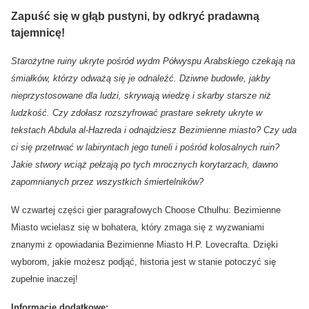
Zapuść się w głąb pustyni, by odkryć pradawną
tajemnicę!
Starożytne ruiny ukryte pośród wydm Półwyspu Arabskiego czekają na
śmiałków, którzy odważą się je odnaleźć. Dziwne budowle, jakby
nieprzystosowane dla ludzi, skrywają wiedzę i skarby starsze niż
ludzkość. Czy zdołasz rozszyfrować prastare sekrety ukryte w
tekstach Abdula al-Hazreda i odnajdziesz Bezimienne miasto? Czy uda
ci się przetrwać w labiryntach jego tuneli i pośród kolosalnych ruin?
Jakie stwory wciąż pełzają po tych mrocznych korytarzach, dawno
zapomnianych przez wszystkich śmiertelników?
W czwartej części gier paragrafowych Choose Cthulhu: Bezimienne
Miasto wcielasz się w bohatera, który zmaga się z wyzwaniami
znanymi z opowiadania Bezimienne Miasto H.P. Lovecrafta. Dzięki
wyborom, jakie możesz podjąć, historia jest w stanie potoczyć się
zupełnie inaczej!
Informacje dodatkowe: