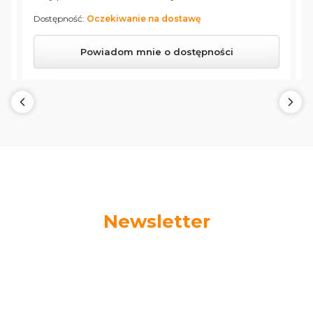
Dostępność:
Oczekiwanie na dostawę
D
Powiadom mnie o dostępności
Newsletter
Podaj swój adres e-mail, jeżeli chcesz otrzymywać
informacje o nowościach i promocjach.