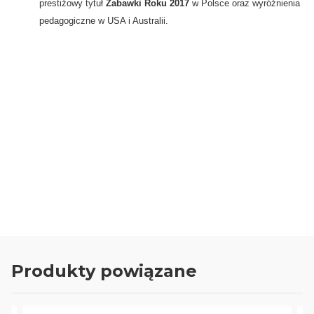
prestiżowy tytuł
Zabawki Roku 2017
w Polsce oraz wyróżnienia
pedagogiczne w USA i Australii.
0.00
Liczba ocen: 0
Oceń i opisz
Produkty powiązane