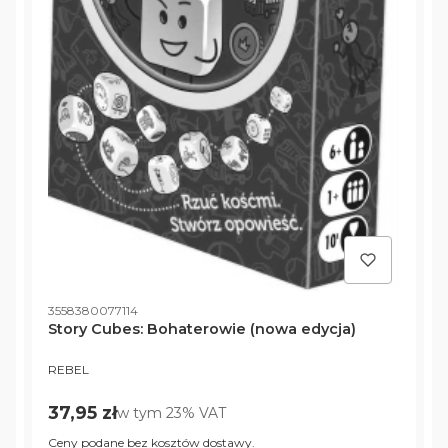
C
Kod produktu
3558380077114
Story Cubes: Bohaterowie (nowa edycja)
PRODUCENT
REBEL
Cena brutto
37,95 zł
w tym %s VAT
w tym
23%
VAT
Ceny podane bez kosztów dostawy.