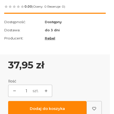
0.00
(Oceny: 0 Recenzje: 0)
Przejdź do sekcji Opinie
Dostępność:
Dostępny
Dostawa:
do 3 dni
Producent:
Rebel
Cena
37,95 zł
Ilość
szt.
Dodaj do koszyka