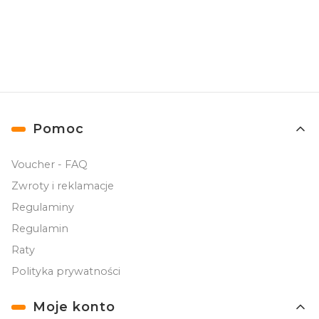
Newslettera). Przetwarzanie danych odbywa się zgodnie z
Polityką
prywatności
.
Linki w stopce
Pomoc
Voucher - FAQ
Zwroty i reklamacje
Regulaminy
Regulamin
Raty
Polityka prywatności
Moje konto