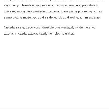
się zdarzyć. Niewłaściwe proporcje, zarówno barwnika, jak i dwóch
tworzyw, mogą nieodpowiednio zabarwić daną partię produkcyjną. Tak
samo groźne może być zbyt szybkie, lub zbyt wolne, ich mieszanie.
Nie zdarza się, żeby kości dwukolorowe wystąpiły w identycznych
wzorach. Każda sztuka, każdy komplet, to unikat.
0.00
Liczba ocen: 0
Oceń i opisz