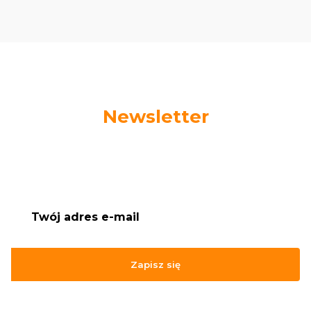
Newsletter
Podaj swój adres e-mail, jeżeli chcesz otrzymywać
informacje o nowościach i promocjach.
Zapisz się
Zapisując się, akceptujesz nasz
Regulamin
(w zakresie dotyczącym