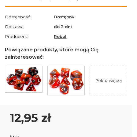
Przejdź do sekcji Opinie
Dostępność:
Dostępny
Dostawa:
do 3 dni
Producent:
Rebel
Powiązane produkty, które mogą Cię
zainteresować:
Pokaż więcej
Cena
12,95 zł