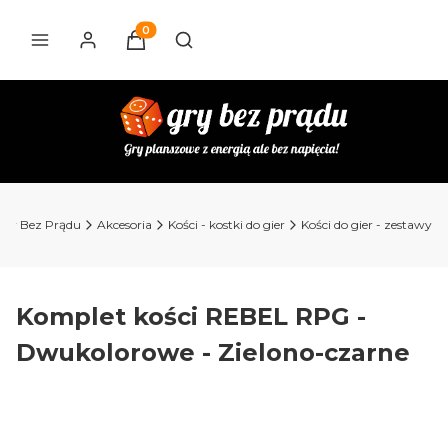
Produkty w koszyku: 0. Zobacz szczegóły
Otwórz wyszukiwarkę
Gry Bez Prądu
Akcesoria
Kości - kostki do gier
Kości do gier - zestawy
Komplet kości REBEL RPG -
Dwukolorowe - Zielono-czarne