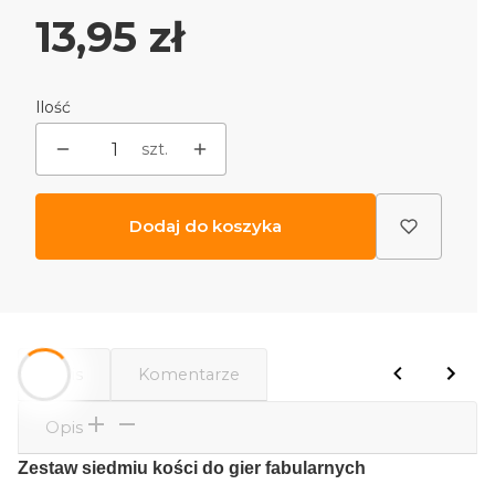
Cena
13,95 zł
Ilość
szt.
Dodaj do koszyka
Opis
Komentarze
Opis
Zestaw siedmiu kości do gier fabularnych