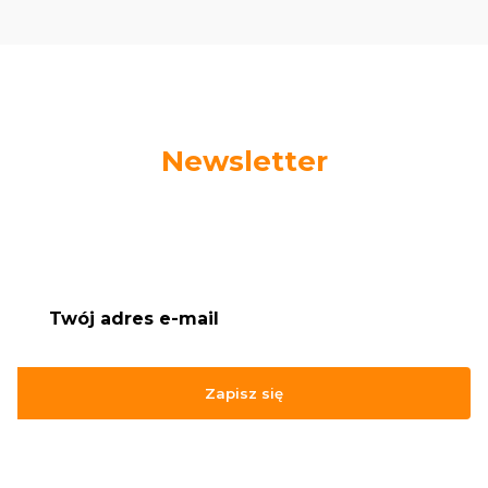
Newsletter
Podaj swój adres e-mail, jeżeli chcesz otrzymywać
informacje o nowościach i promocjach.
Zapisz się
Zapisując się, akceptujesz nasz
Regulamin
(w zakresie dotyczącym
Newslettera). Przetwarzanie danych odbywa się zgodnie z
Polityką