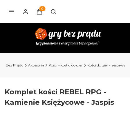
Produkty w koszyku: 0. Zobacz szczegóły
Otwórz wyszukiwarkę
Gry Bez Prądu
Akcesoria
Kości - kostki do gier
Kości do gier - zestawy
Komplet kości REBEL RPG -
Kamienie Księżycowe - Jaspis