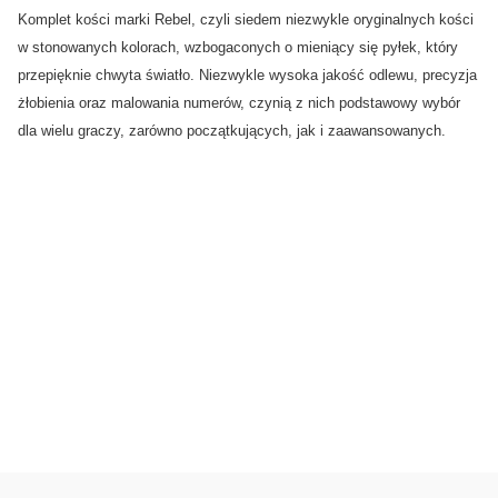
Komplet kości marki Rebel, czyli siedem niezwykle oryginalnych kości
w stonowanych kolorach, wzbogaconych o mieniący się pyłek, który
przepięknie chwyta światło. Niezwykle wysoka jakość odlewu, precyzja
żłobienia oraz malowania numerów, czynią z nich podstawowy wybór
dla wielu graczy, zarówno początkujących, jak i zaawansowanych.
0.00
Liczba ocen: 0
Oceń i opisz