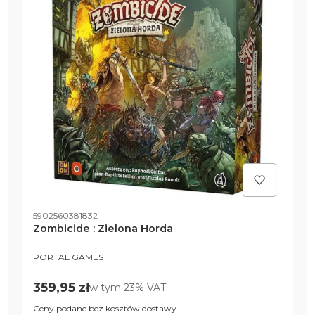
Kod produktu
5902560381832
Zombicide : Zielona Horda
PRODUCENT
PORTAL GAMES
Cena brutto
359,95 zł
w tym %s VAT
w tym
23%
VAT
Ceny podane bez kosztów dostawy.