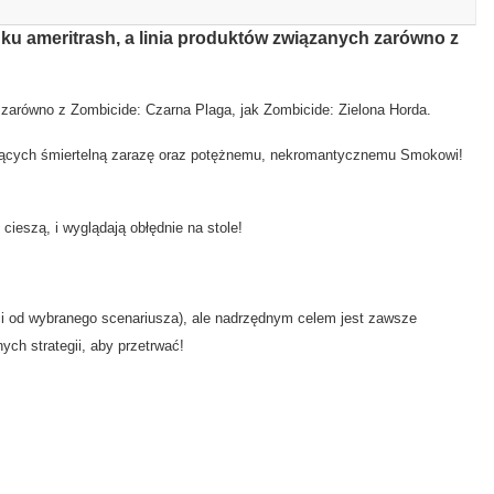
unku ameritrash, a linia produktów związanych zarówno z
 zarówno z Zombicide: Czarna Plaga, jak Zombicide: Zielona Horda.
oszących śmiertelną zarazę oraz potężnemu, nekromantycznemu Smokowi!
cieszą, i wyglądają obłędnie na stole!
ści od wybranego scenariusza), ale nadrzędnym celem jest zawsze
ch strategii, aby przetrwać!