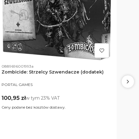
Kod produktu
0889696001993a
Zombicide: Strzelcy Szwendacze (dodatek)
PRODUCENT
PORTAL GAMES
Kod p
5902
Cena brutto
100,95 zł
w tym %s VAT
w tym
23%
VAT
Zomb
Ceny podane bez kosztów dostawy.
PROD
PORT
Cen
100,
Ceny 