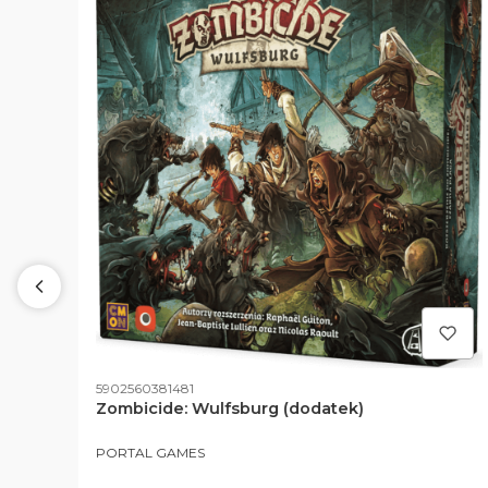
Kod produktu
5902560381481
Zombicide: Wulfsburg (dodatek)
PRODUCENT
PORTAL GAMES