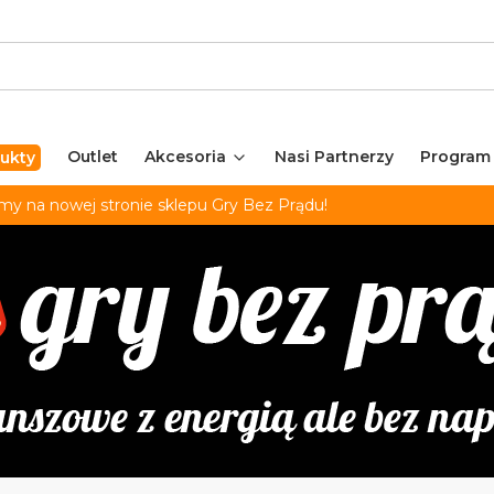
Outlet
Akcesoria
Nasi Partnerzy
Program
ukty
my na nowej stronie sklepu Gry Bez Prądu!