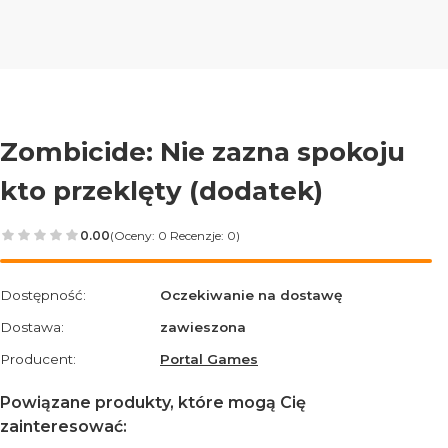
Zombicide: Nie zazna spokoju
kto przeklęty (dodatek)
0.00
(Oceny: 0 Recenzje: 0)
Przejdź do sekcji Opinie
Dostępność:
Oczekiwanie na dostawę
Dostawa:
zawieszona
Producent:
Portal Games
Powiązane produkty, które mogą Cię
zainteresować: