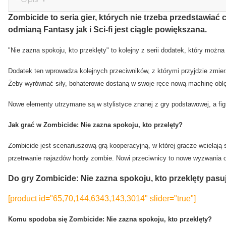
Zombicide to seria gier, których nie trzeba przedstawiać
odmianą Fantasy jak i Sci-fi jest ciągle powiększana.
"Nie zazna spokoju, kto przeklęty" to kolejny z serii dodatek, który mo
Dodatek ten wprowadza kolejnych przeciwników, z którymi przyjdzie zmi
Żeby wyrównać siły, bohaterowie dostaną w swoje ręce nową machinę oblęż
Nowe elementy utrzymane są w stylistyce znanej z gry podstawowej, a figur
Jak grać w Zombicide: Nie zazna spokoju, kto przelęty?
Zombicide jest scenariuszową grą kooperacyjną, w której gracze wcielają
przetrwanie najazdów hordy zombie. Nowi przeciwnicy to nowe wyzwania o
Do gry Zombicide: Nie zazna spokoju, kto przeklęty pasu
[product id="65,70,144,6343,143,3014" slider="true"]
Komu spodoba się Zombicide: Nie zazna spokoju, kto przeklęty?