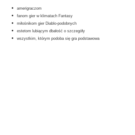
amerigraczom
fanom gier w klimatach Fantasy
miłośnikom gier Diablo-podobnych
estetom lubiącym dbałość o szczegóły
wszystkim, którym podoba się gra podstawowa
Gry planszowe:
Nazwa gry:
Wydawca:
Sugerowany wiek graczy:
Liczba graczy:
Szacowany czas gry: