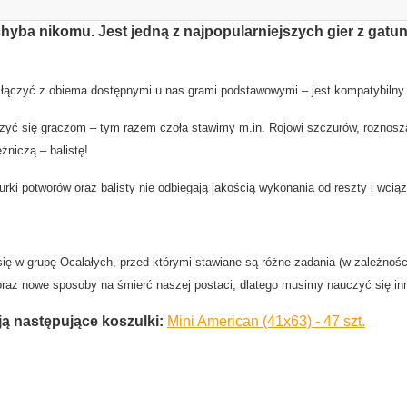
 chyba nikomu. Jest jedną z najpopularniejszych gier z gat
żna łączyć z obiema dostępnymi u nas grami podstawowymi – jest kompatybilny
erzyć się graczom – tym razem czoła stawimy m.in. Rojowi szczurów, rozn
niczą – balistę!
ki potworów oraz balisty nie odbiegają jakością wykonania od reszty i wciąż 
 się w grupę Ocalałych, przed którymi stawiane są różne zadania (w zależno
raz nowe sposoby na śmierć naszej postaci, dlatego musimy nauczyć się inny
ją następujące koszulki:
Mini American (41x63) - 47 szt.