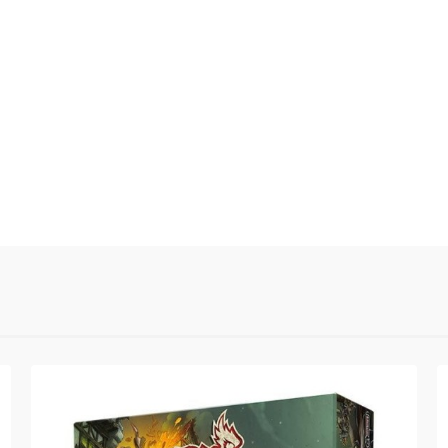
0.00
Liczba ocen: 0
Oceń i opisz