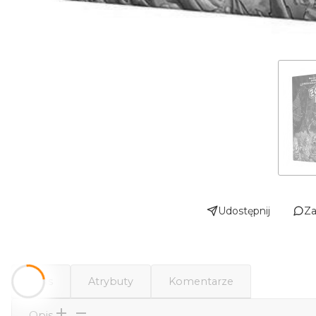
Udostępnij
Za
Opis
Atrybuty
Komentarze
Opis