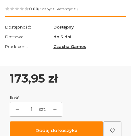
0.00
(Oceny: 0 Recenzje: 0)
Przejdź do sekcji Opinie
Dostępność:
Dostępny
Dostawa:
do 3 dni
Producent:
Czacha Games
Cena
173,95 zł
Ilość
szt.
Dodaj do koszyka