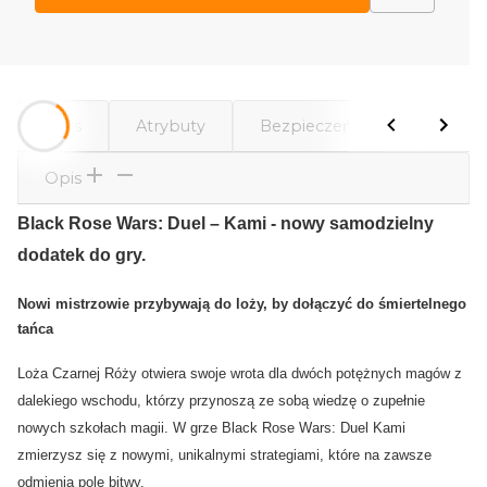
Opis
Atrybuty
Bezpieczeństwo
Kome
Opis
Black Rose Wars: Duel – Kami - nowy samodzielny
dodatek do gry.
Nowi mistrzowie przybywają do loży, by dołączyć do śmiertelnego
tańca
Loża Czarnej Róży otwiera swoje wrota dla dwóch potężnych magów z
dalekiego wschodu, którzy przynoszą ze sobą wiedzę o zupełnie
nowych szkołach magii. W grze Black Rose Wars: Duel Kami
zmierzysz się z nowymi, unikalnymi strategiami, które na zawsze
odmienią pole bitwy.