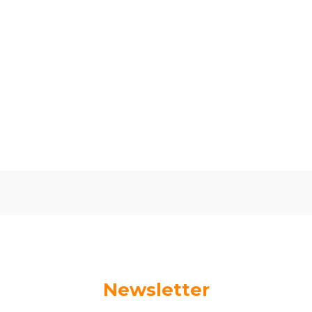
0.00
Liczba ocen: 0
Oceń i opisz
Newsletter