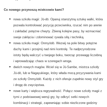
Co nowego przynoszą mistrzowie kami?
nowa szkoła magii: Jū-dō. Opanuj starożytną sztukę walki, która
pozwala kontrolować pozycję przeciwnika, rzucać nim po arenie
i zakładać potężne chwyty. Zbieraj kolejne pasy, by wzmacniać
swoje zaklęcia i zdominować rywala siłą i techniką.
nowa szkoła magii: Onmyōdō. Wezwij na pole bitwy potężne
duchy kami i przejmij nad nimi kontrolę. Te nadprzyrodzone
istoty będą walczyć u twojego boku, tworząc przewagę liczebną
i wprowadzając chaos w szeregach wroga.
dwóch nowych magów. Wciel się w Jū-Sambe, mistrza szkoły
Jū-dō, lub w Nagayukiego, który włada mocą przyzywania kami
ze szkoły Onmyōdō. Każdy z nich oferuje zupełnie nowy styl gry
i drogę do zwycięstwa.
nowe karty i większa regrywalność. Połącz nowe szkoły magii z
tymi z podstawowej wersji gry, by odkryć setki nowych
kombinacji i strategii, zapewniając sobie niezliczone godziny