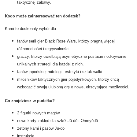
taktycznej zabawy.
Kogo może zainteresować ten dodatek?
Kami to doskonały wybór dla:
fanów serii gier Black Rose Wars, którzy pragną więcej
różnorodności i regrywalności.
graczy, którzy uwielbiają asymetryczne postacie i odkrywanie
unikalnych strategii dla każdej z nich.
fanów japońskiej mitologii, estetyki i sztuk walki.
miłośników taktycznych gier pojedynkowych, którzy chcą
wzbogacić swoją ulubioną grę o nowe, ekscytujące możliwości.
Co znajdziesz w pudełku?
2 figurki nowych magów
nowe karty zaklęć dla szkół Jū-dō i Onmyōdō
żetony kami i pasów Jū-dō
instrukcja