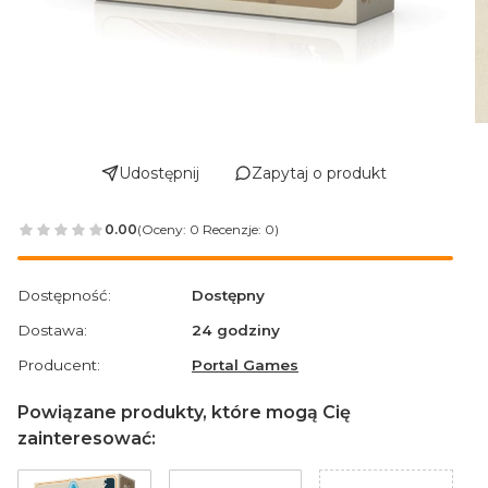
Udostępnij
Zapytaj o produkt
0.00
(Oceny: 0 Recenzje: 0)
Przejdź do sekcji Opinie
Dostępność:
Dostępny
Dostawa:
24 godziny
Producent:
Portal Games
Powiązane produkty, które mogą Cię
zainteresować: