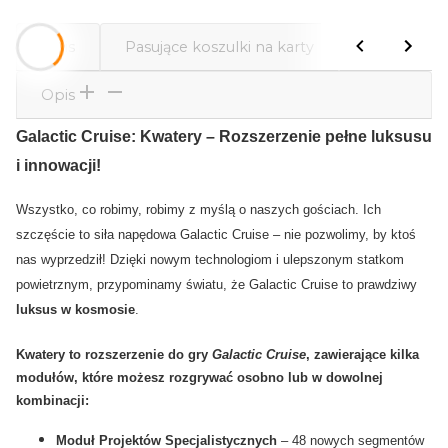
Opis
Pasujące koszulki na karty
Dodatkowe 
Opis
Galactic Cruise: Kwatery – Rozszerzenie pełne luksusu
i innowacji!
Wszystko, co robimy, robimy z myślą o naszych gościach. Ich
szczęście to siła napędowa Galactic Cruise – nie pozwolimy, by ktoś
nas wyprzedził! Dzięki nowym technologiom i ulepszonym statkom
powietrznym, przypominamy światu, że Galactic Cruise to prawdziwy
luksus w kosmosie
.
Kwatery
to rozszerzenie do gry
Galactic Cruise
, zawierające kilka
modułów, które możesz rozgrywać osobno lub w dowolnej
kombinacji:
Moduł Projektów Specjalistycznych
– 48 nowych segmentów