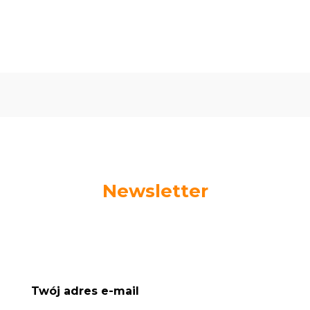
Newsletter
Podaj swój adres e-mail, jeżeli chcesz otrzymywać
informacje o nowościach i promocjach.