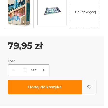
Pokaż więcej
Cena
79,95 zł
Ilość
szt.
Dodaj do koszyka