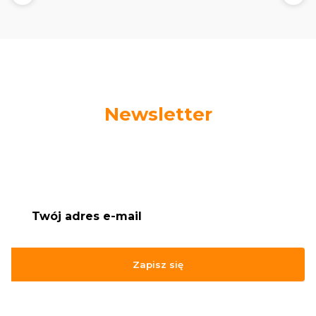
Newsletter
Podaj swój adres e-mail, jeżeli chcesz otrzymywać
informacje o nowościach i promocjach.
Zapisz się
Zapisując się, akceptujesz nasz
Regulamin
(w zakresie dotyczącym
Newslettera). Przetwarzanie danych odbywa się zgodnie z
Polityką