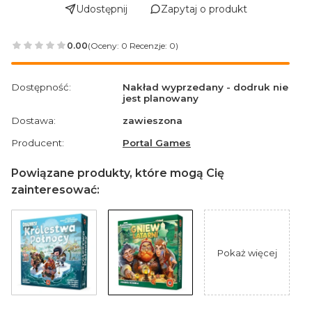
Udostępnij
Zapytaj o produkt
0.00
(Oceny: 0 Recenzje: 0)
Przejdź do sekcji Opinie
Dostępność:
Nakład wyprzedany - dodruk nie
jest planowany
Dostawa:
zawieszona
Producent:
Portal Games
Powiązane produkty, które mogą Cię
zainteresować:
Pokaż więcej