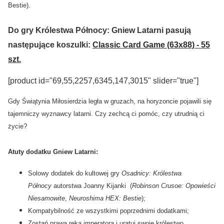
Bestie).
Do gry Królestwa Północy: Gniew Latarni pasują
następujące koszulki:
Classic Card Game (63x88) - 55
szt.
[product id="69,55,2257,6345,147,3015" slider="true"]
Gdy Świątynia Miłosierdzia legła w gruzach, na horyzoncie pojawili się
tajemniczy wyznawcy latarni. Czy zechcą ci pomóc, czy utrudnią ci
życie?
Atuty dodatku Gniew Latarni:
Solowy dodatek do kultowej gry
Osadnicy: Królestwa
Północy
autorstwa Joanny Kijanki
(
Robinson Crusoe: Opowieści
Niesamowite
,
Neuroshima HEX: Bestie
);
Kompatybilność ze wszystkimi poprzednimi dodatkami;
Zostań prawą ręką imperatora i uratuj swoje królestwo,