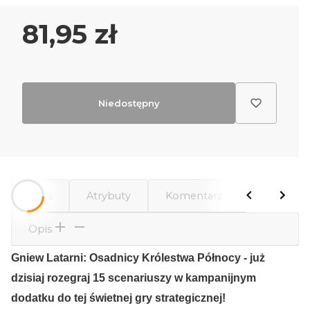
Cena
81,95 zł
Niedostępny
Opis
Atrybuty
Komentarze
Opis
Gniew Latarni: Osadnicy Królestwa Północy - już
dzisiaj rozegraj 15 scenariuszy w kampanijnym
dodatku do tej świetnej gry strategicznej!