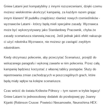
Gniew Latarni jest kompatybilny z innymi rozszerzeniami, dzięki czemu
możesz wielokrotnie ukończyć kampanię, za każdym razem grając
innym klanem! W pudełku znajdziesz również nowych rzemieślników -
wyznawców Latarni - którzy będą mieli specjalne zasady. Wyznawca
może być wykorzystywany jako Standardowy Pracownik, chyba że
zasady scenariusza stanowią inaczej. Jeśli jednak jakiś efekt nakazuje
ci użyć robotnika Wyznawce, nie możesz go zastąpić zwykłym
robotnikiem.
Kiedy otrzymasz polecenie, aby przeczytać Scenariusz, przejdź do
wskazanego paragrafu i wykonaj zawarte w nim polecenia
.
Przez całą
kampanię będziesz korzystać z własnej tablicy postępów. Służy do
rejestrowania zmian zachodzących w poszczególnych grach, które
będą miały wpływ na kolejne scenariusze.
Czas wrócić do świata Królestw Północy – tym razem w trybie legacy!
Gniew Latarni to jednoosobowy dodatek do przebojowej gry Joanny
Kijanki (Robinson Crusoe: Powieści Niesamowite, Neuroshima HEX: