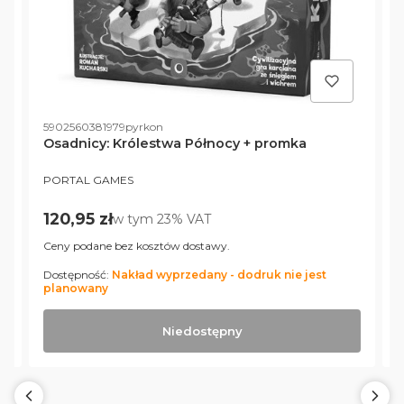
Kod produktu
K
5902560381979pyrkon
5
Osadnicy: Królestwa Północy + promka
PRODUCENT
P
PORTAL GAMES
Cena brutto
120,95 zł
w tym %s VAT
w tym
23%
VAT
Ceny podane bez kosztów dostawy.
C
Dostępność:
Nakład wyprzedany - dodruk nie jest
D
planowany
p
Niedostępny