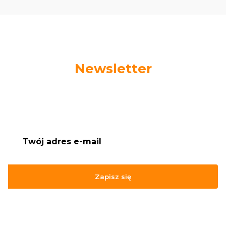
Newsletter
Podaj swój adres e-mail, jeżeli chcesz otrzymywać
informacje o nowościach i promocjach.
Zapisz się
Zapisując się, akceptujesz nasz
Regulamin
(w zakresie dotyczącym
Newslettera). Przetwarzanie danych odbywa się zgodnie z
Polityką
prywatności
.