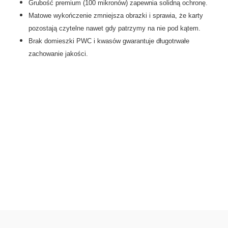
Grubość premium (100 mikronów) zapewnia solidną ochronę.
Matowe wykończenie zmniejsza obrazki i sprawia, że karty
pozostają czytelne nawet gdy patrzymy na nie pod kątem.
Brak domieszki PWC i kwasów gwarantuje długotrwałe
zachowanie jakości.
0.00
Liczba ocen: 0
Oceń i opisz