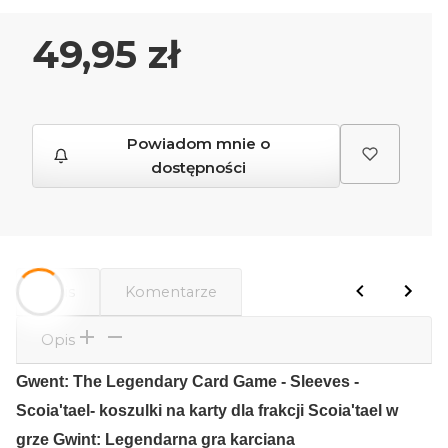
Cena
49,95 zł
Powiadom mnie o
dostępności
Opis
Komentarze
Opis
Gwent: The Legendary Card Game - Sleeves -
Scoia'tael- koszulki na karty dla frakcji Scoia'tael w
grze Gwint: Legendarna gra karciana