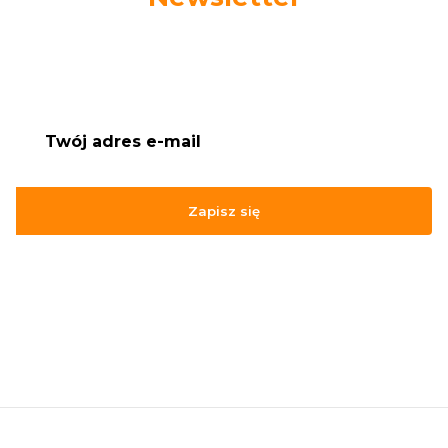
Podaj swój adres e-mail, jeżeli chcesz otrzymywać
informacje o nowościach i promocjach.
Zapisz się
Zapisując się, akceptujesz nasz
Regulamin
(w zakresie dotyczącym
Newslettera). Przetwarzanie danych odbywa się zgodnie z
Polityką
prywatności
.