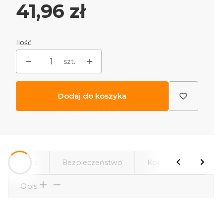
Cena
41,96 zł
Ilość
szt.
Dodaj do koszyka
Opis
Bezpieczeństwo
Komentarze
Opis