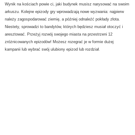
Wynik na kościach powie ci, jaki budynek musisz narysować na swoim
arkuszu. Kolejne epizody gry wprowadzają nowe wyzwania: najpierw
należy zagospodarować ziemię, a później odnaleźć pokłady złota.
Niestety, sprowadzi to bandytów, których będziesz musiał otoczyć i
aresztować. Przeżyj rozwój swojego miasta na przestrzeni 12
zróżnicowanych epizodów! Możesz rozegrać je w formie dużej
kampanii lub wybrać swój ulubiony epizod lub rozdział.
Certyfikaty i ostrzeżenie
bezpieczeństwa
Producent:
Galakta Dariusz Waszkiewicz
Adres:
Łagiewnicka 39, 30-417 Kraków, Polska
E-mail:
firma@galakta.pl