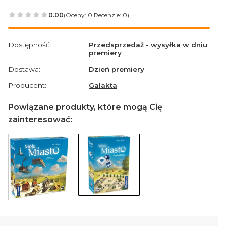
0.00
(Oceny: 0 Recenzje: 0)
Przejdź do sekcji Opinie
Dostępność:
Przedsprzedaż - wysyłka w dniu
premiery
Dostawa:
Dzień premiery
Producent:
Galakta
Powiązane produkty, które mogą Cię
zainteresować: