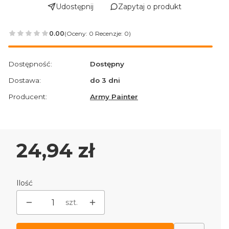
Udostępnij
Zapytaj o produkt
0.00
(Oceny: 0 Recenzje: 0)
Przejdź do sekcji Opinie
Dostępność:
Dostępny
Dostawa:
do 3 dni
Producent:
Army Painter
Cena
24,94 zł
Ilość
szt.