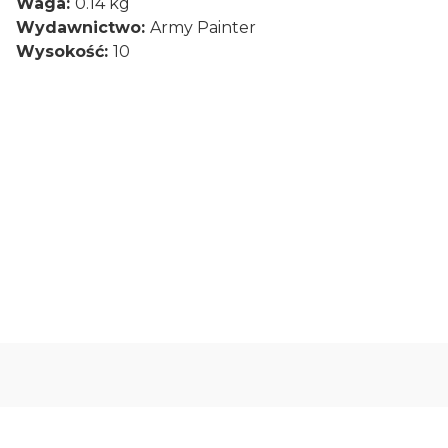
Waga:
0.14 kg
Wydawnictwo:
Army Painter
Wysokość:
10
0.00
Liczba ocen: 0
Oceń i opisz