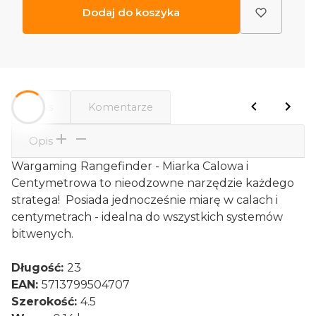
Dodaj do koszyka
Opis
Komentarze
Opis
Wargaming Rangefinder - Miarka Calowa i
Centymetrowa to nieodzowne narzędzie każdego
stratega! Posiada jednocześnie miarę w calach i
centymetrach - idealna do wszystkich systemów
bitwenych.
Długość:
23
EAN:
5713799504707
Szerokość:
4.5