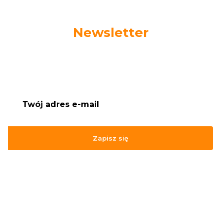
Newsletter
Podaj swój adres e-mail, jeżeli chcesz otrzymywać
informacje o nowościach i promocjach.
Zapisz się
Zapisując się, akceptujesz nasz
Regulamin
(w zakresie dotyczącym
Newslettera). Przetwarzanie danych odbywa się zgodnie z
Polityką
prywatności
.