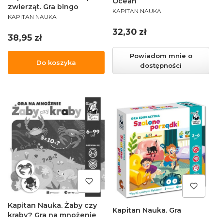
Ocean
zwierząt. Gra bingo
PRODUCENT
KAPITAN NAUKA
PRODUCENT
KAPITAN NAUKA
Cena
32,30 zł
Cena
38,95 zł
Powiadom mnie o
Do koszyka
dostępności
Kapitan Nauka. Żaby czy
Kapitan Nauka. Gra
kraby? Gra na mnożenie