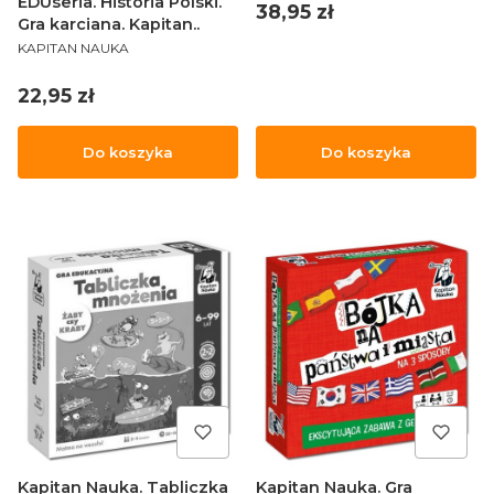
EDUseria. Historia Polski.
Cena
38,95 zł
Gra karciana. Kapitan..
PRODUCENT
KAPITAN NAUKA
Cena
22,95 zł
Do koszyka
Do koszyka
Kapitan Nauka. Tabliczka
Kapitan Nauka. Gra