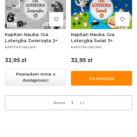
Kapitan Nauka. Gra
Kapitan Nauka. Gra
Loteryjka Zwierzęta 2+
Loteryjka Świat 3+
PRODUCENT
PRODUCENT
KAPITAN NAUKA
KAPITAN NAUKA
Cena
Cena
32,95 zł
32,95 zł
Powiadom mnie o
Do koszyka
dostępności
Strona
z 1