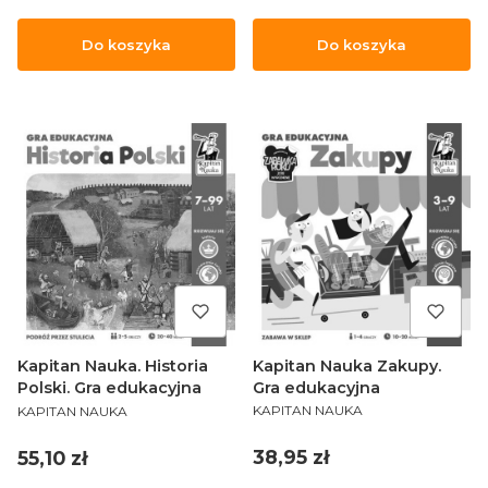
Do koszyka
Do koszyka
Kapitan Nauka Zakupy.
Kapitan Nauka. Historia
Gra edukacyjna
Polski. Gra edukacyjna
PRODUCENT
PRODUCENT
KAPITAN NAUKA
KAPITAN NAUKA
Cena
Cena
38,95 zł
55,10 zł