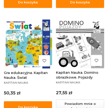
Do koszyka
Do koszyka
Kapitan Nauka. Domino
Gra edukacyjna. Kapitan
obrazkowe. Pojazdy
Nauka. Świat
PRODUCENT
PRODUCENT
KAPITAN NAUKA
KAPITAN NAUKA
Cena
27,55 zł
Cena
50,35 zł
Powiadom mnie o
Do koszyka