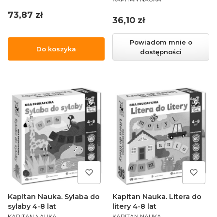
Cena
73,87 zł
Cena
36,10 zł
Powiadom mnie o
Do koszyka
dostępności
Kapitan Nauka. Sylaba do
Kapitan Nauka. Litera do
sylaby 4-8 lat
litery 4-8 lat
PRODUCENT
PRODUCENT
KAPITAN NAUKA
KAPITAN NAUKA