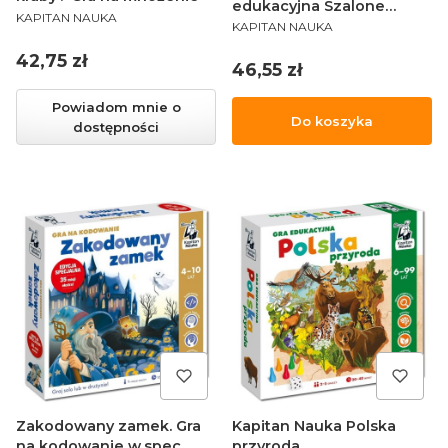
edukacyjna Szalone
PRODUCENT
KAPITAN NAUKA
PRODUCENT
porządki
KAPITAN NAUKA
Cena
42,75 zł
Cena
46,55 zł
Powiadom mnie o
Do koszyka
dostępności
Zakodowany zamek. Gra
Kapitan Nauka Polska
na kodowanie w.spec.
przyroda