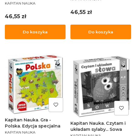
PRODUCENT
KAPITAN NAUKA
Cena
46,55 zł
Cena
46,55 zł
Do koszyka
Do koszyka
Kapitan Nauka. Gra -
Kapitan Nauka. Czytam i
Polska. Edycja specjalna
układam sylaby... Sowa
PRODUCENT
KAPITAN NAUKA
PRODUCENT
KAPITAN NAUKA