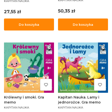
KAPITAN NAUKA
KAPITAN NAUKA
Cena
50,35 zł
Cena
27,55 zł
Do koszyka
Do koszyka
Królewny i smoki. Gra
Kapitan Nauka. Lamy i
memo
jednorożce. Gra memo
PRODUCENT
PRODUCENT
KAPITAN NAUKA
KAPITAN NAUKA