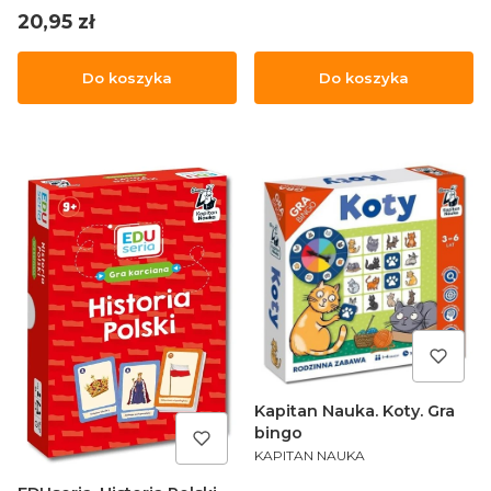
Cena
20,95 zł
Do koszyka
Do koszyka
Kapitan Nauka. Koty. Gra
bingo
PRODUCENT
KAPITAN NAUKA