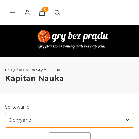
Produkty w koszyku: 0. Zobacz szczegóły
Otwórz wyszukiwarkę
Przejdź do:
Sklep Gry Bez Prądu
Kapitan Nauka
Lista produktów
Domyślne
Sortowanie:
Domyślne