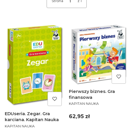
Strona
z 1
Pierwszy biznes. Gra
finansowa
PRODUCENT
KAPITAN NAUKA
EDUseria. Zegar. Gra
Cena
62,95 zł
karciana. Kapitan Nauka
PRODUCENT
KAPITAN NAUKA