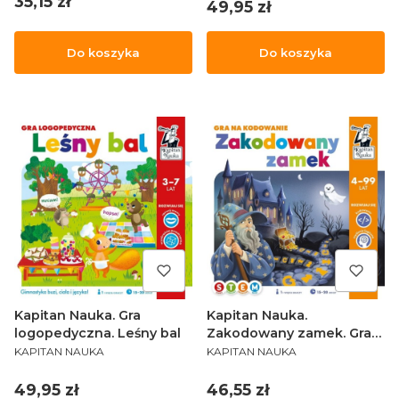
Cena
35,15 zł
Cena
49,95 zł
Do koszyka
Do koszyka
Kapitan Nauka. Gra
Kapitan Nauka.
logopedyczna. Leśny bal
Zakodowany zamek. Gra
PRODUCENT
PRODUCENT
na kodowanie
KAPITAN NAUKA
KAPITAN NAUKA
Cena
Cena
49,95 zł
46,55 zł