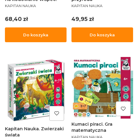
PRODUCENT
PRODUCENT
KAPITAN NAUKA
KAPITAN NAUKA
Cena
Cena
68,40 zł
49,95 zł
Do koszyka
Do koszyka
Kumaci piraci. Gra
Kapitan Nauka. Zwierzaki
matematyczna
świata
PRODUCENT
KAPITAN NAUKA