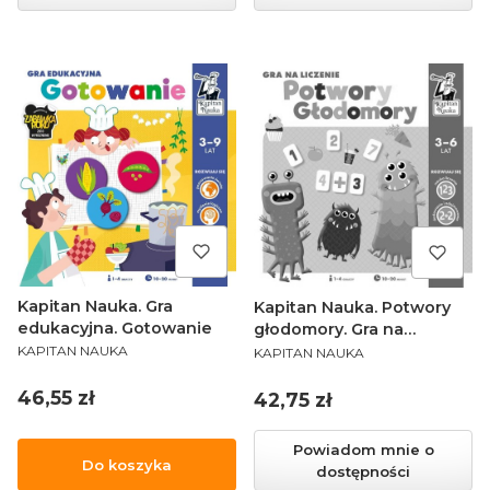
Kapitan Nauka. Gra
Kapitan Nauka. Potwory
edukacyjna. Gotowanie
głodomory. Gra na
PRODUCENT
PRODUCENT
liczenie
KAPITAN NAUKA
KAPITAN NAUKA
Cena
46,55 zł
Cena
42,75 zł
Powiadom mnie o
Do koszyka
dostępności