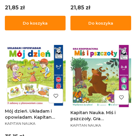
Cena
Cena
21,85 zł
21,85 zł
Do koszyka
Do koszyka
Mój dzień. Układam i
Kapitan Nauka. Miś i
opowiadam. Kapitan
pszczoły. Gra
PRODUCENT
Nauka
KAPITAN NAUKA
PRODUCENT
kooperacyjna
KAPITAN NAUKA