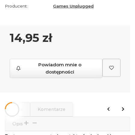
Producent:
Games Unplugged
Cena
14,95 zł
Powiadom mnie o
dostępności
Opis
Komentarze
Opis