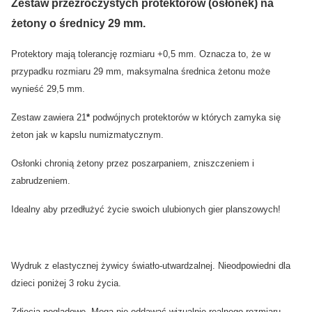
Zestaw przezroczystych protektorów (osłonek) na
żetony o średnicy 29 mm.
Protektory mają tolerancję rozmiaru +0,5 mm. Oznacza to, że w
przypadku rozmiaru 29 mm, maksymalna średnica żetonu może
wynieść 29,5 mm.
Zestaw zawiera 21
*
podwójnych protektorów w których zamyka się
żeton jak w kapslu numizmatycznym.
Osłonki chronią żetony przez poszarpaniem, zniszczeniem i
zabrudzeniem.
Idealny aby przedłużyć życie swoich ulubionych gier planszowych!
Wydruk z elastycznej żywicy światło-utwardzalnej. Nieodpowiedni dla
dzieci poniżej 3 roku życia.
Zdjęcia poglądowe. Mogą nie oddawać wizualnie realnego rozmiaru