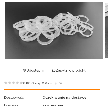
Udostępnij
Zapytaj o produkt
0.00
(Oceny: 0 Recenzje: 0)
Przejdź do sekcji Opinie
Dostępność:
Oczekiwanie na dostawę
Dostawa:
zawieszona