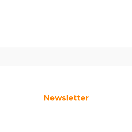
Oceń i opisz
Newsletter
Podaj swój adres e-mail, jeżeli chcesz otrzymywać
informacje o nowościach i promocjach.