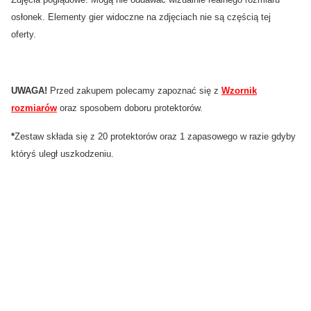
osłonek. Elementy gier widoczne na zdjęciach nie są częścią tej
oferty.
UWAGA!
Przed zakupem polecamy zapoznać się z
Wzornik
rozmiarów
oraz sposobem doboru protektorów.
*
Zestaw składa się z 20 protektorów oraz 1 zapasowego w razie gdyby
któryś uległ uszkodzeniu.
0.00
Liczba ocen: 0