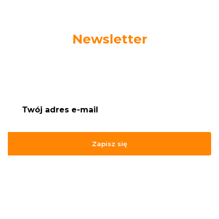
Newsletter
Podaj swój adres e-mail, jeżeli chcesz otrzymywać
informacje o nowościach i promocjach.
Zapisz się
Zapisując się, akceptujesz nasz
Regulamin
(w zakresie dotyczącym
Newslettera). Przetwarzanie danych odbywa się zgodnie z
Polityką
prywatności
.