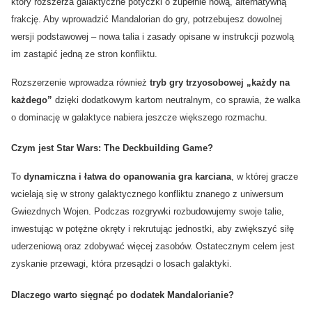
który rozszerza galaktyczne potyczki o zupełnie nową, alternatywną
frakcję. Aby wprowadzić Mandalorian do gry, potrzebujesz dowolnej
wersji podstawowej – nowa talia i zasady opisane w instrukcji pozwolą
im zastąpić jedną ze stron konfliktu.
Rozszerzenie wprowadza również
tryb gry trzyosobowej „każdy na
każdego”
dzięki dodatkowym kartom neutralnym, co sprawia, że walka
o dominację w galaktyce nabiera jeszcze większego rozmachu.
Czym jest Star Wars: The Deckbuilding Game?
To
dynamiczna i łatwa do opanowania gra karciana
, w której gracze
wcielają się w strony galaktycznego konfliktu znanego z uniwersum
Gwiezdnych Wojen. Podczas rozgrywki rozbudowujemy swoje talie,
inwestując w potężne okręty i rekrutując jednostki, aby zwiększyć siłę
uderzeniową oraz zdobywać więcej zasobów. Ostatecznym celem jest
zyskanie przewagi, która przesądzi o losach galaktyki.
Dlaczego warto sięgnąć po dodatek Mandalorianie?