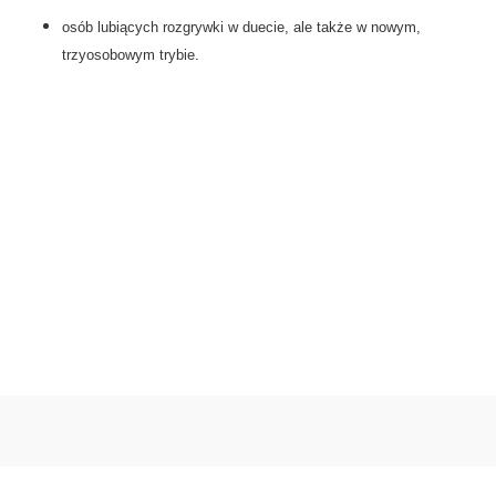
osób lubiących rozgrywki w duecie, ale także w nowym,
trzyosobowym trybie.
0.00
Liczba ocen: 0
Oceń i opisz