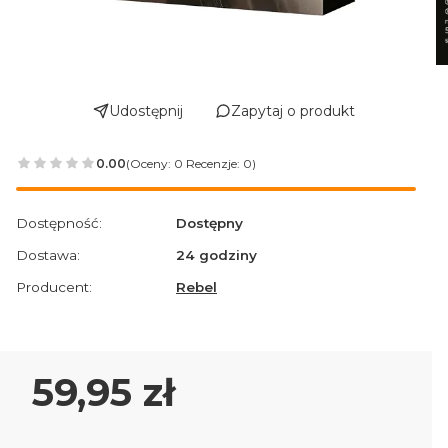
Udostępnij
Zapytaj o produkt
0.00
(Oceny: 0 Recenzje: 0)
Przejdź do sekcji Opinie
Dostępność:
Dostępny
Dostawa:
24 godziny
Producent:
Rebel
Cena
59,95 zł