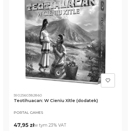
Kod produktu
5902560382860
Teotihuacan: W Cieniu Xitle (dodatek)
PRODUCENT
PORTAL GAMES
Cena brutto
47,95 zł
w tym %s VAT
w tym
23%
VAT