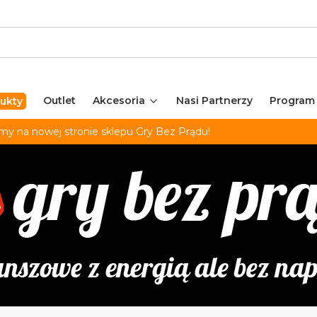
Outlet
Akcesoria
Nasi Partnerzy
Program
ukty
my na nowej stronie sklepu Gry Bez Prądu!