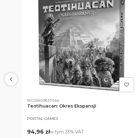
Kod produktu
5902560383706a
i
Teotihuacan: Okres Ekspansji
PRODUCENT
PORTAL GAMES
Cena brutto
94,96 zł
w tym %s VAT
w tym
23%
VAT