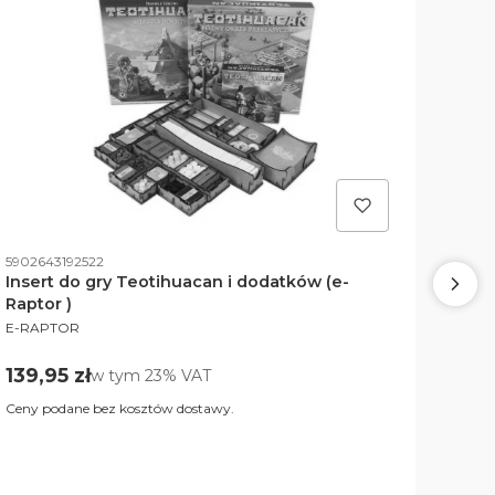
Kod produktu
5902643192522
Insert do gry Teotihuacan i dodatków (e-
Raptor )
PRODUCENT
E-RAPTOR
Kod p
59032
Cena brutto
139,95 zł
w tym %s VAT
w tym
23%
VAT
Inse
doda
Ceny podane bez kosztów dostawy.
PROD
SLOY
Cen
56,9