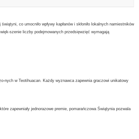
 świątyni, co umocniło wpływy kapłanów i skłoniło lokalnych namiestników
 zwięk-szenie liczby podejmowanych przedsięwzięć wymagają
zo-nych w Teotihuacan. Każdy wyznawca zapewnia graczowi unikatowy
które zapewniały jednorazowe premie, pomarańczowa Świątynia pozwala