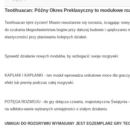
Teotihuacan: Późny Okres Preklasyczny to modułowe roz
Teotihuacan tętni życiem! Miasto nieustannie się rozrasta, ściągając no
do szukania błogosławieństwa bogów przy dalszej budowie i upiększaniu
elastyczności przy planowaniu kolejnych działań.
Sprawdź działanie nowych modułów, by wzbogacić swoje rozgrywki:
KAPŁANI I KAPŁANKI - ten moduł wprowadza unikatowe moce dla graczy.
efekt lub premię podczas całej rozgrywki.
POTĘGA ROZWOJU - do gry dołącza czwarta, majestatyczna Świątynia – 
na odbloko-wanie wybranych umiejętności o stałym działaniu.
UWAGA! DO ROZGRYWKI WYMAGANY JEST EGZEMPLARZ GRY TEO