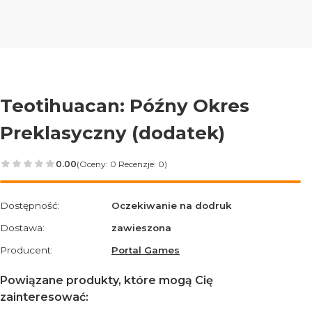
Teotihuacan: Późny Okres
Preklasyczny (dodatek)
0.00
(Oceny: 0 Recenzje: 0)
Przejdź do sekcji Opinie
Dostępność:
Oczekiwanie na dodruk
Dostawa:
zawieszona
Producent:
Portal Games
Powiązane produkty, które mogą Cię
zainteresować: