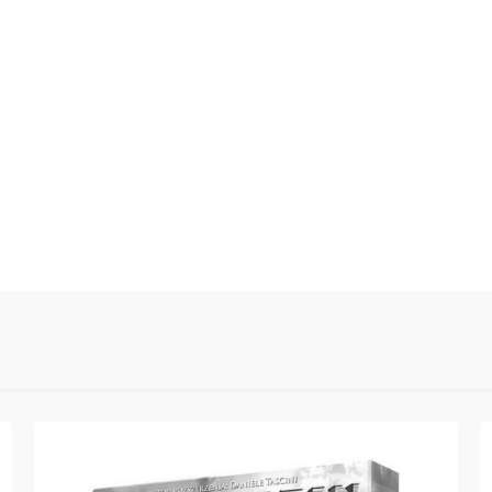
0.00
Liczba ocen: 0
Oceń i opisz