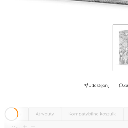
Udostępnij
Za
Opis
Atrybuty
Kompatybilne koszulki
Opis