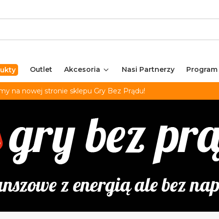
Outlet
Akcesoria
Nasi Partnerzy
Program
ukty
my na nowej stronie sklepu Gry Bez Prądu!