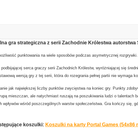
a gra strategiczna z serii Zachodnie Królestwa autorstwa 
 możliwość punktowania na wiele sposobów podczas asymetrycznej rozgrywki
 podbijającej serca graczy serii Zachodnich Królestw, wyróżniającej się śred
tawową wersją gry z tej serii, która do rozegrania pełnej partii nie wymag
nie jak największej liczby punktów zwycięstwa na koniec gry. Punkty zdoby
pą mieszczan, ale natychmiast ruszają na poszukiwania ludzi o talentach b
 wpływów wśród poszczególnych warstw społeczeństwa. Gra kończy się, gdy k
stępujące koszulki:
Koszulki na karty Portal Games (54x86 m