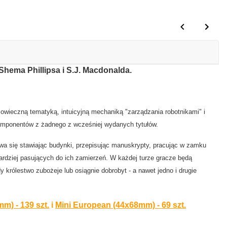
Shema Phillipsa i S.J. Macdonalda.
.
niowieczną tematyką, intuicyjną mechaniką "zarządzania robotnikami" i
a komponentów z żadnego z wcześniej wydanych tytułów.
wa się stawiając budynki, przepisując manuskrypty, pracując w zamku
ardziej pasujących do ich zamierzeń. W każdej turze gracze będą
rólestwo zubożeje lub osiągnie dobrobyt - a nawet jedno i drugie
m) - 139 szt.
i
Mini European (44x68mm) - 69 szt.