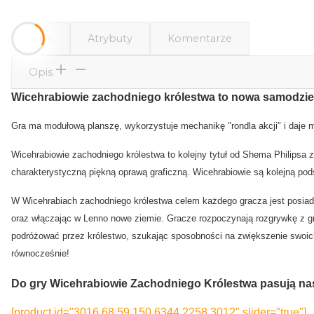
Opis
Atrybuty
Komentarze
Opis
Wicehrabiowie zachodniego królestwa to nowa samodzieln
Gra ma modułową planszę, wykorzystuje mechanikę "rondla akcji" i daje
Wicehrabiowie zachodniego królestwa to kolejny tytuł od Shema Philipsa z
charakterystyczną piękną oprawą graficzną. Wicehrabiowie są kolejną pods
W Wicehrabiach zachodniego królestwa celem każdego gracza jest posiada
oraz włączając w Lenno nowe ziemie. Gracze rozpoczynają rozgrywkę z gru
podróżować przez królestwo, szukając sposobności na zwiększenie swoich
równocześnie!
Do gry Wicehrabiowie Zachodniego Królestwa pasują na
[product id="3016,68,59,150,6344,2258,3012" slider="true"]