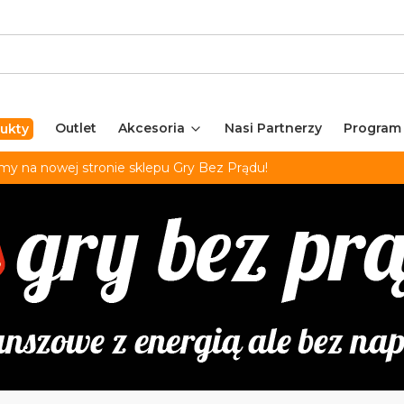
Outlet
Akcesoria
Nasi Partnerzy
Program
ukty
my na nowej stronie sklepu Gry Bez Prądu!