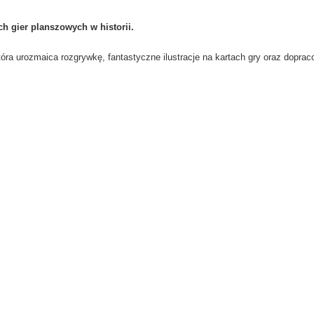
ch
gier
planszowych
w historii.
ra urozmaica rozgrywkę, fantastyczne ilustracje na kartach gry oraz dopraco
39" slider="true"]