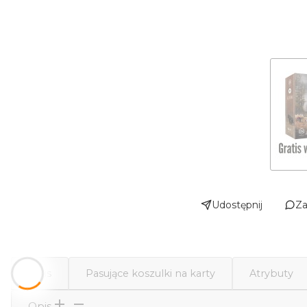
Udostępnij
Za
Opis
Pasujące koszulki na karty
Atrybuty
Opis