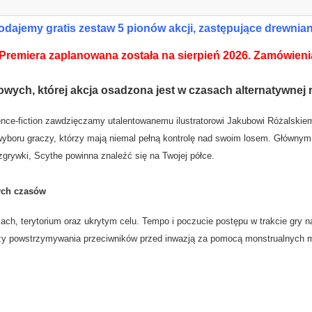
jemy gratis zestaw 5 pionów akcji, zastępujące drewniane
remiera zaplanowana została na sierpień 2026. Zamówieni
zowych
, której akcja osadzona jest w czasach alternatywnej r
ience-fiction zawdzięczamy utalentowanemu ilustratorowi Jakubowi Różalskie
wyboru graczy, którzy mają niemal pełną kontrolę nad swoim losem. Głównym 
ozgrywki, Scythe powinna znaleźć się na Twojej półce.
ch czasów
iach, terytorium oraz ukrytym celu. Tempo i poczucie postępu w trakcie gry 
czy powstrzymywania przeciwników przed inwazją za pomocą monstrualnych 