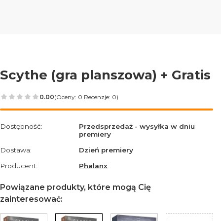
Scythe (gra planszowa) + Gratis
0.00
(Oceny: 0 Recenzje: 0)
Przejdź do sekcji Opinie
Dostępność:
Przedsprzedaż - wysyłka w dniu
premiery
Dostawa:
Dzień premiery
Producent:
Phalanx
Powiązane produkty, które mogą Cię
zainteresować: