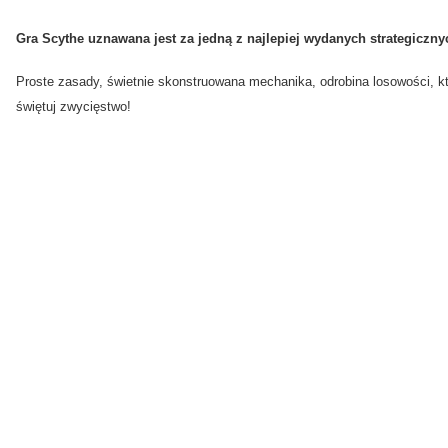
Gra Scythe
uznawana jest za jedną z najlepiej wydanych
strategiczny
Proste zasady, świetnie skonstruowana mechanika, odrobina losowości, któ
świętuj zwycięstwo!
Do gry Scythe pasują następujące koszulki:
-
Kraken/Magnum Silver (70x110mm) - 50 szt.
- Standard American (56x87mm) - 54 szt.
- Mini European (45x68mm) - 42 szt.
[product id="6675,6676,66,56,146,6346,145,68,59,150,6344,2258,3012,60,1