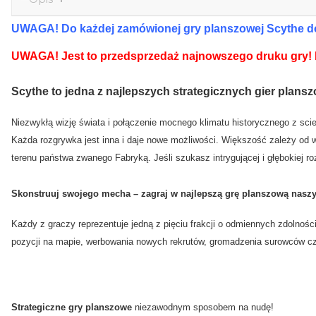
UWAGA! Do każdej zamówionej gry planszowej Scythe doda
UWAGA! Jest to przedsprzedaż najnowszego druku gry! P
Scythe
to jedna z
najlepszych
strategicznych
gier
plans
Niezwykłą wizję świata i połączenie mocnego klimatu historycznego z sc
Każda rozgrywka jest inna i daje nowe możliwości. Większość zależy od 
terenu państwa zwanego Fabryką. Jeśli szukasz intrygującej i głębokiej r
Skonstruuj swojego mecha – zagraj w
najlepszą
grę
planszową
naszy
Każdy z graczy reprezentuje jedną z pięciu frakcji o odmiennych zdolnośc
pozycji na mapie, werbowania nowych rekrutów, gromadzenia surowców 
Strategiczne gry planszowe
niezawodnym sposobem na nudę!